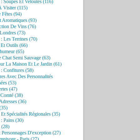
 : Soupes Et Veloutés (116)
À Visiter (115)
 Fêtes (94)
t Aromatiques (93)
ction De Vins (76)
 Londres (73)
 : Les Terrines (70)
 Et Outils (66)
'humeur (65)
e Chat Semi Sauvage (63)
ur La Maison Et Le Jardin (61)
 : Confitures (58)
res Avec Des Personnalités
ées (53)
rtes (47)
 Comté (38)
Adresses (36)
(35)
 Et Spécialités Régionales (35)
 : Pains (30)
 (28)
 Personnages D'exception (27)
nivore - Paris (27)