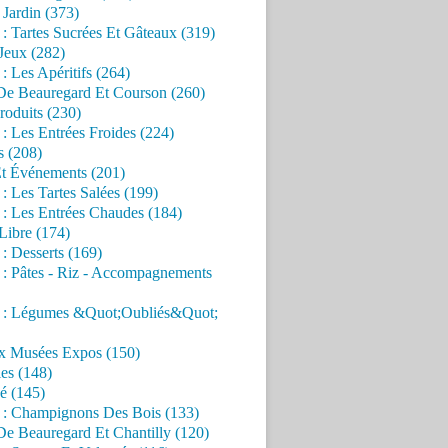
Jardin (373)
 : Tartes Sucrées Et Gâteaux (319)
Jeux (282)
 : Les Apéritifs (264)
 De Beauregard Et Courson (260)
roduits (230)
 : Les Entrées Froides (224)
s (208)
Et Événements (201)
 : Les Tartes Salées (199)
 : Les Entrées Chaudes (184)
Libre (174)
 : Desserts (169)
 : Pâtes - Riz - Accompagnements
s : Légumes &Quot;Oubliés&Quot;
x Musées Expos (150)
es (148)
é (145)
s : Champignons Des Bois (133)
De Beauregard Et Chantilly (120)