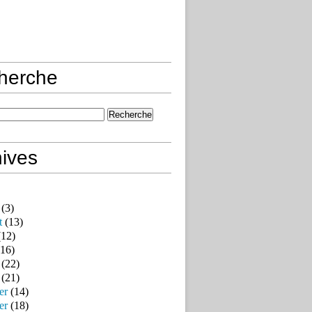
herche
ives
(3)
t
(13)
12)
16)
(22)
(21)
er
(14)
er
(18)