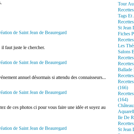
.
Tour Au 
Recettes
Tags Et 
Recettes
St Jean
Fiches P
Recettes
Les Thé
l faut juste le chercher.
Salons 
Recettes
Recettes
Ballade 
Recettes
événement annuel désormais si attendu des connaisseurs...
Recettes
(166)
Recette
(164)
Château
ez de ces photos ci pour vous faire une idée et soyez au
Aquarell
Ile De R
Recette
St Jean 