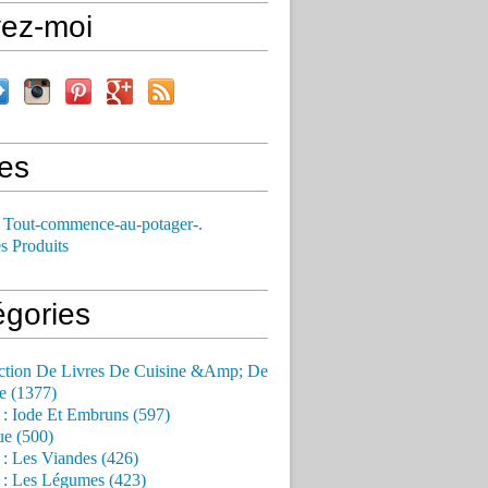
vez-moi
es
 Tout-commence-au-potager-.
s Produits
égories
ction De Livres De Cuisine &Amp; De
e (1377)
 : Iode Et Embruns (597)
ue (500)
 : Les Viandes (426)
 : Les Légumes (423)