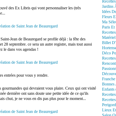
Recettes
Jardins 
ouvé des Ex Libris qui vont personnaliser les (très
Idées De
e...
Fleurs E
Ma Séle
Paris Et
Recettes
Matériel
Saint-Jean de Beauregard se profile déjà : la fête des
Billet D
et 28 septembre. ce sera un autre registre, mais tout aussi
Hortens
tez le dans vos agendas !
Déco Po
Recettes
Rencont
Passionn
Découve
des entrées pour vous y rendre.
Franche
Bonnes 
s gourmandes qui devraient vous plaire. Ceux qui ont visité
Enfants 
née dernière ont sans doute une petite idée de ce qu'ils
Recettes
ais chut, je ne vous en dis pas plus pour le moment...
Recettes
Perigord
Lieux Et
Salon Om