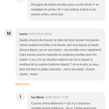
64 pages de belles recettes pour ce prix là!<br /> la
nostalgie en prime,<br /> joli cadeau à faire à nos
jeunes amies, merci Isa!
M
marie
20/07/2014 18:48
Quelle chance de trouver ce style de livre comme nos grand-
mères avaient et écrites à la plume ,moi ausi &quot; je saute
dessus &quot; car un vrai plaisir ; ces recettes nous rappellent
notre bonne cuisine naturelle et certaines recettes que l'on
oublie ! y en a t'il sur d'autres régions car j'ai lu &quot; le
meilleur de la cuisine bretonne &quot; ? et vu le prix, je veux
bien me faire la petite collection , merci Isa-marie : bonne
soirée : marie.
Répondre
I
Isa-Marie
22/07/2014 17:50
Coucou chère Marie<br /> Oui il y a aussi les
recettes &quot;chti&quot;. <br /> J'aime beaucoup