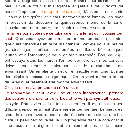
Mauro Collagreco a laissé de côté leur chair pour cuisiner leur...
peau ! Sur le coup il m'a agacée et j'étais à deux doigts de
penser "imposture".
Le report est ici (click
). Mais en fin de recette
il nous a fait goûter et c'était incroyablement fameux, on avait
l'impression de découvrir la quintessence même de la terre,
l'absolue nourriture mère, bref c'était insolent de saveur.
Parmi les bons côtés de ce tubercule, il y a le fait qu'il pousse tout
seul.
Que vous ayez un jardin ou même un balcon, plantez
quelques tubercules en terre maintenant : cet été vous aurez de
grandes tiges feuillues surmontées de fleurs héliotropiques
jaunes, et à l'automne, à vous les topis mitonnés. Bon, ceux qui
ont essayé dans leur jardin l'année dernière sur mes conseils
doivent me détester maintenant car le topinambour est
envahissant. On en plante un et on en récolte vingt cinq. Et il se
démultiplie à croissance algébrique. On en vient même à tenter
de l'éradiquer tellement il se montre envahissant.
C'est là qu'on s'approche du côté obscur.
Le topinambour peut, avec une cuisson inappropriée, prendre
des couleurs d'encre, entre le bleu et le vert pas sympathiques.
Il
s'oxyde. Pour éviter cela il faut le citronner. Il est aussi un peu
difficile à éplucher s'il est d'une variété tourmentée. Le mieux est
alors de le cuire avec la peau et de l'éplucher ensuite car une fois
cuite, la peau part toute seule. On progresse dans le côté obscur
: beaucoup ne digèrent tout simplement pas cette racine