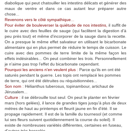
diabolique qui peut chatouiller les intestins délicats et générer des
maux de ventre et dans ce cas autant leur préparer autre
chose...
Revenons vers le côté sympathique...
Pour éviter de bouleverser la quiétude de nos intestins,
il suffit de
le cuire avec des feuilles de sauge (qui facilitent la digestion d'à
peu près tout) et même d'incorporer de la sauge dans la recette.
On a presque le même effet salvateur en utilisant le bicarbonate
alimentaire qui en plus permet de réduire le temps de cuisson. Le
cuire avec des pommes de terre limite de la même façon les
effets indésirables... On peut combiner les trois. Personnellement
je n'aime pas trop l'effet du bicarbonate cependant.
Pourquoi les anciens n'en veulent plus :
Parce qu'ils en ont été
saturés pendant la guerre. Les topis ont remplacé les pommes
de terre, qui ont été détruites ou réquisitionnées...
Son nom :
Hélianthus tuberosus, topinambour, artichaut de
Jérusalem...
Culture :
il se débrouille tout seul. On peut le planter en février
mars (hors gelées), il lance de grandes tiges jusqu'à plus de deux
mètres de haut au printemps et fleurit jaune en fin d'été. Il se
propage rapidement. Il est de la famille du tournesol (et comme
lui ses fleurs suivent quotidiennement la course du soleil). Il
existe de nombreuses variétés différentes, certaines en fuseau,
d'autres très bosselés.