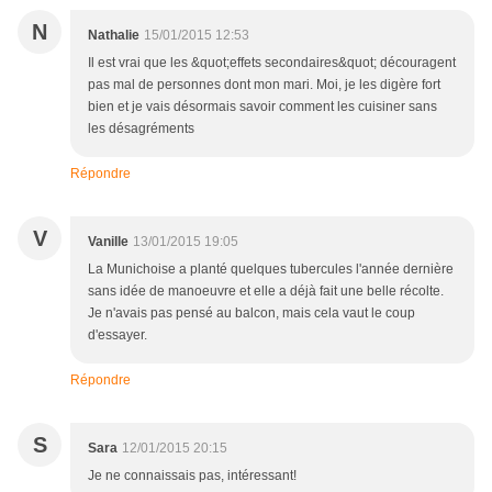
N
Nathalie
15/01/2015 12:53
Il est vrai que les &quot;effets secondaires&quot; découragent
pas mal de personnes dont mon mari. Moi, je les digère fort
bien et je vais désormais savoir comment les cuisiner sans
les désagréments
Répondre
V
Vanille
13/01/2015 19:05
La Munichoise a planté quelques tubercules l'année dernière
sans idée de manoeuvre et elle a déjà fait une belle récolte.
Je n'avais pas pensé au balcon, mais cela vaut le coup
d'essayer.
Répondre
S
Sara
12/01/2015 20:15
Je ne connaissais pas, intéressant!