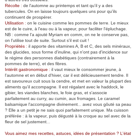
Récolte :
de l'automne au printemps et tant qu'il y a des
tubercules. On en laisse toujours quelques uns pour qu'ils
continuent de prospérer.
Utilisation :
on le cuisine comme les pommes de terre. Le mieux
est de le cuire, à l'eau ou à la vapeur, pour faciliter l'épluchage.
NB : comme l'a ajouté Myriam en comm, on ne le conserve pas,
on l'utilise tout de suite. Surtout s'il est cuit !
Propriétés :
il apporte des vitamines A, B et C, des sels minéraux,
des glucides, sous forme d'inuline, qui n'ont pas d'incidence sur
le régime des personnes diabétiques (contrairement à la
pommes de terre), et des fibres.
Intérêt gastronomique :
il vaut mieux le consommer jeune, à
l'automne et en début d'hiver, car il est délicieusement tendre. Il
est savoureux cuit sous la cendre, et met en valeur la plupart des
aliments qu'il accompagne. Il est régalant avec le haddock, le
gibier, les viandes blanches, le foie gras, et s'associe
parfaitement au curry, au cumin, aux fromages. Le caramel
balsamique l'accompagne divinement... avez vous gôuté sa peau
? Elle a un petit je ne sais quoi parfaitement unique. Ma cuisson
préférée : à la vapeur, puis dégusté à la croque au sel avec de la
fleur de sel justement...
Vous aimez mes recettes, astuces, idées de présentation ? L'état