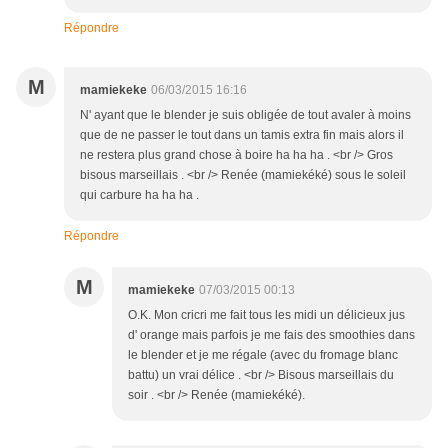
Répondre
M
mamiekeke
06/03/2015 16:16
N' ayant que le blender je suis obligée de tout avaler à moins
que de ne passer le tout dans un tamis extra fin mais alors il
ne restera plus grand chose à boire ha ha ha . <br /> Gros
bisous marseillais . <br /> Renée (mamiekéké) sous le soleil
qui carbure ha ha ha .
Répondre
M
mamiekeke
07/03/2015 00:13
O.K. Mon cricri me fait tous les midi un délicieux jus
d' orange mais parfois je me fais des smoothies dans
le blender et je me régale (avec du fromage blanc
battu) un vrai délice . <br /> Bisous marseillais du
soir . <br /> Renée (mamiekéké).