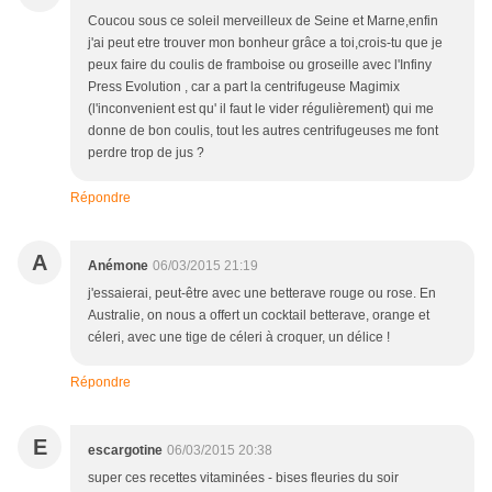
Coucou sous ce soleil merveilleux de Seine et Marne,enfin
j'ai peut etre trouver mon bonheur grâce a toi,crois-tu que je
peux faire du coulis de framboise ou groseille avec l'Infiny
Press Evolution , car a part la centrifugeuse Magimix
(l'inconvenient est qu' il faut le vider régulièrement) qui me
donne de bon coulis, tout les autres centrifugeuses me font
perdre trop de jus ?
Répondre
A
Anémone
06/03/2015 21:19
j'essaierai, peut-être avec une betterave rouge ou rose. En
Australie, on nous a offert un cocktail betterave, orange et
céleri, avec une tige de céleri à croquer, un délice !
Répondre
E
escargotine
06/03/2015 20:38
super ces recettes vitaminées - bises fleuries du soir