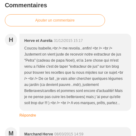
Commentaires
Ajouter un commentaire
H
Herve et Aurelia
31/12/2015 15:17
Coucou Isabelle,<br /> me revoila...enfin! <br /> <br />
Justement on vient juste de recevoir notre extracteur de jus
"Petra" (cadeau de papa Noel), et la 1ere chose qui m'est
venu a l'idée c'est de taper "extracteur de jus" sur ton blog
pour trouver les recettes que tu nous mijotes sur ce sujet.<br
/> <br /> De ce fait , je vais aller chercher quelques légumes
au jardin (ca devient pauvre...mdr), justement
Betteraves/carottes et pommes sont encore d'actualité! Mais
je ne pense pas cuire les betteraves( mais j 'ai peur qu'elle
soit trop dur !!! ).<br /> <br /> A vos marques, prêts, partez...
Répondre
M
Marchand Herve
08/03/2015 14:59