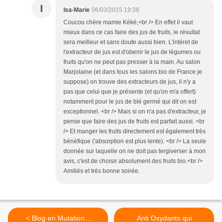
I
Isa-Marie
06/03/2015 19:38
Coucou chère mamie Kéké,<br /> En effet il vaut
mieux dans ce cas faire des jus de fruits, le résultat
sera meilleur et sans doute aussi bien. L'intéret de
l'extracteur de jus est d'obenir le jus de légumes ou
fruits qu'on ne peut pas presser à la main. Au salon
Marjolaine (et dans tous les salons bio de France je
suppose) on trouve des extracteurs de jus, il n'y a
pas que celui que je présente (et qu'on m'a offert)
notamment pour le jus de blé germé qui dit on est
exceptionnel. <br /> Mais si on n'a pas d'extracteur, je
pense que faire des jus de fruits est parfait aussi. <br
/> Et manger les fruits directement est également très
bénéfique ('absorption est plus lente). <br /> La seule
donnée sur laquelle on ne doit pas tergiverser à mon
avis, c'est de choisir absolument des fruits bio.<br />
Amitiés et très bonne soirée.
< Blog en Mutation...
Anti Oxydants qui