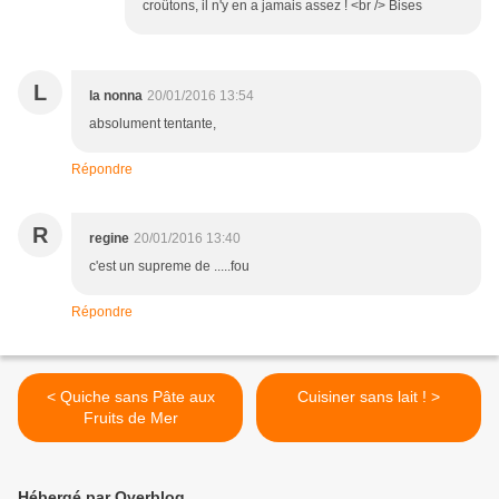
croûtons, il n'y en a jamais assez ! <br /> Bises
L
la nonna
20/01/2016 13:54
absolument tentante,
Répondre
R
regine
20/01/2016 13:40
c'est un supreme de .....fou
Répondre
< Quiche sans Pâte aux
Cuisiner sans lait ! >
Fruits de Mer
Hébergé par Overblog