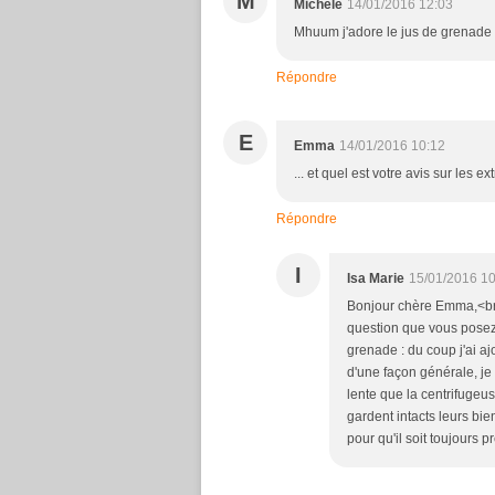
M
Michèle
14/01/2016 12:03
Mhuum j'adore le jus de grenade t
Répondre
E
Emma
14/01/2016 10:12
... et quel est votre avis sur les e
Répondre
I
Isa Marie
15/01/2016 10
Bonjour chère Emma,<br /
question que vous posez 
grenade : du coup j'ai a
d'une façon générale, je 
lente que la centrifugeus
gardent intacts leurs bienf
pour qu'il soit toujours p