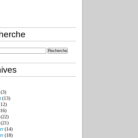
herche
ives
(3)
t
(13)
12)
16)
(22)
(21)
er
(14)
er
(18)