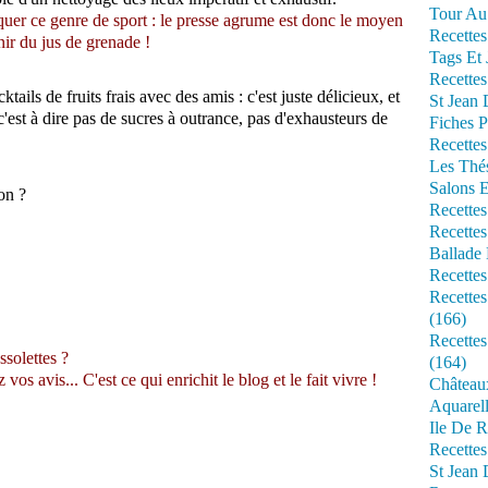
Tour Au 
quer ce genre de sport : le presse agrume est donc le moyen
Recettes
nir du jus de grenade !
Tags Et 
Recettes
tails de fruits frais avec des amis : c'est juste délicieux, et
St Jean
é c'est à dire pas de sucres à outrance, pas d'exhausteurs de
Fiches P
Recettes
Les Thé
Salons 
on ?
Recettes
Recettes
Ballade 
Recettes
Recettes
(166)
Recette
ssolettes ?
(164)
s avis... C'est ce qui enrichit le blog et le fait vivre !
Château
Aquarell
Ile De R
Recette
St Jean 