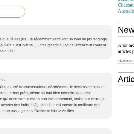
Chateau
Australi
News
 la qualité des jus. J'ai récemment retrouver un fond de jus d'orange
Abonnez-
vais. C'est louche ... Et ma recette du soir à l'extracteur contient
articles 
acidulée !
Arti
8:05
 Oui, bourré de conservateurs décidément. Je deviens de plus en
produits tout prêts, même s'il faut bien admettre que c'est
nse qu'un extracteur est un bon investissement, mais pour ceux qui
acheter des fruits et légumes frais est encore la meilleure des
our ton passage chez Grelinette !<br /> Amitiés