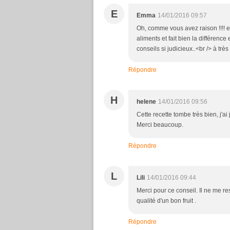
E
Emma
14/01/2016 09:57
Oh, comme vous avez raison !!!! et
aliments et fait bien la différence 
conseils si judicieux..<br /> à trè
Répondre
H
helene
14/01/2016 09:56
Cette recette tombe très bien, j'a
Merci beaucoup.
Répondre
L
Lili
14/01/2016 09:44
Merci pour ce conseil. Il ne me r
qualité d'un bon fruit .
Répondre