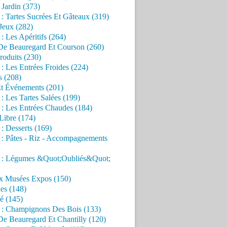
Jardin (373)
 : Tartes Sucrées Et Gâteaux (319)
Jeux (282)
 : Les Apéritifs (264)
 De Beauregard Et Courson (260)
roduits (230)
 : Les Entrées Froides (224)
s (208)
Et Événements (201)
 : Les Tartes Salées (199)
 : Les Entrées Chaudes (184)
Libre (174)
 : Desserts (169)
 : Pâtes - Riz - Accompagnements
s : Légumes &Quot;Oubliés&Quot;
x Musées Expos (150)
es (148)
é (145)
s : Champignons Des Bois (133)
De Beauregard Et Chantilly (120)