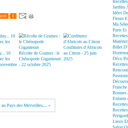
Recettes
Jardins 
Idées De
post
0
Fleurs E
Ma Séle
Paris Et
Recettes
Matériel
Billet D
Confitures d'Abricots
Hortens
... 10
Récolte de Graines : le
au Citron - 25 juin
Déco Po
ec les
Chénopode Giganteum
2025
Recettes
novembre
- 22 octobre 2025
Rencont
Passionn
Découve
Franche
Bonnes 
Enfants 
Recettes
 au Pays des Merveilles,... »
Recettes
Perigord
Lieux Et
Salon Om