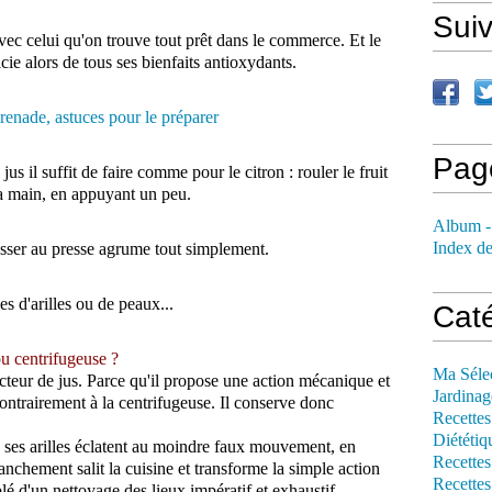
Sui
avec celui qu'on trouve tout prêt dans le commerce. Et le
ie alors de tous ses bienfaits antioxydants.
Pag
s il suffit de faire comme pour le citron : rouler le fruit
 la main, en appuyant un peu.
Album -
Index de
asser au presse agrume tout simplement.
ces d'arilles ou de peaux...
Cat
ou centrifugeuse ?
Ma Séle
acteur de jus. Parce qu'il propose une action mécanique et
Jardinag
contrairement à la centrifugeuse. Il conserve donc
Recettes
Diététiq
 : ses arilles éclatent au moindre faux mouvement, en
Recettes
anchement salit la cuisine et transforme la simple action
Recettes
blé d'un nettoyage des lieux impératif et exhaustif.