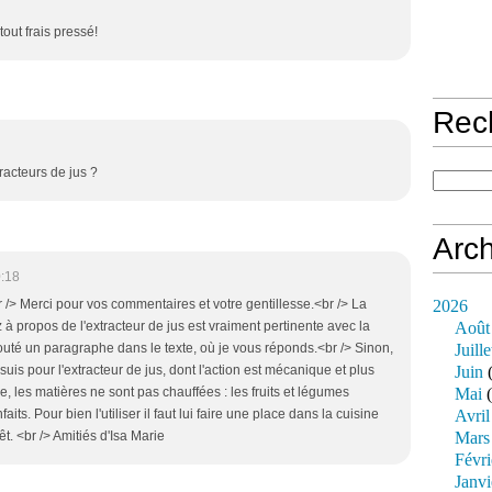
out frais pressé!
Rec
xtracteurs de jus ?
Arch
:18
> Merci pour vos commentaires et votre gentillesse.<br /> La
2026
à propos de l'extracteur de jus est vraiment pertinente avec la
Août
jouté un paragraphe dans le texte, où je vous réponds.<br /> Sinon,
Juille
suis pour l'extracteur de jus, dont l'action est mécanique et plus
Juin
(
e, les matières ne sont pas chauffées : les fruits et légumes
Mai
(
aits. Pour bien l'utiliser il faut lui faire une place dans la cuisine
Avril
rêt. <br /> Amitiés d'Isa Marie
Mars
Févri
Janvi