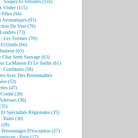
 : Soupes Et Veloutés (116)
À Visiter (115)
 Fêtes (94)
t Aromatiques (93)
ction De Vins (76)
 Londres (73)
 : Les Terrines (70)
 Et Outils (66)
'humeur (65)
e Chat Semi Sauvage (63)
ur La Maison Et Le Jardin (61)
 : Confitures (58)
res Avec Des Personnalités
ées (53)
rtes (47)
 Comté (38)
Adresses (36)
(35)
 Et Spécialités Régionales (35)
 : Pains (30)
 (28)
 Personnages D'exception (27)
nivore - Paris (27)