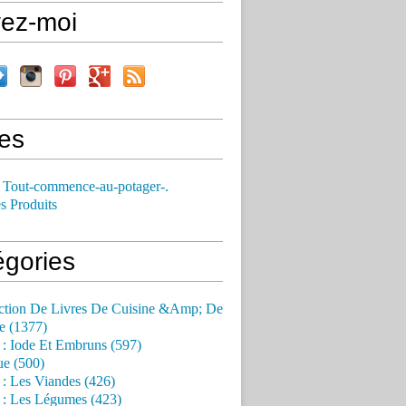
vez-moi
es
 Tout-commence-au-potager-.
s Produits
égories
ction De Livres De Cuisine &Amp; De
e (1377)
 : Iode Et Embruns (597)
ue (500)
 : Les Viandes (426)
 : Les Légumes (423)