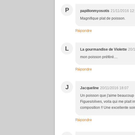
P
papillonmyosotis
21/11/2016 12
Magnifique plat de poisson.
Répondre
L
La gourmandise de Violette
20/
mon poisson préféré....
Répondre
J
Jacqueline
20/11/2016 18:07
Un poisson que j'aime beaucoup e
Figues/olives, voila qui me plait i
composition !! Une excellente so
Répondre