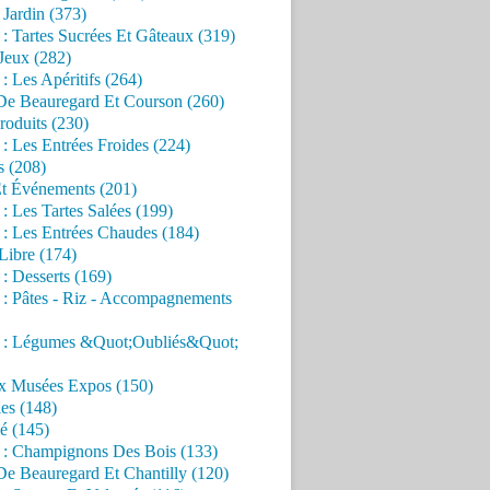
Jardin (373)
 : Tartes Sucrées Et Gâteaux (319)
Jeux (282)
 : Les Apéritifs (264)
 De Beauregard Et Courson (260)
roduits (230)
 : Les Entrées Froides (224)
s (208)
Et Événements (201)
 : Les Tartes Salées (199)
 : Les Entrées Chaudes (184)
Libre (174)
 : Desserts (169)
 : Pâtes - Riz - Accompagnements
s : Légumes &Quot;Oubliés&Quot;
x Musées Expos (150)
es (148)
é (145)
s : Champignons Des Bois (133)
De Beauregard Et Chantilly (120)