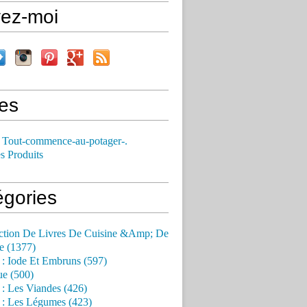
vez-moi
es
 Tout-commence-au-potager-.
s Produits
égories
ction De Livres De Cuisine &Amp; De
e (1377)
 : Iode Et Embruns (597)
ue (500)
 : Les Viandes (426)
 : Les Légumes (423)