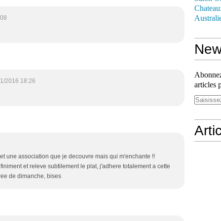
Chateau
Australi
:08
News
Abonnez-
11/2016 18:26
articles 
Arti
t une association que je decouvre mais qui m'enchante !!
nfiniment et releve subtilement le plat, j'adhere totalement a cette
iree de dimanche, bises