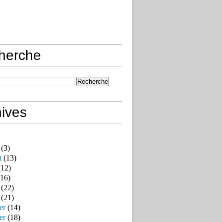
herche
ives
(3)
t
(13)
12)
16)
(22)
(21)
er
(14)
er
(18)