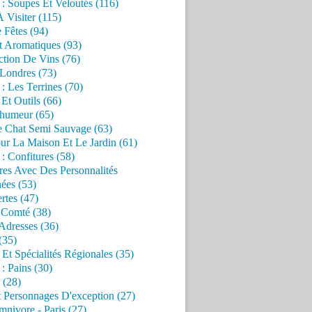
 : Soupes Et Veloutés (116)
À Visiter (115)
 Fêtes (94)
t Aromatiques (93)
ction De Vins (76)
 Londres (73)
 : Les Terrines (70)
 Et Outils (66)
'humeur (65)
e Chat Semi Sauvage (63)
ur La Maison Et Le Jardin (61)
 : Confitures (58)
res Avec Des Personnalités
ées (53)
rtes (47)
 Comté (38)
Adresses (36)
(35)
 Et Spécialités Régionales (35)
 : Pains (30)
 (28)
 Personnages D'exception (27)
nivore - Paris (27)