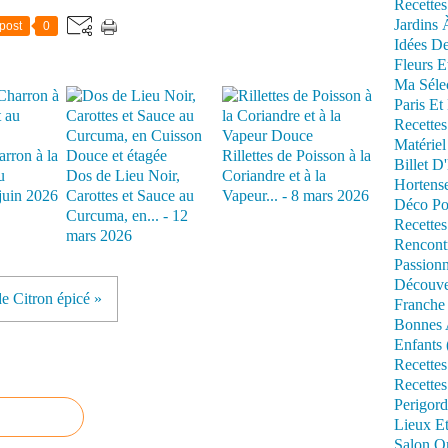
Recettes
Jardins 
post
0
Idées De
Fleurs E
Ma Séle
Paris Et
Recettes
Matériel
rron à la
Rillettes de Poisson à la
Billet D
u
Dos de Lieu Noir,
Coriandre et à la
Hortens
juin 2026
Carottes et Sauce au
Vapeur... - 8 mars 2026
Déco Po
Curcuma, en... - 12
Recettes
mars 2026
Rencont
Passionn
Découve
de Citron épicé »
Franche
Bonnes 
Enfants 
Recettes
Recettes
Perigord
Lieux Et
Salon Om