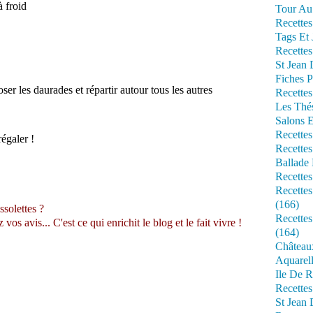
à froid
Tour Au 
Recettes
Tags Et 
Recettes
St Jean
Fiches P
ser les daurades et répartir autour tous les autres
Recettes
Les Thé
Salons 
Recettes
égaler !
Recettes
Ballade 
Recettes
Recettes
(166)
ssolettes ?
Recette
s avis... C'est ce qui enrichit le blog et le fait vivre !
(164)
Château
Aquarell
Ile De R
Recette
St Jean 