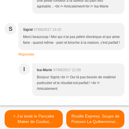
une petite rondeur à la saveur du pain très
agréable... <br /> Amicalement<br /> Isa Marie
S
Sigrid
07/08/2017 10:20
Merci beaucoup ! Moi qui n'ai pas pétrin électrique et qui aime
faire - quand même - pain et brioche à la maison, c'est parfait !
Répondre
I
Isa-Marie
07/08/2017 21:58
Bonjour Sigrid,<br /> Oui là pas besoin de matériel
particulier et le résultat est parfait ! <br />
Amicalement
< J'ai testé le Pancake
Rouille Express, Soupe de
Maker de Cookut,
Poisson La Quiberonnaise
Pancakes in less than 2
>