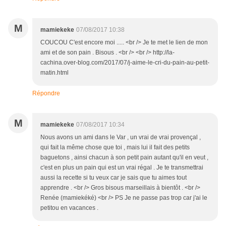
M
mamiekeke
07/08/2017 10:38
COUCOU C'est encore moi ..... <br /> Je te met le lien de mon
ami et de son pain . Bisous . <br /> <br /> http://la-
cachina.over-blog.com/2017/07/j-aime-le-cri-du-pain-au-petit-
matin.html
Répondre
M
mamiekeke
07/08/2017 10:34
Nous avons un ami dans le Var , un vrai de vrai provençal ,
qui fait la même chose que toi , mais lui il fait des petits
baguetons , ainsi chacun à son petit pain autant qu'il en veut ,
c'est en plus un pain qui est un vrai régal . Je te transmettrai
aussi la recette si tu veux car je sais que tu aimes tout
apprendre . <br /> Gros bisous marseillais à bientôt . <br />
Renée (mamiekéké) <br /> PS Je ne passe pas trop car j'ai le
petitou en vacances .