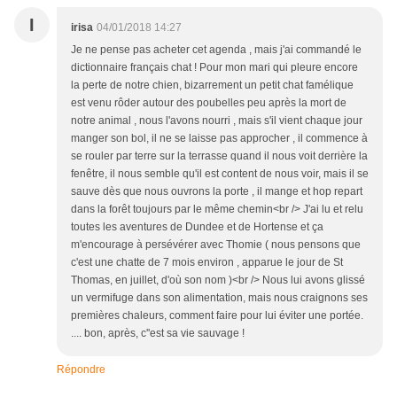
I
irisa
04/01/2018 14:27
Je ne pense pas acheter cet agenda , mais j'ai commandé le
dictionnaire français chat ! Pour mon mari qui pleure encore
la perte de notre chien, bizarrement un petit chat famélique
est venu rôder autour des poubelles peu après la mort de
notre animal , nous l'avons nourri , mais s'il vient chaque jour
manger son bol, il ne se laisse pas approcher , il commence à
se rouler par terre sur la terrasse quand il nous voit derrière la
fenêtre, il nous semble qu'il est content de nous voir, mais il se
sauve dès que nous ouvrons la porte , il mange et hop repart
dans la forêt toujours par le même chemin<br /> J'ai lu et relu
toutes les aventures de Dundee et de Hortense et ça
m'encourage à persévérer avec Thomie ( nous pensons que
c'est une chatte de 7 mois environ , apparue le jour de St
Thomas, en juillet, d'où son nom )<br /> Nous lui avons glissé
un vermifuge dans son alimentation, mais nous craignons ses
premières chaleurs, comment faire pour lui éviter une portée.
.... bon, après, c''est sa vie sauvage !
Répondre