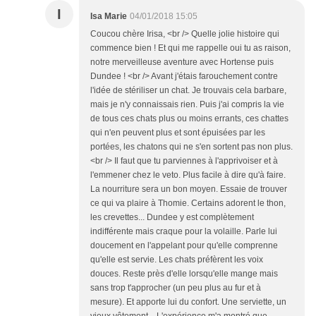
I
Isa Marie
04/01/2018 15:05
Coucou chère Irisa, <br /> Quelle jolie histoire qui
commence bien ! Et qui me rappelle oui tu as raison,
notre merveilleuse aventure avec Hortense puis
Dundee ! <br /> Avant j'étais farouchement contre
l'idée de stériliser un chat. Je trouvais cela barbare,
mais je n'y connaissais rien. Puis j'ai compris la vie
de tous ces chats plus ou moins errants, ces chattes
qui n'en peuvent plus et sont épuisées par les
portées, les chatons qui ne s'en sortent pas non plus.
<br /> Il faut que tu parviennes à l'apprivoiser et à
l'emmener chez le veto. Plus facile à dire qu'à faire.
La nourriture sera un bon moyen. Essaie de trouver
ce qui va plaire à Thomie. Certains adorent le thon,
les crevettes... Dundee y est complètement
indifférente mais craque pour la volaille. Parle lui
doucement en l'appelant pour qu'elle comprenne
qu'elle est servie. Les chats préfèrent les voix
douces. Reste près d'elle lorsqu'elle mange mais
sans trop t'approcher (un peu plus au fur et à
mesure). Et apporte lui du confort. Une serviette, un