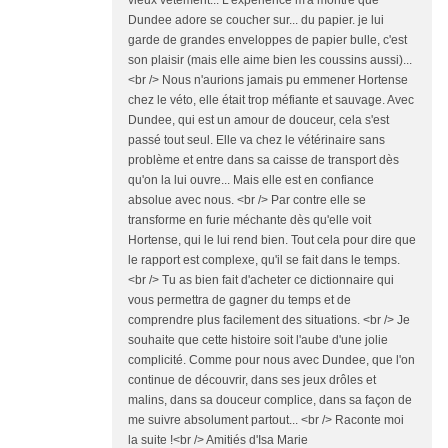
vieux vêtement... L'expérience m'a montré que
Dundee adore se coucher sur... du papier. je lui
garde de grandes enveloppes de papier bulle, c'est
son plaisir (mais elle aime bien les coussins aussi)...
<br /> Nous n'aurions jamais pu emmener Hortense
chez le véto, elle était trop méfiante et sauvage. Avec
Dundee, qui est un amour de douceur, cela s'est
passé tout seul. Elle va chez le vétérinaire sans
problème et entre dans sa caisse de transport dès
qu'on la lui ouvre... Mais elle est en confiance
absolue avec nous. <br /> Par contre elle se
transforme en furie méchante dès qu'elle voit
Hortense, qui le lui rend bien. Tout cela pour dire que
le rapport est complexe, qu'il se fait dans le temps.
<br /> Tu as bien fait d'acheter ce dictionnaire qui
vous permettra de gagner du temps et de
comprendre plus facilement des situations. <br /> Je
souhaite que cette histoire soit l'aube d'une jolie
complicité. Comme pour nous avec Dundee, que l'on
continue de découvrir, dans ses jeux drôles et
malins, dans sa douceur complice, dans sa façon de
me suivre absolument partout... <br /> Raconte moi
la suite !<br /> Amitiés d'Isa Marie