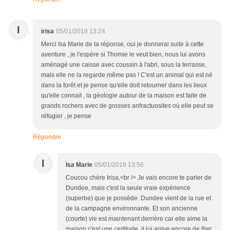
I
irisa
05/01/2018 13:24
Merci Isa Marie de ta réponse, oui je donnerai suite à cette
aventure , je l'espère si Thomie le veut bien, nous lui avons
aménagé une caisse avec coussin à l'abri, sous la terrasse,
mais elle ne la regarde même pas ! C'est un animal qui est né
dans la forêt et je pense qu'elle doit retourner dans les lieux
qu'elle connait , la géologie autour de la maison est faite de
grands rochers avec de grosses anfractuosites où elle peut se
réfugier , je pense
Répondre
I
Isa Marie
05/01/2018 13:56
Coucou chère Irisa,<br /> Je vais encore te parler de
Dundee, mais c'est la seule vraie expérience
(superbe) que je possède. Dundee vient de la rue et
de la campagne environnante. Et son ancienne
(courte) vie est maintenant derrière car elle aime la
maison c'est une certitude, il lui arrive encore de filer