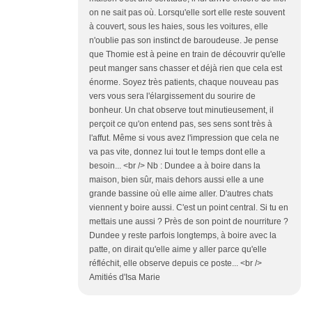
on ne sait pas où. Lorsqu'elle sort elle reste souvent
à couvert, sous les haies, sous les voitures, elle
n'oublie pas son instinct de baroudeuse. Je pense
que Thomie est à peine en train de découvrir qu'elle
peut manger sans chasser et déjà rien que cela est
énorme. Soyez très patients, chaque nouveau pas
vers vous sera l'élargissement du sourire de
bonheur. Un chat observe tout minutieusement, il
perçoit ce qu'on entend pas, ses sens sont très à
l'affut. Même si vous avez l'impression que cela ne
va pas vite, donnez lui tout le temps dont elle a
besoin... <br /> Nb : Dundee a à boire dans la
maison, bien sûr, mais dehors aussi elle a une
grande bassine où elle aime aller. D'autres chats
viennent y boire aussi. C'est un point central. Si tu en
mettais une aussi ? Près de son point de nourriture ?
Dundee y reste parfois longtemps, à boire avec la
patte, on dirait qu'elle aime y aller parce qu'elle
réfléchit, elle observe depuis ce poste... <br />
Amitiés d'Isa Marie