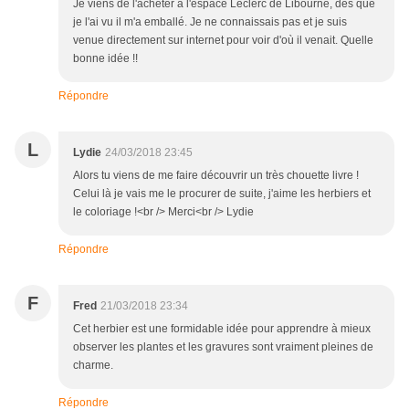
Je viens de l'acheter à l'espace Leclerc de Libourne, dès que
je l'ai vu il m'a emballé. Je ne connaissais pas et je suis
venue directement sur internet pour voir d'où il venait. Quelle
bonne idée !!
Répondre
L
Lydie
24/03/2018 23:45
Alors tu viens de me faire découvrir un très chouette livre !
Celui là je vais me le procurer de suite, j'aime les herbiers et
le coloriage !<br /> Merci<br /> Lydie
Répondre
F
Fred
21/03/2018 23:34
Cet herbier est une formidable idée pour apprendre à mieux
observer les plantes et les gravures sont vraiment pleines de
charme.
Répondre