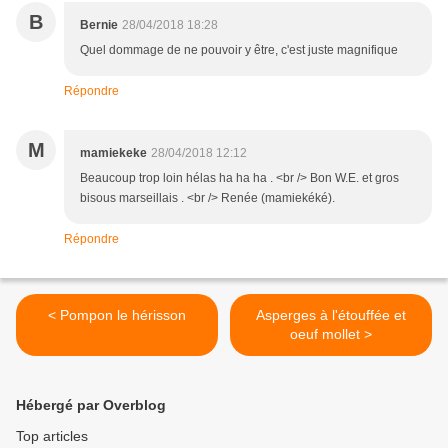
B
Bernie
28/04/2018 18:28
Quel dommage de ne pouvoir y être, c'est juste magnifique
Répondre
M
mamiekeke
28/04/2018 12:12
Beaucoup trop loin hélas ha ha ha . <br /> Bon W.E. et gros
bisous marseillais . <br /> Renée (mamiekéké).
Répondre
< Pompon le hérisson
Asperges à l'étouffée et
oeuf mollet >
Hébergé par Overblog
Top articles