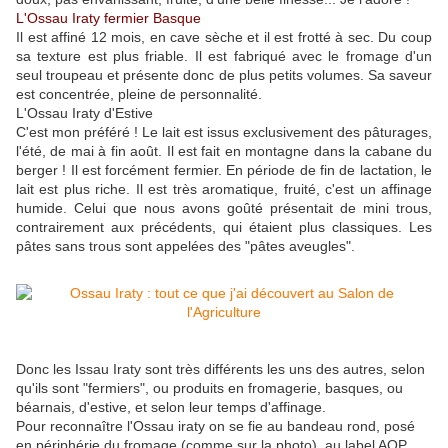
L'Ossau Iraty fermier Basque
Il est affiné 12 mois, en cave sèche et il est frotté à sec. Du coup
sa texture est plus friable. Il est fabriqué avec le fromage d'un
seul troupeau et présente donc de plus petits volumes. Sa saveur
est concentrée, pleine de personnalité.
L'Ossau Iraty d'Estive
C'est mon préféré ! Le lait est issus exclusivement des pâturages,
l'été, de mai à fin août. Il est fait en montagne dans la cabane du
berger ! Il est forcément fermier. En période de fin de lactation, le
lait est plus riche. Il est très aromatique, fruité, c'est un affinage
humide. Celui que nous avons goûté présentait de mini trous,
contrairement aux précédents, qui étaient plus classiques. Les
pâtes sans trous sont appelées des "pâtes aveugles".
Donc les Issau Iraty sont très différents les uns des autres, selon
qu'ils sont "fermiers", ou produits en fromagerie, basques, ou
béarnais, d'estive, et selon leur temps d'affinage.
Pour reconnaître l'Ossau iraty on se fie au bandeau rond, posé
en périphérie du fromage (comme sur la photo), au label AOP,