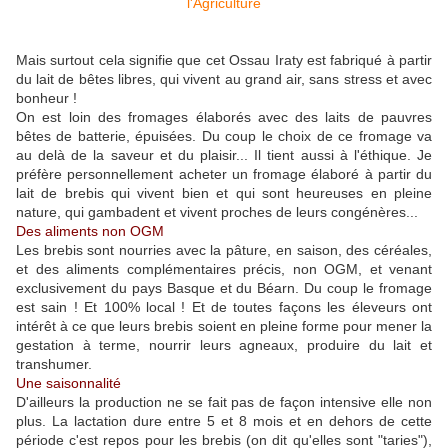
Mais surtout cela signifie que cet Ossau Iraty est fabriqué à partir
du lait de bêtes libres, qui vivent au grand air, sans stress et avec
bonheur !
On est loin des fromages élaborés avec des laits de pauvres
bêtes de batterie, épuisées. Du coup le choix de ce fromage va
au delà de la saveur et du plaisir... Il tient aussi à l'éthique. Je
préfère personnellement acheter un fromage élaboré à partir du
lait de brebis qui vivent bien et qui sont heureuses en pleine
nature, qui gambadent et vivent proches de leurs congénères...
Des aliments non OGM
Les brebis sont nourries avec la pâture, en saison, des céréales,
et des aliments complémentaires précis, non OGM, et venant
exclusivement du pays Basque et du Béarn. Du coup le fromage
est sain ! Et 100% local ! Et de toutes façons les éleveurs ont
intérêt à ce que leurs brebis soient en pleine forme pour mener la
gestation à terme, nourrir leurs agneaux, produire du lait et
transhumer.
Une saisonnalité
D'ailleurs la production ne se fait pas de façon intensive elle non
plus. La lactation dure entre 5 et 8 mois et en dehors de cette
période c'est repos pour les brebis (on dit qu'elles sont "taries"),