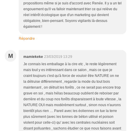
propositions même si je suis d'accord avec Renée. Il y a un tel
engouement qu'il va falloir maintenant trier ce qui relève du
réel intérêt écologique que d'un marketing qui devient
obligatoire, bien-pensant. Soyons vigilants là-dessus
également !
Répondre
M
mamiekeke
23/03/2019 13:29
Je connais les emballage à la cire etc , le reste légèrement
mais tout y es intéressant dans ce salon , mais ce que je
craint toujours c'est qu'à force de vouloir être NATURE on ne
la détruise différemment , regarde la mode du tout bois
maintenant , on détruit les forêts , ce ne serait pas encore trop
grave en soi , mais hélas beaucoup oublient de reboiser par
derrière et du coup nos forêts disparaissent à toute vitesse , la
NATURE OUI mais modérément surtout , sinon nous n'aurons
bientôt plus rien .... Pareil avec les éoliennes on tue la terre
plus sûrement (avec les tonnes de béton utilisé et poison
violent pour celle-ci) qu' avec les centrales nucléaires soit
disant polluantes , sachons étudier ce que nous faisons avant