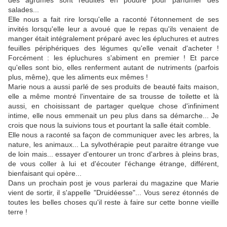
des agrumes sont réduites en poudre pour parfumer des
salades...
Elle nous a fait rire lorsqu'elle a raconté l'étonnement de ses
invités lorsqu'elle leur a avoué que le repas qu'ils venaient de
manger était intégralement préparé avec les épluchures et autres
feuilles périphériques des légumes qu'elle venait d'acheter !
Forcément : les épluchures s'abiment en premier ! Et parce
qu'elles sont bio, elles renferment autant de nutriments (parfois
plus, même), que les aliments eux mêmes !
Marie nous a aussi parlé de ses produits de beauté faits maison,
elle a même montré l'inventaire de sa trousse de toilette et là
aussi, en choisissant de partager quelque chose d'infiniment
intime, elle nous emmenait un peu plus dans sa démarche... Je
crois que nous la suivions tous et pourtant la salle était comble.
Elle nous a raconté sa façon de communiquer avec les arbres, la
nature, les animaux... La sylvothérapie peut paraitre étrange vue
de loin mais... essayer d'entourer un tronc d'arbres à pleins bras,
de vous coller à lui et d'écouter l'échange étrange, différent,
bienfaisant qui opère...
Dans un prochain post je vous parlerai du magazine que Marie
vient de sortir, il s'appelle "Druidéesse"... Vous serez étonnés de
toutes les belles choses qu'il reste à faire sur cette bonne vieille
terre !