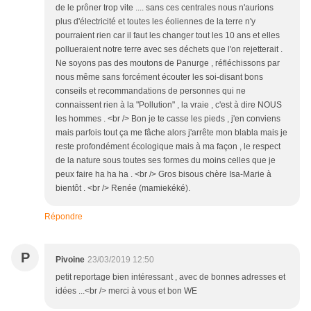
de le prôner trop vite .... sans ces centrales nous n'aurions
plus d'électricité et toutes les éoliennes de la terre n'y
pourraient rien car il faut les changer tout les 10 ans et elles
pollueraient notre terre avec ses déchets que l'on rejetterait .
Ne soyons pas des moutons de Panurge , réfléchissons par
nous même sans forcément écouter les soi-disant bons
conseils et recommandations de personnes qui ne
connaissent rien à la "Pollution" , la vraie , c'est à dire NOUS
les hommes . <br /> Bon je te casse les pieds , j'en conviens
mais parfois tout ça me fâche alors j'arrête mon blabla mais je
reste profondément écologique mais à ma façon , le respect
de la nature sous toutes ses formes du moins celles que je
peux faire ha ha ha . <br /> Gros bisous chère Isa-Marie à
bientôt . <br /> Renée (mamiekéké).
Répondre
P
Pivoine
23/03/2019 12:50
petit reportage bien intéressant , avec de bonnes adresses et
idées ...<br /> merci à vous et bon WE