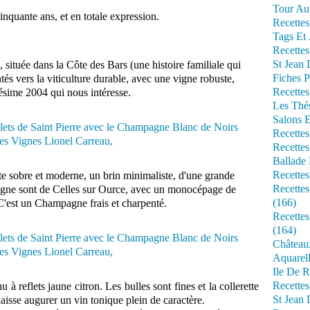
Tour Au 
inquante ans, et en totale expression.
Recettes
Tags Et 
Recettes
St Jean
située dans la Côte des Bars (une histoire familiale qui
Fiches P
és vers la viticulture durable, avec une vigne robuste,
Recettes
ésime 2004 qui nous intéresse.
Les Thé
Salons 
Recettes
Recettes
Ballade 
Recettes
te sobre et moderne, un brin minimaliste, d'une grande
Recettes
agne sont de Celles sur Ource, avec un monocépage de
(166)
C'est un Champagne frais et charpenté.
Recette
(164)
Château
Aquarell
Ile De R
Recette
 à reflets jaune citron. Les bulles sont fines et la collerette
St Jean 
laisse augurer un vin tonique plein de caractère.