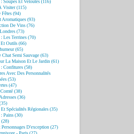
 : Soupes Et Veloutés (116)
À Visiter (115)
 Fêtes (94)
t Aromatiques (93)
ction De Vins (76)
 Londres (73)
 : Les Terrines (70)
 Et Outils (66)
'humeur (65)
e Chat Semi Sauvage (63)
ur La Maison Et Le Jardin (61)
 : Confitures (58)
res Avec Des Personnalités
ées (53)
rtes (47)
 Comté (38)
Adresses (36)
(35)
 Et Spécialités Régionales (35)
 : Pains (30)
 (28)
 Personnages D'exception (27)
nivore - Paris (27)