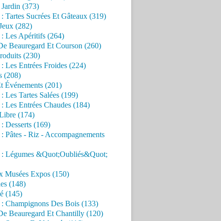
Jardin (373)
 : Tartes Sucrées Et Gâteaux (319)
Jeux (282)
 : Les Apéritifs (264)
 De Beauregard Et Courson (260)
roduits (230)
 : Les Entrées Froides (224)
s (208)
Et Événements (201)
 : Les Tartes Salées (199)
 : Les Entrées Chaudes (184)
Libre (174)
 : Desserts (169)
 : Pâtes - Riz - Accompagnements
s : Légumes &Quot;Oubliés&Quot;
x Musées Expos (150)
es (148)
é (145)
s : Champignons Des Bois (133)
De Beauregard Et Chantilly (120)