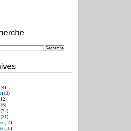
herche
ives
(4)
t
(13)
12)
16)
(22)
(21)
er
(14)
er
(18)