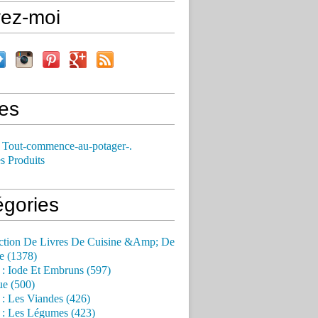
vez-moi
es
 Tout-commence-au-potager-.
s Produits
égories
ction De Livres De Cuisine &Amp; De
e (1378)
 : Iode Et Embruns (597)
ue (500)
 : Les Viandes (426)
 : Les Légumes (423)