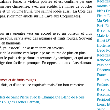
Recettes
e calcaire fumé, la violette poivrée et est confirmé par une
Jardins 
e matière charpentée, avec une acidité. Le milieu de bouche
Idées De
 et un volume fruité, une salinité iodée aussi. La Côte des
Fleurs E
 pas, (voir mon article sur La Cave aux Coquillages).
Ma Séle
Paris Et
Recettes
e qui m'a orientée vers un accord avec un poisson et plus
Matériel
erre rôtis, servis avec des agrumes et fruits rouges. Souvent
Billet D
u en harmonie.
Hortens
, j'ai associé une assiette forte en saveurs...
Déco Po
 de la cuisine vers laquele je me tourne de plus en plus.
Recettes
ttent le palais de parfums et textures dynamiques, et qui aussi
Rencont
igestion facile et prompte. En opposition aux plats d'antan,
Passionn
Découve
Franche
Bonnes 
umes et de fruits rouges
Enfants 
 rôtis, et d'une sauce esquissée mais d'un bon caractère...
Recettes
Recettes
Perigord
Lieux Et
Salon Om