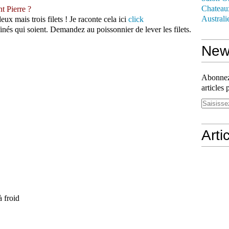
Chateau
t Pierre ?
Australi
x mais trois filets ! Je raconte cela ici
click
finés qui soient. Demandez au poissonnier de lever les filets.
News
Abonnez-
articles 
Arti
à froid