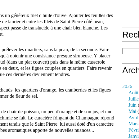
s un généreux filet d'huile d'olive. Ajouter les feuilles des
de laurier et cuire les filets de Saint Pierre côté peau,
aspect passe de translucide à une chair bien blanche. Les
Rec
t.
prélever les quartiers, sans la peau, de la seconde. Faire
usqu'à obtenir une consistance presque sirupeuse. Y placer
haud (dans un plat couvert) puis dans la même casserole
s en deux, et les figues coupées en quartiers. Faire revenir
Arch
 que ces dernières deviennent tendres.
2026
chauds, les quartiers d'orange, les cranberries et les figues
Août
emer de fleur de sel.
Juille
Juin
(
Mai
(
de chair de poisson, un peu d'orange et de son jus, et une
Avril
chimie se fait. Le caractère fringant du Champagne répond
Mars
t tandis que le Saint Pierre, lui aussi doté d'un caractère
Févri
bes aromatiques apporte de nouvelles nuances...
Janvi