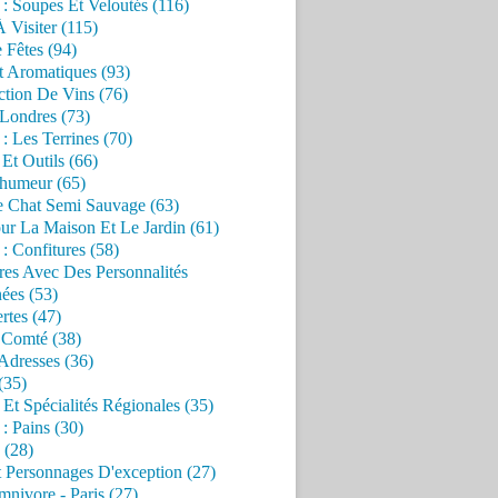
 : Soupes Et Veloutés (116)
À Visiter (115)
 Fêtes (94)
t Aromatiques (93)
ction De Vins (76)
 Londres (73)
 : Les Terrines (70)
 Et Outils (66)
'humeur (65)
e Chat Semi Sauvage (63)
ur La Maison Et Le Jardin (61)
 : Confitures (58)
res Avec Des Personnalités
ées (53)
rtes (47)
 Comté (38)
Adresses (36)
(35)
 Et Spécialités Régionales (35)
 : Pains (30)
 (28)
 Personnages D'exception (27)
nivore - Paris (27)