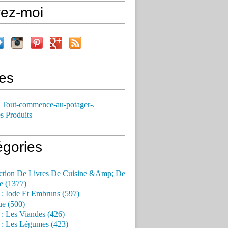
vez-moi
es
 Tout-commence-au-potager-.
s Produits
égories
ction De Livres De Cuisine &Amp; De
e (1377)
 : Iode Et Embruns (597)
ue (500)
 : Les Viandes (426)
 : Les Légumes (423)