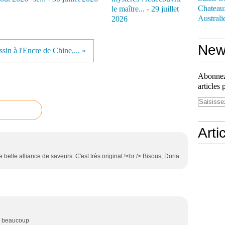
Chateau
le maître... - 29 juillet
Australi
2026
News
sin à l'Encre de Chine,... »
Abonnez-
articles 
Arti
 belle alliance de saveurs. C'est très original !<br /> Bisous, Doria
se beaucoup