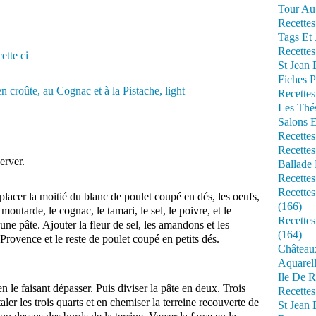
Tour Au 
Recettes
Tags Et 
Recettes
cette ci
St Jean
Fiches P
Recettes
Les Thé
Salons 
Recettes
Recettes
erver.
Ballade 
Recettes
Recettes
lacer la moitié du blanc de poulet coupé en dés, les oeufs,
(166)
outarde, le cognac, le tamari, le sel, le poivre, et le
Recette
ne pâte. Ajouter la fleur de sel, les amandons et les
(164)
e Provence et le reste de poulet coupé en petits dés.
Château
Aquarell
Ile De R
n le faisant dépasser. Puis diviser la pâte en deux. Trois
Recette
taler les trois quarts et en chemiser la terreine recouverte de
St Jean 