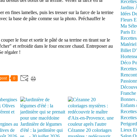
au dessus des bords de la terrine. Verser la farce en la
Recettes
Jardins 
er en fines lamelles, puis les tresser sur la farce de la terrine
Idées De
avec la base de pâte comme sur la photo. Préchauffer le
Fleurs E
Ma Séle
Paris Et
Recettes
per le four et sortir le pâté de sa terrine en tirant sur le
Matériel
écher" et refroidir dans le four encore chaud. Entreposer au
Billet D
e régaler !
Hortens
Déco Po
Recettes
Rencont
post
0
Passionn
Découve
Franche
Bonnes 
Enfants 
Recettes
Recettes
Perigord
rgines au
Jardinière de légumes
Lieux Et
lives de
d'été : la jardinière qui
Cézanne 20 coloriages
Salon Om
août 2026
se... - 30 juillet 2026
mystères : redécouvrir