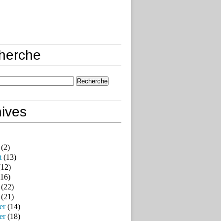
herche
ives
(2)
t
(13)
12)
16)
(22)
(21)
er
(14)
er
(18)