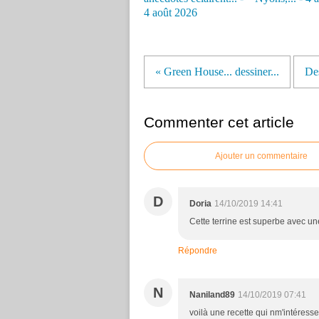
4 août 2026
« Green House... dessiner...
Des
Commenter cet article
Ajouter un commentaire
D
Doria
14/10/2019 14:41
Cette terrine est superbe avec une
Répondre
N
Naniland89
14/10/2019 07:41
voilà une recette qui nm'intéres