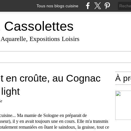
Tous nos blogs cuisine
t Cassolettes
 Aquarelle, Expositions Loisirs
et en croûte, au Cognac
À p
light
ie
cuisine... Ma mamie de Sologne en préparait de
eur), il y en avait toujours une en cours. Elle m'a transmis
i totalement remaniées en ôtant le saindoux, la graisse, tout ce