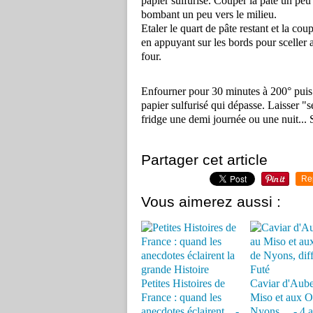
papier sulfurisé. Couper la pâte un peu 
bombant un peu vers le milieu.
Etaler le quart de pâte restant et la coup
en appuyant sur les bords pour sceller 
four.
Enfourner pour 30 minutes à 200° puis cou
papier sulfurisé qui dépasse. Laisser "s
fridge une demi journée ou une nuit... S
Partager cet article
Re
Vous aimerez aussi :
Petites Histoires de
Caviar d'Aube
France : quand les
Miso et aux O
anecdotes éclairent... -
Nyons,... - 4 