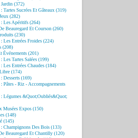
Jardin (372)
 : Tartes Sucrées Et Gâteaux (319)
Jeux (282)
 : Les Apéritifs (264)
 De Beauregard Et Courson (260)
roduits (230)
 : Les Entrées Froides (224)
s (208)
Et Événements (201)
 : Les Tartes Salées (199)
 : Les Entrées Chaudes (184)
Libre (174)
 : Desserts (169)
 : Pâtes - Riz - Accompagnements
s : Légumes &Quot;Oubliés&Quot;
x Musées Expos (150)
es (148)
é (145)
s : Champignons Des Bois (133)
De Beauregard Et Chantilly (120)