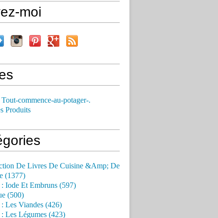
vez-moi
es
 Tout-commence-au-potager-.
s Produits
égories
ction De Livres De Cuisine &Amp; De
e (1377)
 : Iode Et Embruns (597)
ue (500)
 : Les Viandes (426)
 : Les Légumes (423)