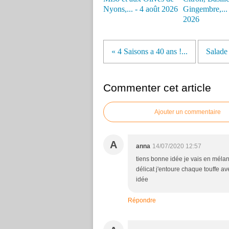
Nyons,... - 4 août 2026
Gingembre,... -
2026
« 4 Saisons a 40 ans !...
Salade 
Commenter cet article
Ajouter un commentaire
A
anna
14/07/2020 12:57
tiens bonne idée je vais en mélan
délicat j'entoure chaque touffe av
idée
Répondre