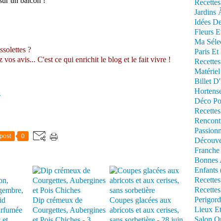
 sur un balcon !
Recettes
Jardins 
Idées De
Fleurs E
Ma Séle
ssolettes ?
Paris Et
s avis... C'est ce qui enrichit le blog et le fait vivre !
Recettes
Matériel
Billet D
Hortens
s
Déco Po
Recettes
Rencont
Passionn
post
0
Découve
Franche
Bonnes 
Enfants 
Recettes
Recettes
Perigord
Dip crémeux de
Coupes glacées aux
Lieux Et
arfumée
Courgettes, Aubergines
abricots et aux cerises,
Salon Om
 et
et Pois Chiches - 3
sans sorbetière - 28 juin