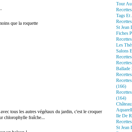
Tour Au 
.
Recettes
Tags Et 
Recettes
oins que la roquette
St Jean
Fiches P
Recettes
Les Thé
Salons 
Recettes
Recettes
Ballade 
Recettes
Recettes
(166)
Recette
(164)
Château
Aquarell
 avec tous les autres végétaux du jardin, c'est le croquer
Ile De R
r chlorophylle fraîche...
Recette
St Jean 