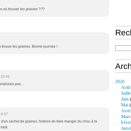
us où trouver les graines ???
Rec
en trouve les graines. Bonne journée !
Arch
 20:46
2026
naissais pas....
Août
Juille
Juin
(
Mai
(
Avril
16:57
Mars
e d'un sachet de graines, histoire de faire manger du chou à la
Févri
 midi.
Janvi