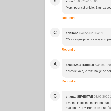
A
anna
13/05/2020 03:06
Merci pour cet article. Sauriez vo
Répondre
C
crisitane
04/05/2020 04:59
C'est ce que je vais essayer si j'
Répondre
A
azalee24@orange.fr
03/05/2020
après le kale, le mizuna, je ne con
Répondre
C
chantal SEVESTRE
03/05/2020 
Il va me falloir me mettre en quêt
maison... <br /> Bonne fin d'après