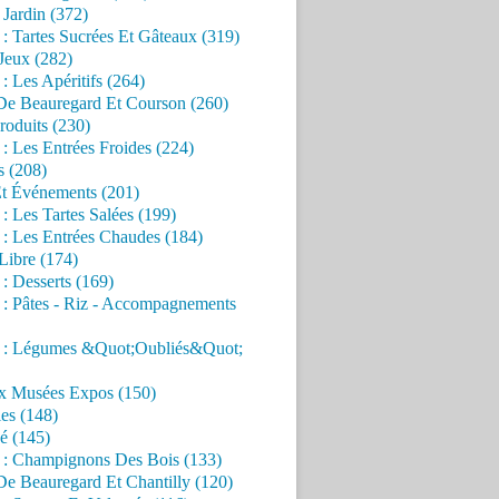
Jardin (372)
 : Tartes Sucrées Et Gâteaux (319)
Jeux (282)
 : Les Apéritifs (264)
 De Beauregard Et Courson (260)
roduits (230)
 : Les Entrées Froides (224)
s (208)
Et Événements (201)
 : Les Tartes Salées (199)
 : Les Entrées Chaudes (184)
Libre (174)
 : Desserts (169)
 : Pâtes - Riz - Accompagnements
s : Légumes &Quot;Oubliés&Quot;
x Musées Expos (150)
es (148)
é (145)
s : Champignons Des Bois (133)
De Beauregard Et Chantilly (120)