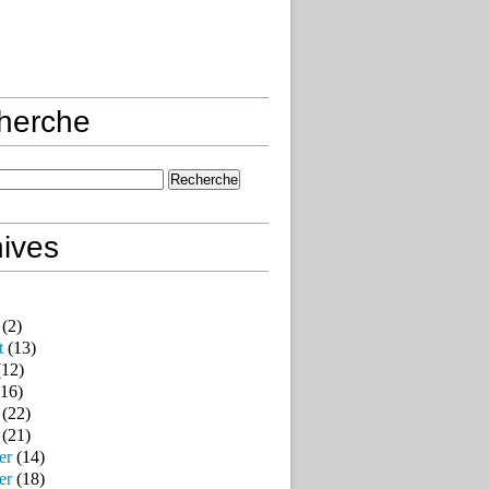
herche
ives
(2)
t
(13)
12)
16)
(22)
(21)
er
(14)
er
(18)