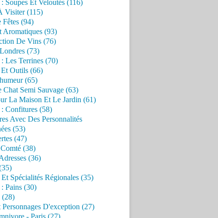
 : Soupes Et Veloutés (116)
À Visiter (115)
 Fêtes (94)
t Aromatiques (93)
ction De Vins (76)
 Londres (73)
 : Les Terrines (70)
 Et Outils (66)
'humeur (65)
e Chat Semi Sauvage (63)
ur La Maison Et Le Jardin (61)
 : Confitures (58)
res Avec Des Personnalités
ées (53)
rtes (47)
 Comté (38)
Adresses (36)
(35)
 Et Spécialités Régionales (35)
 : Pains (30)
 (28)
 Personnages D'exception (27)
nivore - Paris (27)