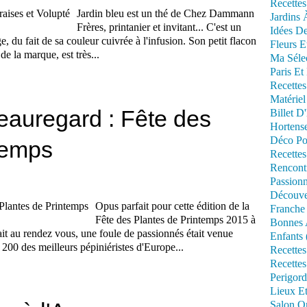
Recettes
Jardin bleu est un thé de Chez Dammann
Jardins 
Frères, printanier et invitant... C'est un
Idées De
ge, du fait de sa couleur cuivrée à l'infusion. Son petit flacon
Fleurs E
de la marque, est très...
Ma Séle
Paris Et
Recettes
Matériel
eauregard : Fête des
Billet D
Hortens
Déco Po
temps
Recettes
Rencont
Passionn
Découve
Opus parfait pour cette édition de la
Franche
Fête des Plantes de Printemps 2015 à
Bonnes 
ait au rendez vous, une foule de passionnés était venue
Enfants 
 200 des meilleurs pépiniéristes d'Europe...
Recettes
Recettes
Perigord
Lieux Et
Salon Om