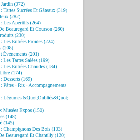
Jardin (372)
 : Tartes Sucrées Et Gâteaux (319)
Jeux (282)
 : Les Apéritifs (264)
 De Beauregard Et Courson (260)
roduits (230)
 : Les Entrées Froides (224)
s (208)
Et Événements (201)
 : Les Tartes Salées (199)
 : Les Entrées Chaudes (184)
Libre (174)
 : Desserts (169)
 : Pâtes - Riz - Accompagnements
s : Légumes &Quot;Oubliés&Quot;
x Musées Expos (150)
es (148)
é (145)
s : Champignons Des Bois (133)
De Beauregard Et Chantilly (120)