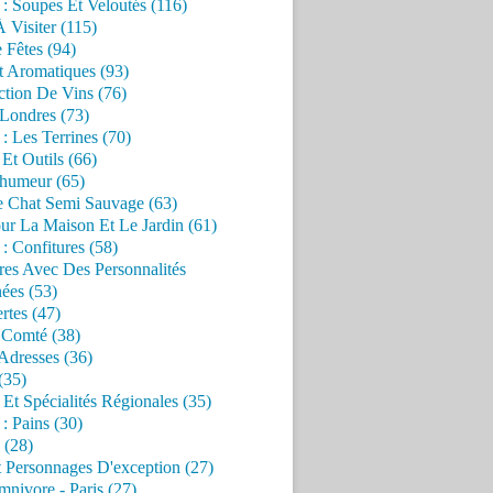
 : Soupes Et Veloutés (116)
À Visiter (115)
 Fêtes (94)
t Aromatiques (93)
ction De Vins (76)
 Londres (73)
 : Les Terrines (70)
 Et Outils (66)
'humeur (65)
e Chat Semi Sauvage (63)
ur La Maison Et Le Jardin (61)
 : Confitures (58)
res Avec Des Personnalités
ées (53)
rtes (47)
 Comté (38)
Adresses (36)
(35)
 Et Spécialités Régionales (35)
 : Pains (30)
 (28)
 Personnages D'exception (27)
nivore - Paris (27)