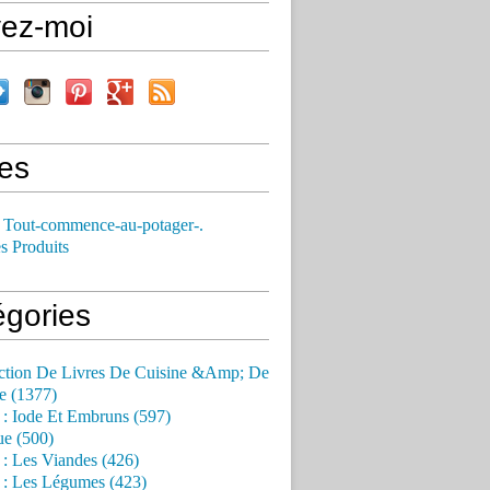
vez-moi
es
 Tout-commence-au-potager-.
s Produits
égories
ction De Livres De Cuisine &Amp; De
e (1377)
 : Iode Et Embruns (597)
ue (500)
 : Les Viandes (426)
 : Les Légumes (423)