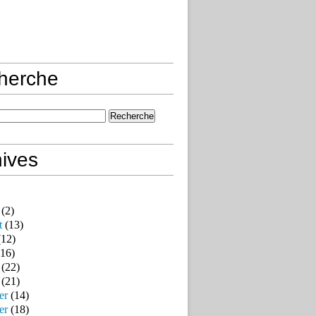
herche
ives
(2)
t
(13)
12)
16)
(22)
(21)
er
(14)
er
(18)