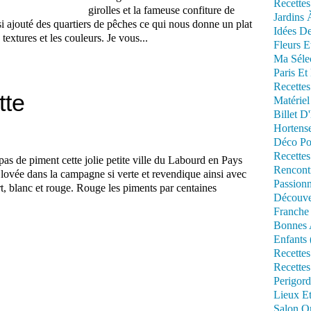
Recettes
girolles et la fameuse confiture de
Jardins 
si ajouté des quartiers de pêches ce qui nous donne un plat
Idées De
 textures et les couleurs. Je vous...
Fleurs E
Ma Séle
Paris Et
Recettes
tte
Matériel
Billet D
Hortens
Déco Po
Recettes
as de piment cette jolie petite ville du Labourd en Pays
Rencont
 lovée dans la campagne si verte et revendique ainsi avec
Passionn
rt, blanc et rouge. Rouge les piments par centaines
Découve
Franche
Bonnes 
Enfants 
Recettes
Recettes
Perigord
Lieux Et
Salon Om