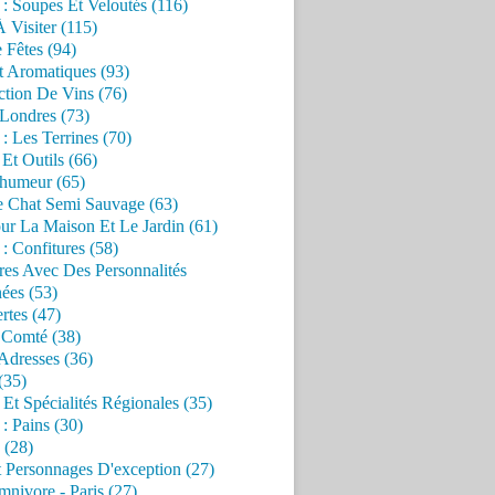
 : Soupes Et Veloutés (116)
À Visiter (115)
 Fêtes (94)
t Aromatiques (93)
ction De Vins (76)
 Londres (73)
 : Les Terrines (70)
 Et Outils (66)
'humeur (65)
e Chat Semi Sauvage (63)
ur La Maison Et Le Jardin (61)
 : Confitures (58)
res Avec Des Personnalités
ées (53)
rtes (47)
 Comté (38)
Adresses (36)
(35)
 Et Spécialités Régionales (35)
 : Pains (30)
 (28)
 Personnages D'exception (27)
nivore - Paris (27)