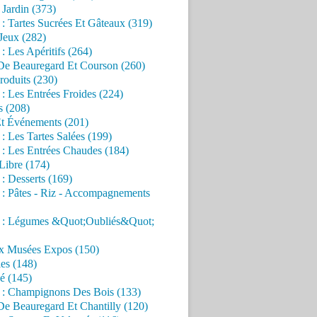
Jardin (373)
 : Tartes Sucrées Et Gâteaux (319)
Jeux (282)
 : Les Apéritifs (264)
 De Beauregard Et Courson (260)
roduits (230)
 : Les Entrées Froides (224)
s (208)
Et Événements (201)
 : Les Tartes Salées (199)
 : Les Entrées Chaudes (184)
Libre (174)
 : Desserts (169)
 : Pâtes - Riz - Accompagnements
s : Légumes &Quot;Oubliés&Quot;
x Musées Expos (150)
es (148)
é (145)
s : Champignons Des Bois (133)
De Beauregard Et Chantilly (120)