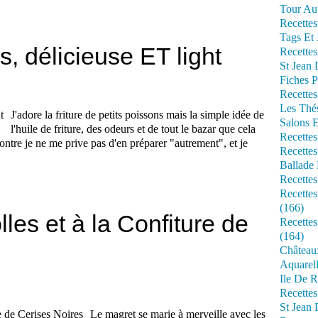
Tour Au 
Recettes
Tags Et 
s, délicieuse ET light
Recettes
St Jean
Fiches P
Recettes
Les Thé
J'adore la friture de petits poissons mais la simple idée de
Salons 
l'huile de friture, des odeurs et de tout le bazar que cela
Recettes
ontre je ne me prive pas d'en préparer "autrement", et je
Recettes
Ballade 
Recettes
Recettes
(166)
les et à la Confiture de
Recette
(164)
Château
Aquarell
Ile De R
Recette
St Jean 
Le magret se marie à merveille avec les