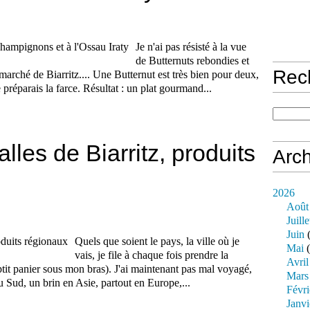
Je n'ai pas résisté à la vue
de Butternuts rebondies et
Rec
e marché de Biarritz.... Une Butternut est très bien pour deux,
e préparais la farce. Résultat : un plat gourmand...
les de Biarritz, produits
Arch
2026
Août
Juille
Juin
(
Quels que soient le pays, la ville où je
Mai
(
vais, je file à chaque fois prendre la
Avril
tit panier sous mon bras). J'ai maintenant pas mal voyagé,
Mars
 Sud, un brin en Asie, partout en Europe,...
Févri
Janvi