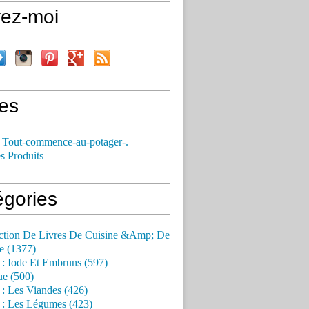
vez-moi
es
 Tout-commence-au-potager-.
s Produits
égories
ction De Livres De Cuisine &Amp; De
e (1377)
 : Iode Et Embruns (597)
ue (500)
 : Les Viandes (426)
 : Les Légumes (423)