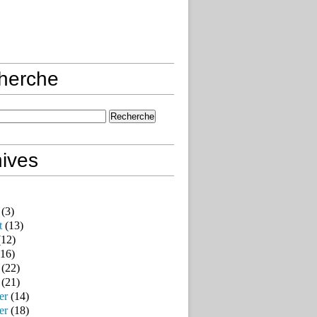
herche
ives
(3)
t
(13)
12)
16)
(22)
(21)
er
(14)
er
(18)