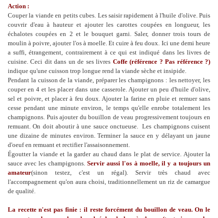
Action :
Couper la viande en petits cubes. Les saisir rapidement à l'huile d'olive. Puis
couvrir d'eau à hauteur et ajouter les carottes coupées en longueur, les
échalotes coupées en 2 et le bouquet garni. Saler, donner trois tours de
moulin à poivre, ajouter l'os à moelle. Et cuire à feu doux. Ici une demi heure
a suffi, étrangement, contrairement à ce qui est indiqué dans les livres de
cuisine. Ceci dit dans un de ses livres
Coffe (référence ? Pas référence ?)
indique qu'une cuisson trop longue rend la viande sèche et insipide.
Pendant la cuisson de la viande, préparer les champignons : les nettoyer, les
couper en 4 et les placer dans une casserole. Ajouter un peu d'huile d'olive,
sel et poivre, et placer à feu doux. Ajouter la farine en pluie et remuer sans
cesse pendant une minute environ, le temps qu'elle enrobe totalement les
champignons. Puis ajouter du bouillon de veau progressivement toujours en
remuant. On doit aboutir à une sauce onctueuse. Les champignons cuisent
une dizaine de minutes environ. Terminer la sauce en y délayant un jaune
d'oeuf en remuant et rectifier l'assaisonnement.
Égoutter la viande et la garder au chaud dans le plat de service. Ajouter la
sauce avec les champignons.
Servir aussi l'os à moelle, il y a toujours un
amateur
(sinon testez, c'est un régal). Servir très chaud avec
l'accompagnement qu'on aura choisi, traditionnellement un riz de camargue
de qualité.
La recette n'est pas finie : il reste forcément du bouillon de veau. On le