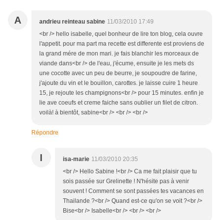
A
andrieu reinteau sabine
11/03/2010 17:49
<br /> hello isabelle, quel bonheur de lire ton blog, cela ouvre
l'appetit. pour ma part ma recette est differente est proviens de
la grand mére de mon mari. je fais blanchir les morceaux de
viande dans<br /> de l'eau, j'écume, ensuite je les mets ds
une cocotte avec un peu de beurre, je soupoudre de farine,
j'ajoute du vin et le bouillon, carottes. je laisse cuire 1 heure
15, je rejoute les champignons<br /> pour 15 minutes. enfin je
lie ave coeufs et creme faiche sans oublier un filet de citron.
voilà! à bientôt, sabine<br /> <br /> <br />
Répondre
I
isa-marie
11/03/2010 20:35
<br /> Hello Sabine !<br /> Ca me fait plaisir que tu
sois passée sur Grelinette ! N'hésite pas à venir
souvent ! Comment se sont passées tes vacances en
Thailande ?<br /> Quand est-ce qu'on se voit ?<br />
Bise<br /> Isabelle<br /> <br /> <br />