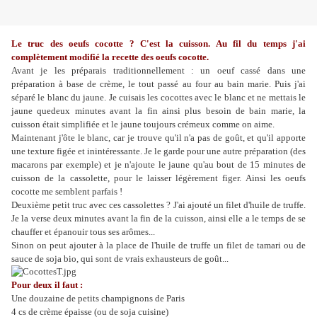
Le truc des oeufs cocotte ? C'est la cuisson. Au fil du temps j'ai
complètement modifié la recette des oeufs cocotte.
Avant je les préparais traditionnellement : un oeuf cassé dans une
préparation à base de crème, le tout passé au four au bain marie. Puis j'ai
séparé le blanc du jaune. Je cuisais les cocottes avec le blanc et ne mettais le
jaune que
deux minutes avant la fin ainsi plus besoin de bain marie, la
cuisson était simplifiée et le jaune toujours crémeux comme on aime.
Maintenant j'ôte le blanc, car je trouve qu'il n'a pas de goût, et qu'il apporte
une texture figée et inintéressante. Je le garde pour une autre préparation (des
macarons par exemple) et je n'ajoute le jaune qu'au bout de 15 minutes de
cuisson de la cassolette, pour le laisser légèrement figer. Ainsi les oeufs
cocotte me semblent parfais !
Deuxième petit truc avec ces cassolettes ? J'ai ajouté un filet d'huile de truffe.
Je la verse deux minutes avant la fin de la cuisson, ainsi elle a le temps de se
chauffer et épanouir tous ses arômes...
Sinon on peut ajouter à la place de l'huile de truffe un filet de tamari ou de
sauce de soja bio, qui sont de vrais exhausteurs de goût...
Pour deux il faut :
Une douzaine de petits champignons de Paris
4 cs de crème épaisse (ou de soja cuisine)