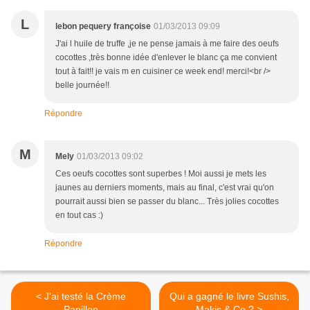
L
lebon pequery françoise
01/03/2013 09:09
J'ai l huile de truffe ,je ne pense jamais à me faire des oeufs
cocottes ,très bonne idée d'enlever le blanc ça me convient
tout à fait!! je vais m en cuisiner ce week end! merci!<br />
belle journée!!
Répondre
M
Mely
01/03/2013 09:02
Ces oeufs cocottes sont superbes ! Moi aussi je mets les
jaunes au derniers moments, mais au final, c'est vrai qu'on
pourrait aussi bien se passer du blanc... Très jolies cocottes
en tout cas :)
Répondre
< J'ai testé la Crème
Qui a gagné le livre Sushis,
Papillon
Makis & Co ? >