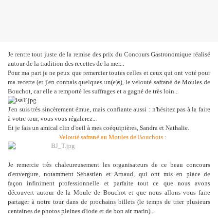
Je rentre tout juste de la remise des prix du Concours Gastronomique réalisé
autour de la tradition des recettes de la mer...
Pour ma part je ne peux que remercier toutes celles et ceux qui ont voté pour
ma recette (et j'en connais quelques un(e)s), le velouté safrané de Moules de
Bouchot, car elle a remporté les suffrages et a gagné de très loin...
J'en suis très sincèrement émue, mais confiante aussi : n'hésitez pas à la faire
à votre tour, vous vous régalerez...
Et je fais un amical clin d'oeil à mes coéquipières, Sandra et Nathalie.
Velouté safrané au Moules de Bouchots :
Je remercie très chaleureusement les organisateurs de ce beau concours
d'envergure, notamment Sébastien et Arnaud, qui ont mis en place de
façon infiniment professionnelle et parfaite tout ce que nous avons
découvert autour de la Moule de Bouchot et que nous allons vous faire
partager à notre tour dans de prochains billets (le temps de trier plusieurs
centaines de photos pleines d'iode et de bon air marin)...