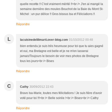
quelle recette !! C'est vraiment mérité !!<br /> J'en ai mangé la
semaine dernière des moules Bouchot de la Baie du Mont St-
Michel : un pur délice !! Gros bisous Isa et Féliciations !!
Répondre
L
lacuisinedelilimarti.over-blog.com
01/10/2012 00:48
bien entendu je suis très heureuse pour toi que tu aies gagné
et oui, ma Bretagne est belle et je ne m'en lasserai
jamais!Toujours le besoin de voir mes photos de Bretagne
tous les jours<br /> Bises
Répondre
C
Cathy
30/09/2012 22:43
Bravo Isa-Marie, toutes mes félicitations ! Je suis fière d'avoir
voté pour toi !!!<br /> Belle soirée !<br /> Bises<br /> Cathy
Répondre