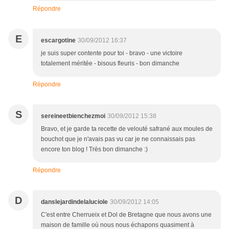
Répondre
E
escargotine
30/09/2012 16:37
je suis super contente pour toi - bravo - une victoire
totalement méritée - bisous fleuris - bon dimanche
Répondre
S
sereineetbienchezmoi
30/09/2012 15:38
Bravo, et je garde ta recette de velouté safrané aux moules de
bouchot que je n'avais pas vu car je ne connaissais pas
encore ton blog ! Très bon dimanche :)
Répondre
D
danslejardindelaluciole
30/09/2012 14:05
C'est entre Cherrueix et Dol de Bretagne que nous avons une
maison de famille où nous nous échapons quasiment à