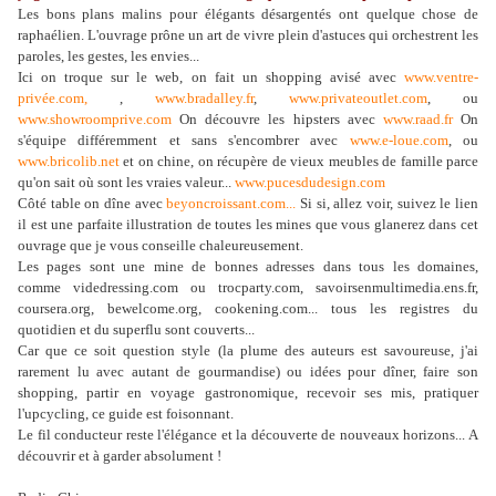
Les bons plans malins pour élégants désargentés ont quelque chose de
raphaélien. L'ouvrage prône un art de vivre plein d'astuces qui orchestrent les
paroles, les gestes, les envies...
Ici on troque sur le web, on fait un shopping avisé avec
www.ventre-
privée.com,
,
www.bradalley.fr
,
www.privateoutlet.com
, ou
www.showroomprive.com
On découvre les hipsters avec
www.raad.fr
On
s'équipe différemment et sans s'encombrer avec
www.e-loue.com
, ou
www.bricolib.net
et on chine, on récupère de vieux meubles de famille parce
qu'on sait où sont les vraies valeur...
www.pucesdudesign.com
Côté table on dîne avec
beyoncroissant.com...
Si si, allez voir, suivez le lien
il est une parfaite illustration de toutes les mines que vous glanerez dans cet
ouvrage que je vous conseille chaleureusement.
Les pages sont une mine de bonnes adresses dans tous les domaines,
comme videdressing.com ou trocparty.com, savoirsenmultimedia.ens.fr,
coursera.org, bewelcome.org, cookening.com... tous les registres du
quotidien et du superflu sont couverts...
Car que ce soit question style (la plume des auteurs est savoureuse, j'ai
rarement lu avec autant de gourmandise) ou idées pour dîner, faire son
shopping, partir en voyage gastronomique, recevoir ses mis, pratiquer
l'upcycling, ce guide est foisonnant.
Le fil conducteur reste l'élégance et la découverte de nouveaux horizons... A
découvrir et à garder absolument !