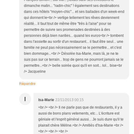
dimanche matin... "radin-chic" ! également ses destinations
dans ces hôtels "moyen-chic"... et ses ballades d'un week-end
qui donnent le<br /> vertige tellement les rêves deviennent
réalité... il faut tout de même être "très à l'aise" pour se
permettre de suivre ses promenades destinées à des
personnes déjà bien nanties... quand les euros<br /> tombent
dans l'assiette au sortir d'un restaurant... il faut être seul... une
famille ne peut pas nécessairement se le permettre... et c'est
bien dommage...<br /> Désolée Isa-Marie, mais là, je ne te
suis pas sur ce terrain... trop de gens ne pourront jamais se le
permettre...<br /> belle soirée quoi qu'il en soit... lol... bise<br
/> Jacqueline
Répondre
I
Isa-Marie
22/11/2013 00:15
<br /> <br /> Il ne parle pas que de restaurants, il y a
aussi de bons plans vetements, etc... L'écriture est
géniale et l'esprit général aussi... Je suis dure qu'il te
plairait chère Méline.<br /> Amitiés d'Isa-Marie <br />
<br /> <br /> <br />