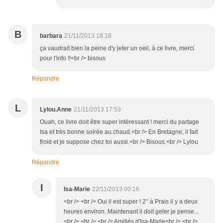
B
barbara
21/11/2013 18:18
ça vaudrait bien la peine d'y jeter un oeil, à ce livre, merci
pour l'info !!<br /> bisous
Répondre
L
Lylou.Anne
21/11/2013 17:53
Ouah, ce livre doit être super intéressant ! merci du partage
Isa et très bonne soirée au chaud.<br /> En Bretagne, il fait
froid et je suppose chez toi aussi.<br /> Bisous.<br /> Lylou
Répondre
I
Isa-Marie
22/11/2013 00:16
<br /> <br /> Oui il est super ! 2° à Prais il y a deux
heures environ. Maintenant il doit geler je pense...
<br /> <br /> <br /> Amitiés d'Isa-Marie<br /> <br />