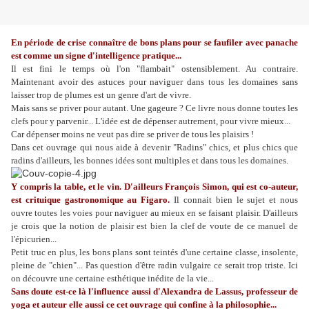
En période de crise connaître de bons plans pour se faufiler avec panache
est comme un signe d'intelligence pratique...
Il est fini le temps où l'on "flambait" ostensiblement. Au contraire.
Maintenant avoir des astuces pour naviguer dans tous les domaines sans
laisser trop de plumes est un genre d'art de vivre.
Mais sans se priver pour autant. Une gageure ? Ce livre nous donne toutes les
clefs pour y parvenir... L'idée est de dépenser autrement, pour vivre mieux...
Car dépenser moins ne veut pas dire se priver de tous les plaisirs !
Dans cet ouvrage qui nous aide à devenir "Radins" chics, et plus chics que
radins d'ailleurs, les bonnes idées sont multiples et dans tous les domaines.
Y compris la table, et le vin. D'ailleurs François Simon, qui est co-auteur,
est crituique gastronomique au Figaro.
Il connait bien le sujet et nous
ouvre toutes les voies pour naviguer au mieux en se faisant plaisir. D'ailleurs
je crois que la notion de plaisir est bien la clef de voute de ce manuel de
l'épicurien...
Petit truc en plus, les bons plans sont teintés d'une certaine classe, insolente,
pleine de "chien"... Pas question d'être radin vulgaire ce serait trop triste. Ici
on découvre une certaine esthétique inédite de la vie...
Sans doute est-ce là l'influence aussi d'Alexandra de Lassus, professeur de
yoga et auteur elle aussi ce cet ouvrage qui confine à la philosophie...