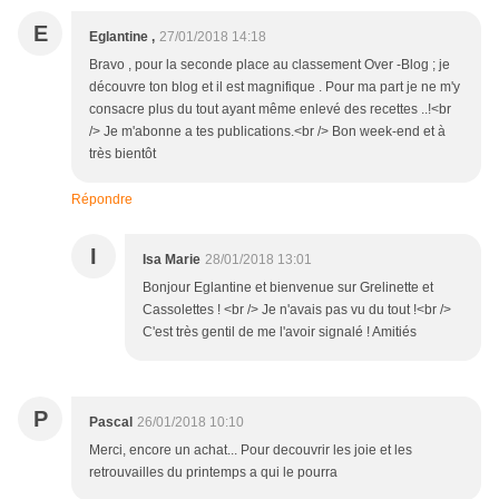
E
Eglantine ,
27/01/2018 14:18
Bravo , pour la seconde place au classement Over -Blog ; je
découvre ton blog et il est magnifique . Pour ma part je ne m'y
consacre plus du tout ayant même enlevé des recettes ..!<br
/> Je m'abonne a tes publications.<br /> Bon week-end et à
très bientôt
Répondre
I
Isa Marie
28/01/2018 13:01
Bonjour Eglantine et bienvenue sur Grelinette et
Cassolettes ! <br /> Je n'avais pas vu du tout !<br />
C'est très gentil de me l'avoir signalé ! Amitiés
P
Pascal
26/01/2018 10:10
Merci, encore un achat... Pour decouvrir les joie et les
retrouvailles du printemps a qui le pourra