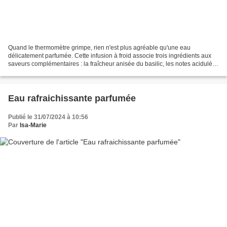
Quand le thermomètre grimpe, rien n'est plus agréable qu'une eau
délicatement parfumée. Cette infusion à froid associe trois ingrédients aux
saveurs complémentaires : la fraîcheur anisée du basilic, les notes acidulées
du citron et le caractère légèrement...
Eau rafraichissante parfumée
Publié le 31/07/2024 à 10:56
Par
Isa-Marie