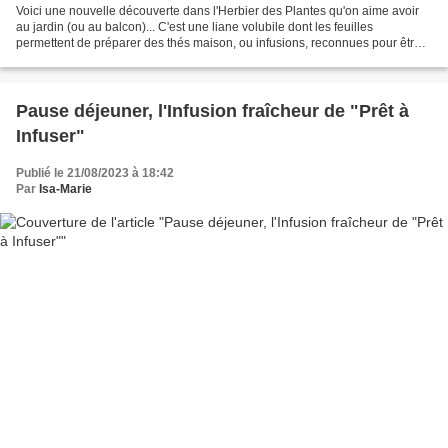
Voici une nouvelle découverte dans l'Herbier des Plantes qu'on aime avoir
au jardin (ou au balcon)... C'est une liane volubile dont les feuilles
permettent de préparer des thés maison, ou infusions, reconnues pour être
pleins de bienfaits. Il s'agit du...
Pause déjeuner, l'Infusion fraîcheur de "Prêt à
Infuser"
Publié le 21/08/2023 à 18:42
Par
Isa-Marie