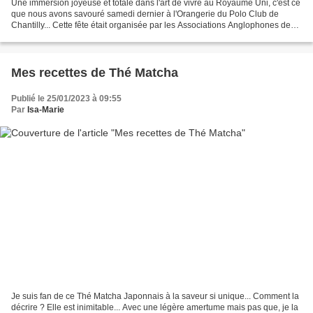
Une immersion joyeuse et totale dans l'art de vivre au Royaume Uni, c'est ce
que nous avons savouré samedi dernier à l'Orangerie du Polo Club de
Chantilly... Cette fête était organisée par les Associations Anglophones de
Chantilly pour célébrer le couronnement...
Mes recettes de Thé Matcha
Publié le 25/01/2023 à 09:55
Par
Isa-Marie
Je suis fan de ce Thé Matcha Japonnais à la saveur si unique... Comment la
décrire ? Elle est inimitable... Avec une légère amertume mais pas que, je la