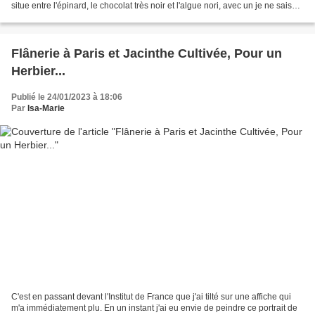
situe entre l'épinard, le chocolat très noir et l'algue nori, avec un je ne sais
quoi d'herbacé-boisé,...
Flânerie à Paris et Jacinthe Cultivée, Pour un
Herbier...
Publié le 24/01/2023 à 18:06
Par
Isa-Marie
C'est en passant devant l'Institut de France que j'ai tilté sur une affiche qui
m'a immédiatement plu. En un instant j'ai eu envie de peindre ce portrait de