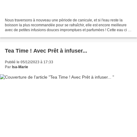
Nous traversons à nouveau une période de canicule, et si l'eau reste la
boisson la plus recommandée pour se rafraîchir, elle est encore meilleure
avec de petites infusions douces impromptues et parfumées ! Cette eau ci :
Mon eau parfumée de ce matin est...
Tea Time ! Avec Prêt à infuser...
Publié le 05/12/2023 à 17:33
Par
Isa-Marie