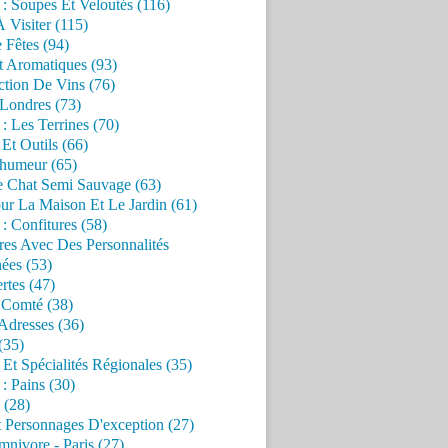
 : Soupes Et Veloutés (116)
À Visiter (115)
 Fêtes (94)
t Aromatiques (93)
ction De Vins (76)
 Londres (73)
 : Les Terrines (70)
 Et Outils (66)
'humeur (65)
e Chat Semi Sauvage (63)
ur La Maison Et Le Jardin (61)
 : Confitures (58)
res Avec Des Personnalités
ées (53)
rtes (47)
 Comté (38)
Adresses (36)
(35)
 Et Spécialités Régionales (35)
 : Pains (30)
 (28)
 Personnages D'exception (27)
nivore - Paris (27)