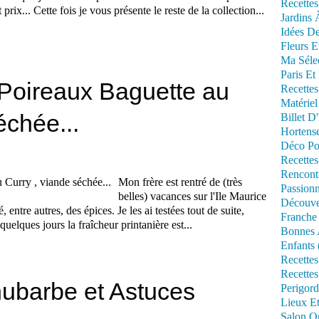
Recettes
prix... Cette fois je vous présente le reste de la collection...
Jardins 
Idées De
Fleurs E
Ma Séle
Paris Et
Poireaux Baguette au
Recettes
Matériel
échée...
Billet D
Hortens
Déco Po
Recettes
Rencont
Mon frère est rentré de (très
Passionn
belles) vacances sur l'Ile Maurice
Découve
, entre autres, des épices. Je les ai testées tout de suite,
Franche
uelques jours la fraîcheur printanière est...
Bonnes 
Enfants 
Recettes
Recettes
hubarbe et Astuces
Perigord
Lieux Et
Salon Om