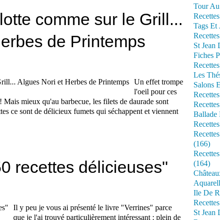
Tour Au 
otte comme sur le Grill...
Recettes
Tags Et 
Recettes
Herbes de Printemps
St Jean
Fiches P
Recettes
Les Thé
Un effet trompe
Salons 
l'oeil pour ces
Recettes
l ! Mais mieux qu'au barbecue, les filets de daurade sont
Recettes
ttes ce sont de délicieux fumets qui séchappent et viennent
Ballade 
Recettes
Recettes
(166)
Recette
50 recettes délicieuses"
(164)
Château
Aquarell
Ile De R
Recette
Il y peu je vous ai présenté le livre "Verrines" parce
St Jean 
que je l'ai trouvé particulièrement intéressant : plein de