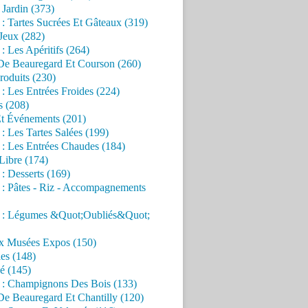
Jardin (373)
 : Tartes Sucrées Et Gâteaux (319)
Jeux (282)
 : Les Apéritifs (264)
 De Beauregard Et Courson (260)
roduits (230)
 : Les Entrées Froides (224)
s (208)
Et Événements (201)
 : Les Tartes Salées (199)
 : Les Entrées Chaudes (184)
Libre (174)
 : Desserts (169)
 : Pâtes - Riz - Accompagnements
s : Légumes &Quot;Oubliés&Quot;
x Musées Expos (150)
es (148)
é (145)
s : Champignons Des Bois (133)
De Beauregard Et Chantilly (120)