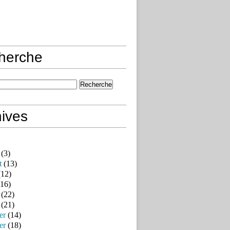
herche
ives
(3)
t
(13)
12)
16)
(22)
(21)
er
(14)
er
(18)