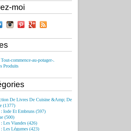
vez-moi
es
 Tout-commence-au-potager-.
s Produits
égories
ction De Livres De Cuisine &Amp; De
e (1377)
 : Iode Et Embruns (597)
ue (500)
 : Les Viandes (426)
 : Les Légumes (423)