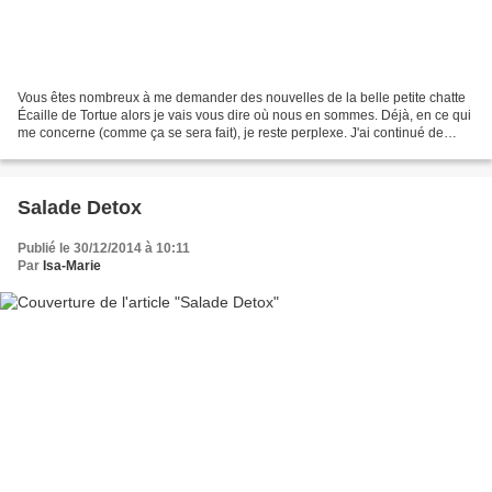
Vous êtes nombreux à me demander des nouvelles de la belle petite chatte
Écaille de Tortue alors je vais vous dire où nous en sommes. Déjà, en ce qui
me concerne (comme ça se sera fait), je reste perplexe. J'ai continué de
poser des questions pour savoir...
Salade Detox
Publié le 30/12/2014 à 10:11
Par
Isa-Marie