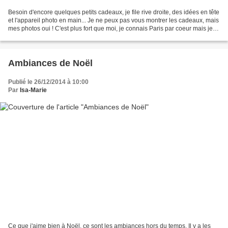
Besoin d'encore quelques petits cadeaux, je file rive droite, des idées en tête
et l'appareil photo en main... Je ne peux pas vous montrer les cadeaux, mais
mes photos oui ! C'est plus fort que moi, je connais Paris par coeur mais je
reste comme une gamine...
Ambiances de Noël
Publié le 26/12/2014 à 10:00
Par
Isa-Marie
Ce que j'aime bien à Noël, ce sont les ambiances hors du temps. Il y a les