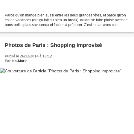
Parce qu'on mange bien aussi entre les deux grandes fêtes, et parce qu'on
est en vacances (ouf ça fait du bien un break), autant se faire plaisir avec de
bons petits plats savoureux et faciles à préparer. C'est le cas avec cette
pintade fermière assortie...
Photos de Paris : Shopping improvisé
Publié le 26/12/2014 à 18:12
Par
Isa-Marie