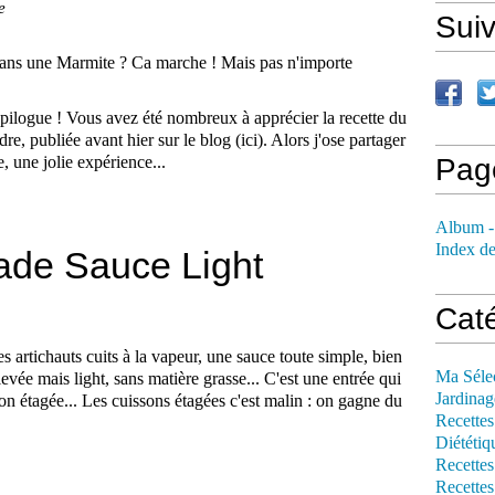
e
Sui
pilogue ! Vous avez été nombreux à apprécier la recette du
re, publiée avant hier sur le blog (ici). Alors j'ose partager
 une jolie expérience...
Pag
Album -
Index de
rade Sauce Light
Cat
s artichauts cuits à la vapeur, une sauce toute simple, bien
Ma Séle
levée mais light, sans matière grasse... C'est une entrée qui
Jardinag
son étagée... Les cuissons étagées c'est malin : on gagne du
Recettes
Diététiq
Recettes
Recettes