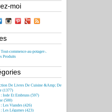
vez-moi
es
 Tout-commence-au-potager-.
s Produits
égories
ction De Livres De Cuisine &Amp; De
e (1377)
 : Iode Et Embruns (597)
ue (500)
 : Les Viandes (426)
 : Les Légumes (423)