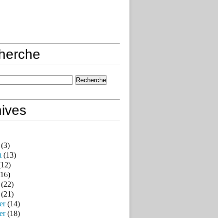
herche
ives
(3)
t
(13)
12)
16)
(22)
(21)
er
(14)
er
(18)