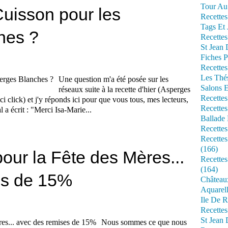
Tour Au 
uisson pour les
Recettes
Tags Et 
hes ?
Recettes
St Jean
Fiches P
Recettes
Les Thé
Une question m'a été posée sur les
Salons 
réseaux suite à la recette d'hier (Asperges
Recettes
i click) et j'y réponds ici pour que vous tous, mes lecteurs,
Recettes
l a écrit : "Merci Isa-Marie...
Ballade 
Recettes
Recettes
(166)
pour la Fête des Mères...
Recette
(164)
es de 15%
Château
Aquarell
Ile De R
Recette
St Jean 
Nous sommes ce que nous