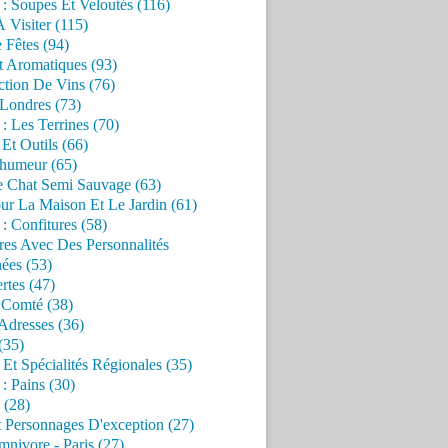
 : Soupes Et Veloutés (116)
À Visiter (115)
 Fêtes (94)
t Aromatiques (93)
ction De Vins (76)
 Londres (73)
 : Les Terrines (70)
 Et Outils (66)
'humeur (65)
e Chat Semi Sauvage (63)
ur La Maison Et Le Jardin (61)
 : Confitures (58)
res Avec Des Personnalités
ées (53)
rtes (47)
 Comté (38)
Adresses (36)
(35)
 Et Spécialités Régionales (35)
 : Pains (30)
 (28)
 Personnages D'exception (27)
nivore - Paris (27)