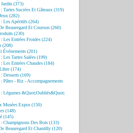
Jardin (373)
 : Tartes Sucrées Et Gâteaux (319)
Jeux (282)
 : Les Apéritifs (264)
 De Beauregard Et Courson (260)
roduits (230)
 : Les Entrées Froides (224)
s (208)
Et Événements (201)
 : Les Tartes Salées (199)
 : Les Entrées Chaudes (184)
Libre (174)
 : Desserts (169)
 : Pâtes - Riz - Accompagnements
s : Légumes &Quot;Oubliés&Quot;
x Musées Expos (150)
es (148)
é (145)
s : Champignons Des Bois (133)
De Beauregard Et Chantilly (120)