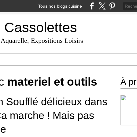
Tous nos blogs cuisine
t Cassolettes
 Aquarelle, Expositions Loisirs
ec
materiel et outils
À p
 Soufflé délicieux dans
a marche ! Mais pas
le