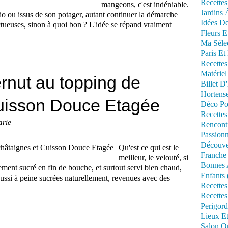
Recettes
mangeons, c'est indéniable.
Jardins 
bio ou issus de son potager, autant continuer la démarche
Idées De
ctueuses, sinon à quoi bon ? L'idée se répand vraiment
Fleurs E
Ma Séle
Paris Et
Recettes
Matériel
rnut au topping de
Billet D
Hortens
Cuisson Douce Etagée
Déco Po
Recettes
arie
Rencont
Passionn
Découve
Qu'est ce qui est le
Franche
meilleur, le velouté, si
Bonnes 
ment sucré en fin de bouche, et surtout servi bien chaud,
Enfants 
aussi à peine sucrées naturellement, revenues avec des
Recettes
Recettes
Perigord
Lieux Et
Salon Om