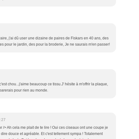
traire, j'ai dû user une dizaine de paires de Fiskars en 40 ans, des
des pour le jardin, des pour la broderie, Je ne saurais m'en passer!
'est chou...j'aime beaucoup ce tissu.J' hésite à m'offrir la plaque,
éparerais pour rien au monde.
:27
/> Ah cela me plait de te lire ! Oui ces ciseaux ont une coupe je
t à dire douce et agréable. Et c'est tellement sympa ! Totalement