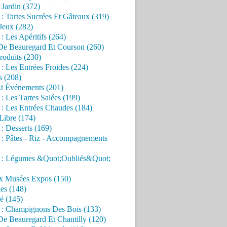
Jardin (372)
 : Tartes Sucrées Et Gâteaux (319)
Jeux (282)
 : Les Apéritifs (264)
 De Beauregard Et Courson (260)
roduits (230)
 : Les Entrées Froides (224)
s (208)
Et Événements (201)
 : Les Tartes Salées (199)
 : Les Entrées Chaudes (184)
Libre (174)
 : Desserts (169)
 : Pâtes - Riz - Accompagnements
s : Légumes &Quot;Oubliés&Quot;
x Musées Expos (150)
es (148)
é (145)
s : Champignons Des Bois (133)
De Beauregard Et Chantilly (120)