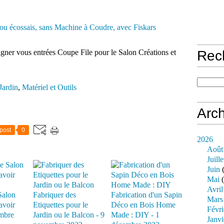
gagner vous entrées Coupe File pour le Salon Créations et
Rec
Jardin
,
Matériel et Outils
Arch
post
0
2026
Août
Juille
Juin
(
Mai
(
Avril
Salon
Fabriquer des
Fabrication d'un Sapin
Mars
avoir
Etiquettes pour le
Déco en Bois Home
Févri
embre
Jardin ou le Balcon - 9
Made : DIY - 1
Janvi