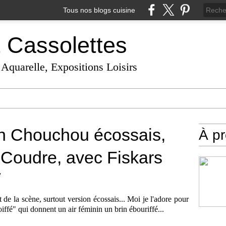
Tous nos blogs cuisine
t Cassolettes
 Aquarelle, Expositions Loisirs
n Chouchou écossais,
À p
Coudre, avec Fiskars
e
de la scène, surtout version écossais... Moi je l'adore pour
iffé" qui donnent un air féminin un brin ébouriffé...