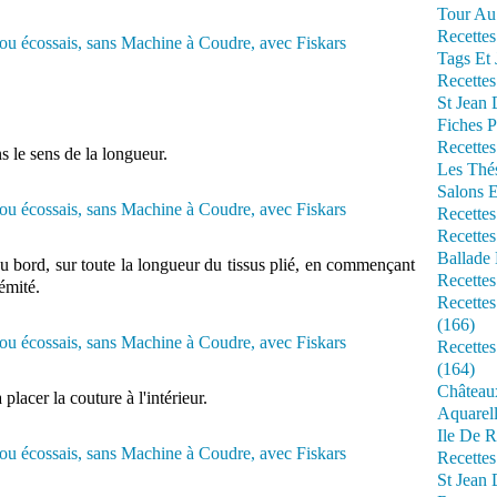
Tour Au 
Recettes
Tags Et 
Recettes
St Jean
Fiches P
Recettes
s le sens de la longueur.
Les Thé
Salons 
Recettes
Recettes
Ballade 
du bord, sur toute la longueur du tissus plié, en commençant
Recettes
émité.
Recettes
(166)
Recette
(164)
Château
placer la couture à l'intérieur.
Aquarell
Ile De R
Recette
St Jean 