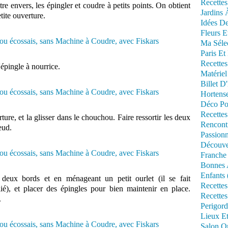
Recettes
re envers, les épingler et coudre à petits points. On obtient
Jardins 
tite ouverture.
Idées De
Fleurs E
Ma Séle
Paris Et
Recettes
'épingle à nourrice.
Matériel
Billet D
Hortens
Déco Po
Recettes
rture, et la glisser dans le chouchou. Faire ressortir les deux
Rencont
eud.
Passionn
Découve
Franche
Bonnes 
Enfants 
 deux bords et en ménageant un petit ourlet (il se fait
Recettes
lié), et placer des épingles pour bien maintenir en place.
Recettes
.
Perigord
Lieux Et
Salon Om