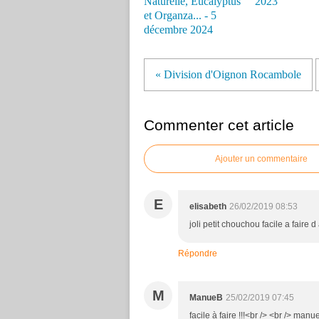
Naturelle, Eucalyptus
2023
et Organza... - 5
décembre 2024
« Division d'Oignon Rocambole
Commenter cet article
Ajouter un commentaire
E
elisabeth
26/02/2019 08:53
joli petit chouchou facile a faire d
Répondre
M
ManueB
25/02/2019 07:45
facile à faire !!!<br /> <br /> manue