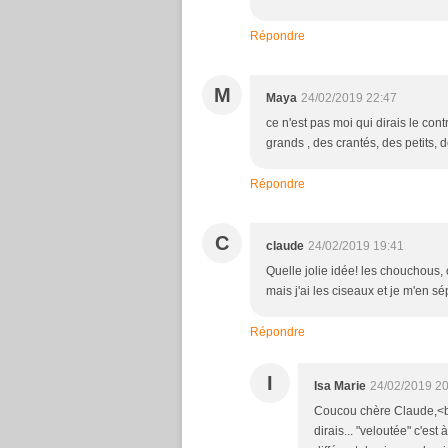
Répondre
M
Maya
24/02/2019 22:47
ce n'est pas moi qui dirais le con
grands , des crantés, des petits, 
Répondre
C
claude
24/02/2019 19:41
Quelle jolie idée! les chouchous, c
mais j'ai les ciseaux et je m'en s
Répondre
I
Isa Marie
24/02/2019 20
Coucou chère Claude,<br 
dirais... "veloutée" c'es