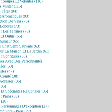
 : Soupes Et Veloutés (116)
À Visiter (115)
 Fêtes (94)
t Aromatiques (93)
ction De Vins (76)
 Londres (73)
 : Les Terrines (70)
 Et Outils (66)
'humeur (65)
e Chat Semi Sauvage (63)
ur La Maison Et Le Jardin (61)
 : Confitures (58)
res Avec Des Personnalités
ées (53)
rtes (47)
 Comté (38)
Adresses (36)
(35)
 Et Spécialités Régionales (35)
 : Pains (30)
 (28)
 Personnages D'exception (27)
nivore - Paris (27)