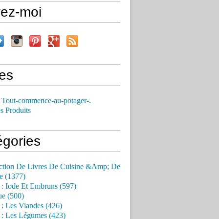
vez-moi
es
 Tout-commence-au-potager-.
s Produits
égories
ction De Livres De Cuisine &Amp; De
e (1377)
 : Iode Et Embruns (597)
ue (500)
 : Les Viandes (426)
 : Les Légumes (423)