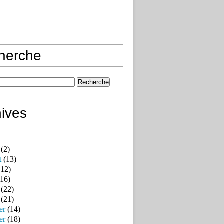
herche
ives
(2)
t
(13)
12)
16)
(22)
(21)
er
(14)
er
(18)