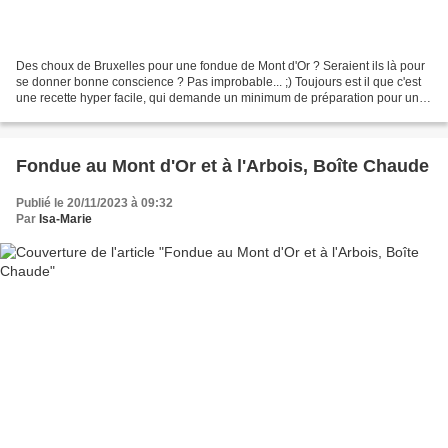
Des choux de Bruxelles pour une fondue de Mont d'Or ? Seraient ils là pour
se donner bonne conscience ? Pas improbable... ;) Toujours est il que c'est
une recette hyper facile, qui demande un minimum de préparation pour un
résultat ultra gourmand... Et...
Fondue au Mont d'Or et à l'Arbois, Boîte Chaude
Publié le 20/11/2023 à 09:32
Par
Isa-Marie