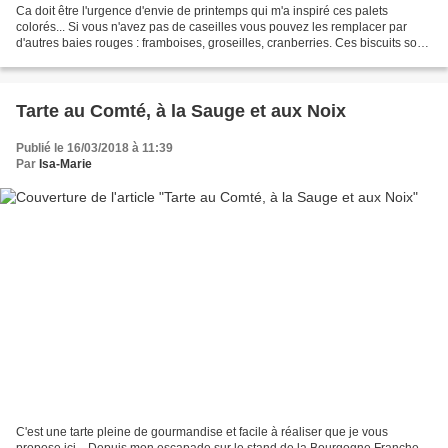
Ca doit être l'urgence d'envie de printemps qui m'a inspiré ces palets
colorés... Si vous n'avez pas de caseilles vous pouvez les remplacer par
d'autres baies rouges : framboises, groseilles, cranberries. Ces biscuits sont
parfaits pour accompagner un...
Tarte au Comté, à la Sauge et aux Noix
Publié le 16/03/2018 à 11:39
Par
Isa-Marie
C'est une tarte pleine de gourmandise et facile à réaliser que je vous
propose ici... Depuis mon escapade sur le stand de la Bourgogne Franche