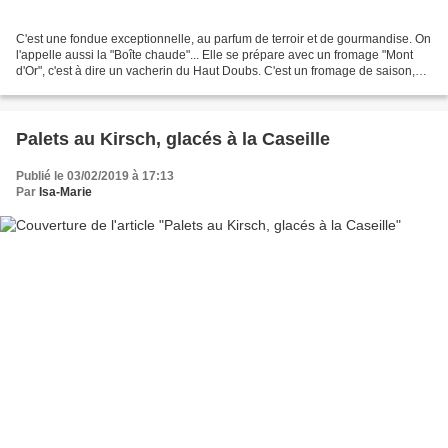
C'est une fondue exceptionnelle, au parfum de terroir et de gourmandise. On
l'appelle aussi la "Boîte chaude"... Elle se prépare avec un fromage "Mont
d'Or", c'est à dire un vacherin du Haut Doubs. C'est un fromage de saison,
que l'on trouve de la mi-septembre...
Palets au Kirsch, glacés à la Caseille
Publié le 03/02/2019 à 17:13
Par
Isa-Marie