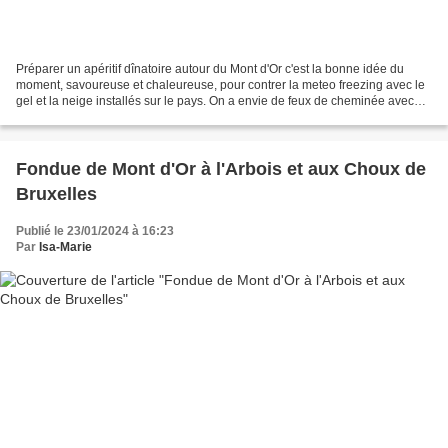
Préparer un apéritif dînatoire autour du Mont d'Or c'est la bonne idée du
moment, savoureuse et chaleureuse, pour contrer la meteo freezing avec le
gel et la neige installés sur le pays. On a envie de feux de cheminée avec
des marrons chauds sous la braise,...
Fondue de Mont d'Or à l'Arbois et aux Choux de
Bruxelles
Publié le 23/01/2024 à 16:23
Par
Isa-Marie