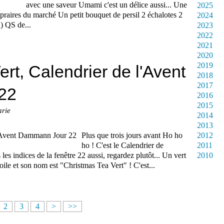
avec une saveur Umami c'est un délice aussi... Une
2025
 praires du marché Un petit bouquet de persil 2 échalotes 2
2024
a) QS de...
2023
2022
2021
2020
2019
rt, Calendrier de l'Avent
2018
2017
22
2016
2015
arie
2014
2013
Plus que trois jours avant Ho ho
2012
ho ! C'est le Calendrier de
2011
les indices de la fenêtre 22 aussi, regardez plutôt... Un vert
2010
oile et son nom est "Christmas Tea Vert" ! C'est...
2
3
4
>
>>