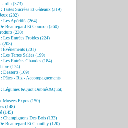
Jardin (373)
 : Tartes Sucrées Et Gâteaux (319)
Jeux (282)
 : Les Apéritifs (264)
 De Beauregard Et Courson (260)
roduits (230)
 : Les Entrées Froides (224)
s (208)
Et Événements (201)
 : Les Tartes Salées (199)
 : Les Entrées Chaudes (184)
Libre (174)
 : Desserts (169)
 : Pâtes - Riz - Accompagnements
s : Légumes &Quot;Oubliés&Quot;
x Musées Expos (150)
es (148)
é (145)
s : Champignons Des Bois (133)
De Beauregard Et Chantilly (120)