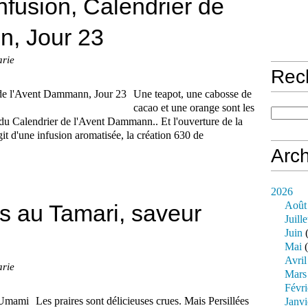
fusion, Calendrier de
n, Jour 23
arie
Rec
Une teapot, une cabosse de
cacao et une orange sont les
3 du Calendrier de l'Avent Dammann.. Et l'ouverture de la
agit d'une infusion aromatisée, la création 630 de
Arch
2026
Août
es au Tamari, saveur
Juille
Juin
(
Mai
(
Avril
arie
Mars
Févri
Les praires sont délicieuses crues. Mais Persillées
Janvi