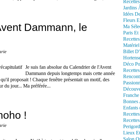
Recettes
Jardins 
Idées De
Fleurs E
'Avent Dammann, le
Ma Séle
Paris Et
Recettes
Matériel
Billet D
arie
Hortens
Déco Po
Je suis fan absolue du Calendrier de l'Avent
Recettes
Dammann depuis longtemps mais cette année
Rencont
s qu'il proposait ! Chaque fenêtre présentait un motif, des
Passionn
r du jour... Ma préférée...
Découve
Franche
Bonnes 
Enfants 
hoho !
Recettes
Recettes
arie
Perigord
Lieux Et
Salon Om