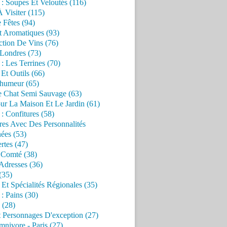
 : Soupes Et Veloutés (116)
À Visiter (115)
 Fêtes (94)
t Aromatiques (93)
ction De Vins (76)
 Londres (73)
 : Les Terrines (70)
 Et Outils (66)
'humeur (65)
e Chat Semi Sauvage (63)
ur La Maison Et Le Jardin (61)
 : Confitures (58)
res Avec Des Personnalités
ées (53)
rtes (47)
 Comté (38)
Adresses (36)
(35)
 Et Spécialités Régionales (35)
 : Pains (30)
 (28)
 Personnages D'exception (27)
nivore - Paris (27)