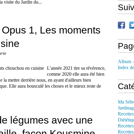
 visite du Jardin du...
Sui
1 Opus 1, Les moments
sine
Pag
arie
Album -
Index de
L'année 2021 tire sa révérence,
comme 2020 elle aura été bien
e la mettre derrière nous, en ayant d'ailleurs bien
Cat
que. Elle aura bousculé les choses et le mieux reste de
Ma Séle
Jardinag
Recettes
 de légumes avec une
Diététiq
Recettes
aille, façon Kousmine
Recettes