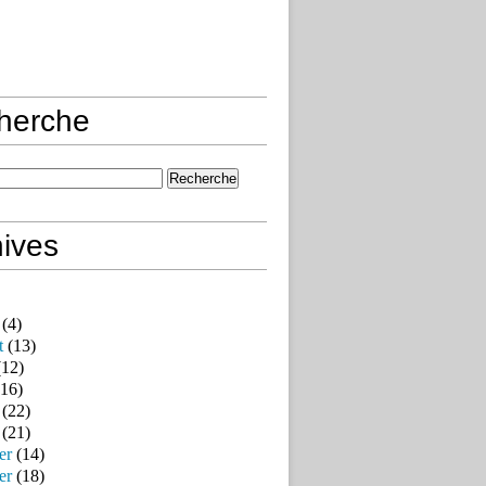
herche
ives
(4)
t
(13)
12)
16)
(22)
(21)
er
(14)
er
(18)