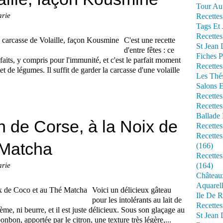
Tour Au 
arie
Recettes
Tags Et 
Recettes
C'est une recette
St Jean
d'entre fêtes : ce
Fiches P
nfaits, y compris pour l'immunité, et c'est le parfait moment
Recettes
 et de légumes. Il suffit de garder la carcasse d'une volaille
Les Thé
Salons 
Recettes
Recettes
Ballade 
n de Corse, à la Noix de
Recettes
Recettes
 Matcha
(166)
Recette
arie
(164)
Château
Aquarell
Voici un délicieux gâteau
Ile De R
pour les intolérants au lait de
Recette
me, ni beurre, et il est juste délicieux. Sous son glaçage au
St Jean 
bon, apportée par le citron, une texture très légère,...