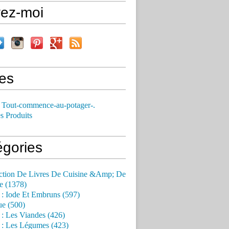
vez-moi
es
 Tout-commence-au-potager-.
s Produits
égories
ction De Livres De Cuisine &Amp; De
e (1378)
 : Iode Et Embruns (597)
ue (500)
 : Les Viandes (426)
 : Les Légumes (423)