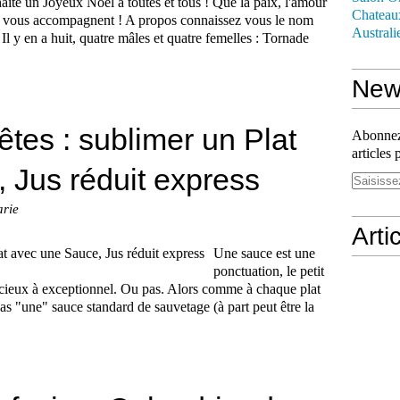
aite un Joyeux Noël à toutes et tous ! Que la paix, l'amour
Chateau
té vous accompagnent ! A propos connaissez vous le nom
Australi
l y en a huit, quatre mâles et quatre femelles : Tornade
News
êtes : sublimer un Plat
Abonnez-
articles 
 Jus réduit express
arie
Arti
Une sauce est une
ponctuation, le petit
licieux à exceptionnel. Ou pas. Alors comme à chaque plat
pas "une" sauce standard de sauvetage (à part peut être la