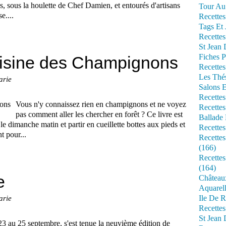
, sous la houlette de Chef Damien, et entourés d'artisans
Tour Au 
e....
Recettes
Tags Et 
Recettes
St Jean
Fiches P
Cuisine des Champignons
Recettes
Les Thé
arie
Salons 
Recettes
Vous n'y connaissez rien en champignons et ne voyez
Recettes
pas comment aller les chercher en forêt ? Ce livre est
Ballade 
e dimanche matin et partir en cueillette bottes aux pieds et
Recettes
t pour...
Recettes
(166)
Recette
(164)
e
Château
Aquarell
Ile De R
arie
Recette
St Jean 
3 au 25 septembre, s'est tenue la neuvième édition de