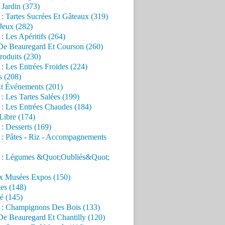
Jardin (373)
 : Tartes Sucrées Et Gâteaux (319)
Jeux (282)
 : Les Apéritifs (264)
 De Beauregard Et Courson (260)
roduits (230)
 : Les Entrées Froides (224)
s (208)
Et Événements (201)
 : Les Tartes Salées (199)
 : Les Entrées Chaudes (184)
Libre (174)
 : Desserts (169)
 : Pâtes - Riz - Accompagnements
s : Légumes &Quot;Oubliés&Quot;
x Musées Expos (150)
es (148)
é (145)
s : Champignons Des Bois (133)
De Beauregard Et Chantilly (120)