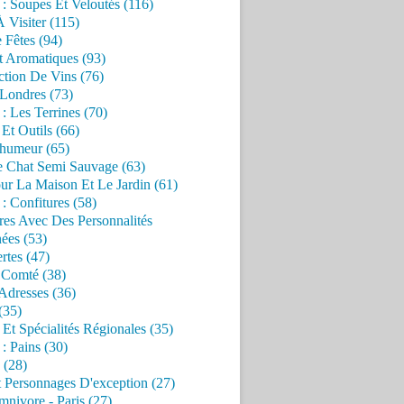
 : Soupes Et Veloutés (116)
À Visiter (115)
 Fêtes (94)
t Aromatiques (93)
ction De Vins (76)
 Londres (73)
 : Les Terrines (70)
 Et Outils (66)
'humeur (65)
e Chat Semi Sauvage (63)
ur La Maison Et Le Jardin (61)
 : Confitures (58)
res Avec Des Personnalités
ées (53)
rtes (47)
 Comté (38)
Adresses (36)
(35)
 Et Spécialités Régionales (35)
 : Pains (30)
 (28)
 Personnages D'exception (27)
nivore - Paris (27)