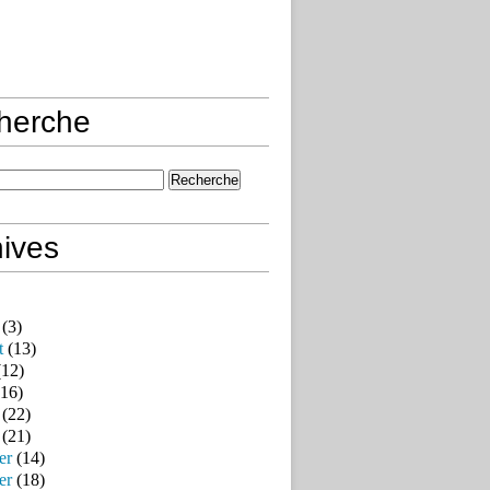
herche
ives
(3)
t
(13)
12)
16)
(22)
(21)
er
(14)
er
(18)