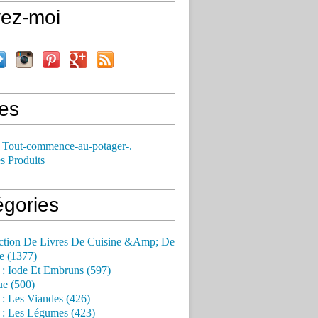
vez-moi
es
 Tout-commence-au-potager-.
s Produits
égories
ction De Livres De Cuisine &Amp; De
e (1377)
 : Iode Et Embruns (597)
ue (500)
 : Les Viandes (426)
 : Les Légumes (423)