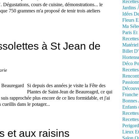
Recettes
. Dégustations, cours de cuisine, démonstrations... le
Jardins 
sque 750 grammes m'a proposé de tenir trois ateliers
Idées De
Fleurs E
Ma Séle
Paris Et
Recettes
ssolettes à St Jean de
Matériel
Billet D
Hortens
Déco Po
Recettes
arie
Rencont
Passionn
Si depuis des années je visite la Fête des
Découve
Plantes de Saint-Jean de Beaureagrd, ce qui
Franche
suis rapprochée plus encore de ce lieu formidable, et j'ai
Bonnes 
cueillis dans le potager...
Enfants 
Recettes
Recettes
Perigord
s et aux raisins
Lieux Et
Salon Om