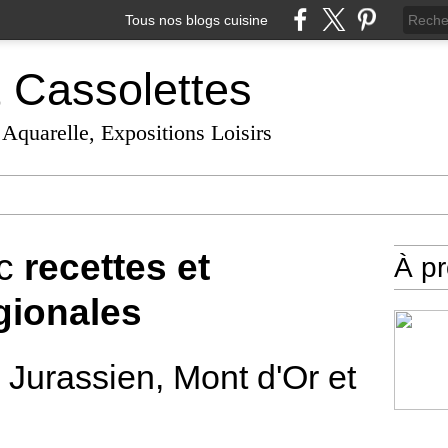
Tous nos blogs cuisine
t Cassolettes
 Aquarelle, Expositions Loisirs
ec
recettes et
À p
egionales
e Jurassien, Mont d'Or et