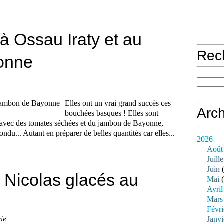
à Ossau Iraty et au
Rec
onne
Elles ont un vrai grand succès ces
Arch
bouchées basques ! Elles sont
es avec des tomates séchées et du jambon de Bayonne,
ondu... Autant en préparer de belles quantités car elles...
2026
Août
Juille
Juin
(
 Nicolas glacés au
Mai
(
Avril
Mars
Févri
ie
Janvi