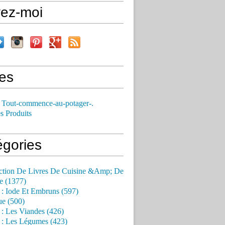
vez-moi
es
 Tout-commence-au-potager-.
s Produits
égories
ction De Livres De Cuisine &Amp; De
e (1377)
 : Iode Et Embruns (597)
ue (500)
 : Les Viandes (426)
 : Les Légumes (423)