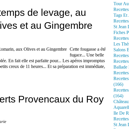
Tour Au 
temps de levage, au
Recettes
Tags Et 
Recettes
ives et au Gingembre
St Jean
Fiches P
Recettes
Les Thé
Cette fougasse a été
Salons 
fugace... Une belle
Recettes
e. En fait elle est parfaite pour... Les apéros impromptus
Recettes
etits creux de 11 heures... Et sa préparation est immédiate,
Ballade 
Recettes
Recettes
(166)
Recette
(164)
erts Provencaux du Roy
Château
Aquarell
Ile De R
Recette
arie
St Jean 