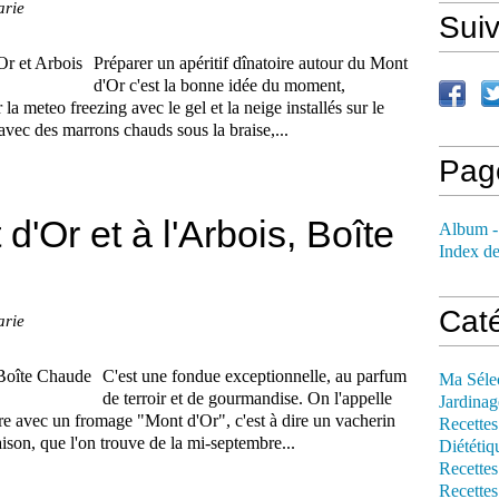
arie
Sui
Préparer un apéritif dînatoire autour du Mont
d'Or c'est la bonne idée du moment,
la meteo freezing avec le gel et la neige installés sur le
vec des marrons chauds sous la braise,...
Pag
'Or et à l'Arbois, Boîte
Album -
Index de
Cat
arie
C'est une fondue exceptionnelle, au parfum
Ma Séle
de terroir et de gourmandise. On l'appelle
Jardinag
are avec un fromage "Mont d'Or", c'est à dire un vacherin
Recettes
son, que l'on trouve de la mi-septembre...
Diététiq
Recettes
Recettes