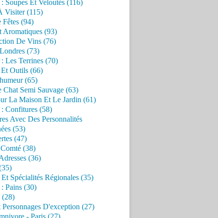
 : Soupes Et Veloutés (116)
À Visiter (115)
 Fêtes (94)
t Aromatiques (93)
ction De Vins (76)
 Londres (73)
 : Les Terrines (70)
 Et Outils (66)
'humeur (65)
e Chat Semi Sauvage (63)
ur La Maison Et Le Jardin (61)
 : Confitures (58)
res Avec Des Personnalités
ées (53)
rtes (47)
 Comté (38)
Adresses (36)
(35)
 Et Spécialités Régionales (35)
 : Pains (30)
 (28)
 Personnages D'exception (27)
nivore - Paris (27)