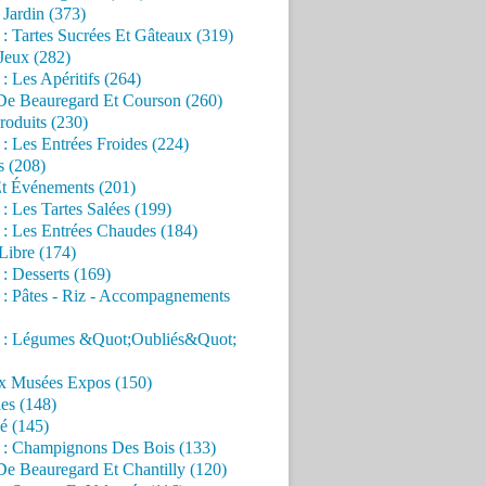
Jardin (373)
 : Tartes Sucrées Et Gâteaux (319)
Jeux (282)
 : Les Apéritifs (264)
 De Beauregard Et Courson (260)
roduits (230)
 : Les Entrées Froides (224)
s (208)
Et Événements (201)
 : Les Tartes Salées (199)
 : Les Entrées Chaudes (184)
Libre (174)
 : Desserts (169)
 : Pâtes - Riz - Accompagnements
s : Légumes &Quot;Oubliés&Quot;
x Musées Expos (150)
es (148)
é (145)
s : Champignons Des Bois (133)
De Beauregard Et Chantilly (120)