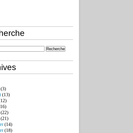
herche
ives
(3)
t
(13)
12)
16)
(22)
(21)
er
(14)
er
(18)