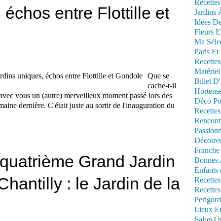
Recettes
échos entre Flottille et
Jardins 
Idées De
Fleurs E
Ma Séle
Paris Et
Recettes
Matériel
Que se
Billet D
cache-t-il
Hortens
age avec vous un (autre) merveilleux moment passé lors des
Déco Po
aine dernière. C'était juste au sortir de l'inauguration du
Recettes
Rencont
Passionn
Découve
Franche
 quatrième Grand Jardin
Bonnes 
Enfants 
antilly : le Jardin de la
Recettes
Recettes
Perigord
Lieux Et
Salon Om