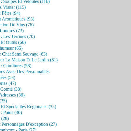
 : Soupes Et Veloutés (116)
À Visiter (115)
 Fêtes (94)
t Aromatiques (93)
ction De Vins (76)
 Londres (73)
 : Les Terrines (70)
 Et Outils (66)
'humeur (65)
e Chat Semi Sauvage (63)
ur La Maison Et Le Jardin (61)
 : Confitures (58)
res Avec Des Personnalités
ées (53)
rtes (47)
 Comté (38)
Adresses (36)
(35)
 Et Spécialités Régionales (35)
 : Pains (30)
 (28)
 Personnages D'exception (27)
nivore - Paris (27)