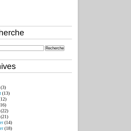
herche
ives
(3)
t
(13)
12)
16)
(22)
(21)
er
(14)
er
(18)