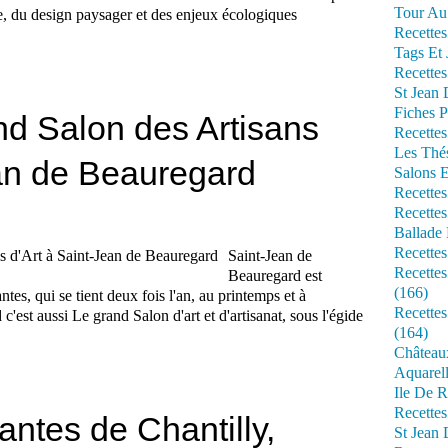
Tour Au 
re, du design paysager et des enjeux écologiques
Recettes
Tags Et 
Recettes
St Jean
Fiches P
and Salon des Artisans
Recettes
Les Thé
ean de Beauregard
Salons 
Recettes
Recettes
Ballade 
Recettes
Saint-Jean de
Recettes
Beauregard est
(166)
es, qui se tient deux fois l'an, au printemps et à
Recette
'est aussi Le grand Salon d'art et d'artisanat, sous l'égide
(164)
Château
Aquarell
Ile De R
Recette
ntes de Chantilly,
St Jean 