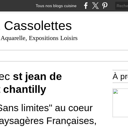
Tous nos blogs cuisine
t Cassolettes
 Aquarelle, Expositions Loisirs
vec
st jean de
À p
 chantilly
"Sans limites" au coeur
aysagères Françaises,