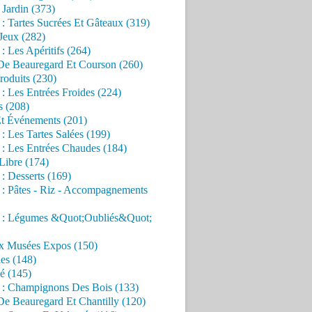
Jardin (373)
 : Tartes Sucrées Et Gâteaux (319)
Jeux (282)
 : Les Apéritifs (264)
 De Beauregard Et Courson (260)
roduits (230)
 : Les Entrées Froides (224)
s (208)
Et Événements (201)
 : Les Tartes Salées (199)
 : Les Entrées Chaudes (184)
Libre (174)
 : Desserts (169)
 : Pâtes - Riz - Accompagnements
s : Légumes &Quot;Oubliés&Quot;
x Musées Expos (150)
es (148)
é (145)
s : Champignons Des Bois (133)
De Beauregard Et Chantilly (120)