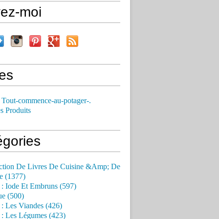
vez-moi
es
 Tout-commence-au-potager-.
s Produits
égories
ction De Livres De Cuisine &Amp; De
e (1377)
 : Iode Et Embruns (597)
ue (500)
 : Les Viandes (426)
 : Les Légumes (423)