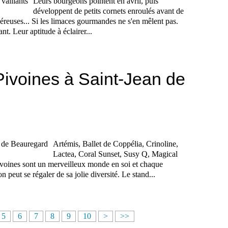
Leurs bourgeons pointent en avril, puis
développent de petits cornets enroulés avant de
néreuses... Si les limaces gourmandes ne s'en mêlent pas.
t. Leur aptitude à éclairer...
Pivoines à Saint-Jean de
Artémis, Ballet de Coppélia, Crinoline,
Lactea, Coral Sunset, Susy Q, Magical
voines sont un merveilleux monde en soi et chaque
peut se régaler de sa jolie diversité. Le stand...
5
6
7
8
9
10
>
>>