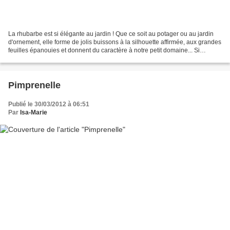
La rhubarbe est si élégante au jardin ! Que ce soit au potager ou au jardin
d'ornement, elle forme de jolis buissons à la silhouette affirmée, aux grandes
feuilles épanouies et donnent du caractère à notre petit domaine... Si
autrefois la rhubarbe était...
Pimprenelle
Publié le 30/03/2012 à 06:51
Par
Isa-Marie