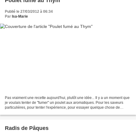
Poulet fumé au Thym
Publié le 27/03/2012 à 06:34
Par
Isa-Marie
Pas vraiment une recette aujourd'hui, plutôt une idée... Il y a un moment que
je voulais tenter de "fumer" un poulet aux aromatiques. Pour les saveurs
particulières, pour tenter l'expérience, pour essayer quelque chose de
nouveau. Cela n'a rien à voir...
Radis de Pâques