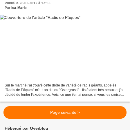
Publié le 26/03/2012 à 12:53
Par
Isa-Marie
Sur le marché j'ai trouvé cette drôle de variété de radis géants, appelés
"Radis de Pâques" m'a-t-on dit, ou "Ostergruss"... Ils étaient très beaux et j'ai
décidé de tenter l'expérience. Voici ce que j'en ai pensé, si vous les croisez à
votre tour sur...
Page suivante >
Hébergé par Overblog