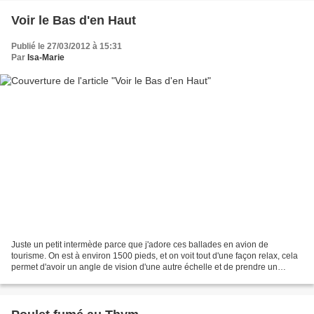
Voir le Bas d'en Haut
Publié le 27/03/2012 à 15:31
Par
Isa-Marie
Juste un petit intermède parce que j'adore ces ballades en avion de
tourisme. On est à environ 1500 pieds, et on voit tout d'une façon relax, cela
permet d'avoir un angle de vision d'une autre échelle et de prendre un
chouette bol de soleil... Alors je...