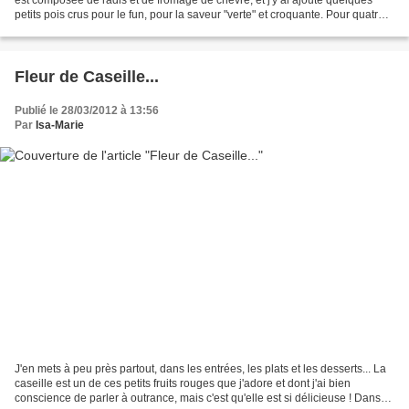
petits pois crus pour le fun, pour la saveur "verte" et croquante. Pour quatre il
faut : Une petite...
Fleur de Caseille...
Publié le 28/03/2012 à 13:56
Par
Isa-Marie
J'en mets à peu près partout, dans les entrées, les plats et les desserts... La
caseille est un de ces petits fruits rouges que j'adore et dont j'ai bien
conscience de parler à outrance, mais c'est qu'elle est si délicieuse ! Dans