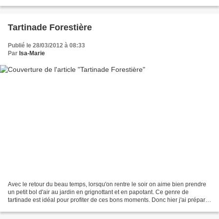
l'échelle de mes préférences...
Tartinade Forestière
Publié le 28/03/2012 à 08:33
Par
Isa-Marie
Avec le retour du beau temps, lorsqu'on rentre le soir on aime bien prendre
un petit bol d'air au jardin en grignottant et en papotant. Ce genre de
tartinade est idéal pour profiter de ces bons moments. Donc hier j'ai préparé
une Tartinade "terrienne"...