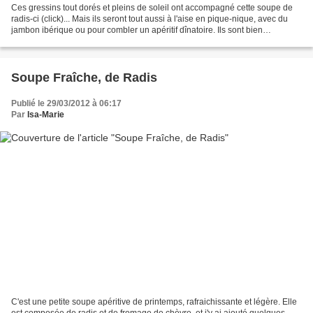
Ces gressins tout dorés et pleins de soleil ont accompagné cette soupe de
radis-ci (click)... Mais ils seront tout aussi à l'aise en pique-nique, avec du
jambon ibérique ou pour combler un apéritif dînatoire. Ils sont bien
croustillants grâce au son d'avoine...
Soupe Fraîche, de Radis
Publié le 29/03/2012 à 06:17
Par
Isa-Marie
C'est une petite soupe apéritive de printemps, rafraichissante et légère. Elle
est composée de radis et de fromage de chèvre, et j'y ai ajouté quelques