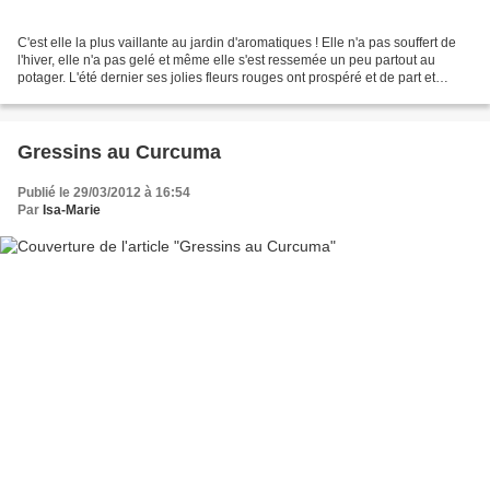
C'est elle la plus vaillante au jardin d'aromatiques ! Elle n'a pas souffert de
l'hiver, elle n'a pas gelé et même elle s'est ressemée un peu partout au
potager. L'été dernier ses jolies fleurs rouges ont prospéré et de part et
d'autre du plan mère pointent...
Gressins au Curcuma
Publié le 29/03/2012 à 16:54
Par
Isa-Marie