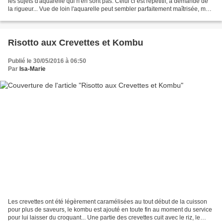
les sujets d'aquarelle qui n'en sont pas. Celui ci est répétitif, a demandé de
la rigueur... Vue de loin l'aquarelle peut sembler parfaitement maîtrisée, mais
en zoomant un...
Risotto aux Crevettes et Kombu
Publié le 30/05/2016 à 06:50
Par
Isa-Marie
Les crevettes ont été légèrement caramélisées au tout début de la cuisson
pour plus de saveurs, le kombu est ajouté en toute fin au moment du service
pour lui laisser du croquant... Une partie des crevettes cuit avec le riz, le