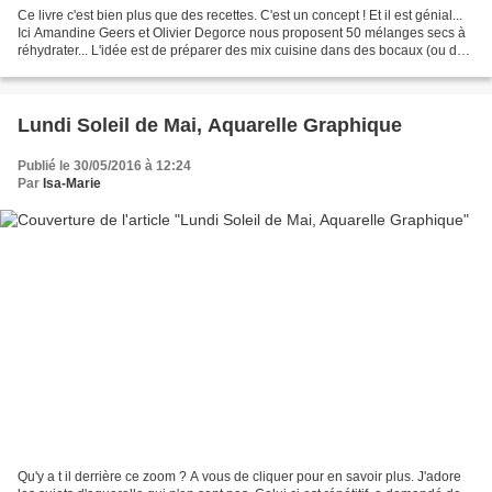
Ce livre c'est bien plus que des recettes. C'est un concept ! Et il est génial...
Ici Amandine Geers et Olivier Degorce nous proposent 50 mélanges secs à
réhydrater... L'idée est de préparer des mix cuisine dans des bocaux (ou des
sachets) prêts à cuire....
Lundi Soleil de Mai, Aquarelle Graphique
Publié le 30/05/2016 à 12:24
Par
Isa-Marie
Qu'y a t il derrière ce zoom ? A vous de cliquer pour en savoir plus. J'adore