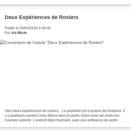
reste est rajouté en fin...
Deux Expériences de Rosiers
Publié le 29/05/2016 à 09:40
Par
Isa-Marie
Voici deux expériences de rosiers... La première est à propos de boutures. Il
y a quelques années nous étions dans le jardin d'une amie qui avait une
roseraie sublime. L'endroit était charmant, avec une ambiance de jardin
anglais, c'est à dire un côté...