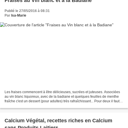
Fraises au Vin blanc et à la Badiane
Publié le 27/05/2016 à 08:31
Par
Isa-Marie
Les fraises commencent à être délicieuses, sucrées et juteuses. Associées
au vin blanc liquoreux, avec de la badiane et quelques feuilles de menthe
fraîche c'est un dessert (pour adultes) très rafraîchissant... Pour deux il faut :
Deux verres de vin blanc...
Calcium Végétal, recettes riches en Calcium
sans Produits Laitiers