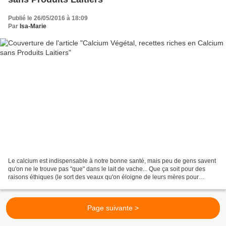
Publié le 26/05/2016 à 18:09
Par
Isa-Marie
Le calcium est indispensable à notre bonne santé, mais peu de gens savent
qu'on ne le trouve pas "que" dans le lait de vache... Que ça soit pour des
raisons éthiques (le sort des veaux qu'on éloigne de leurs mères pour
récupérer leur lait, les vaches...
Page suivante >