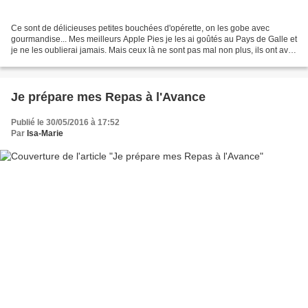
Ce sont de délicieuses petites bouchées d'opérette, on les gobe avec
gourmandise... Mes meilleurs Apple Pies je les ai goûtés au Pays de Galle et
je ne les oublierai jamais. Mais ceux là ne sont pas mal non plus, ils ont avec
leur petite dose de Calvados...
Je prépare mes Repas à l'Avance
Publié le 30/05/2016 à 17:52
Par
Isa-Marie