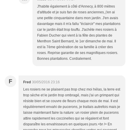
J'habite également à côté d'Annecy, à 800 mètres
d'altitude et je suis fan de roses anciennes, j'en ai
une petite cinquantaine dans mon jardin. J'en avais
davantage mais il m'a fallu "éclaircir" mes plantations
car le jardin était trop touffu. J'achète mes rosiers à
Fabien Ducher qui vient à la fête des plantes de
Menthon Saint Bernard, le 1er dimanche de mai. Il
est la 7ème génération de sa famille à créer des
roses. Reprise garantie de ses magnifiques rosiers.
Bonnes plantations. Cordialement.
F
Fred
30/05/2016 23:16
Les rosiers ne se plaisent pas trop chez moi hélas, la terre est
trop sèche et le jardin trop ombragé, mais j'ai un grimpant qui
résiste bien et se couvre de fleurs chaque mois de mai. Il est
régulièrement envahi de pucerons, je traitais autrefois mais je
laisse maintenant faire la nature: un rosier plein de pucerons
attire rapidement les coccinelles qui se régalent et font
disparaître les envahisseurs en quelques jours.<br /> En