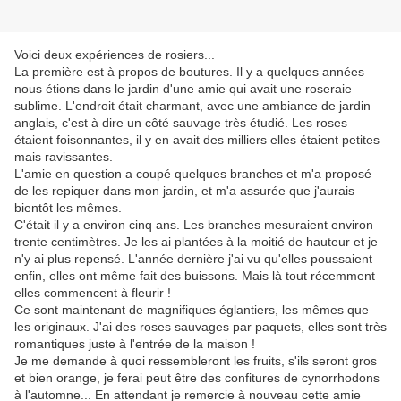
Voici deux expériences de rosiers...
La première est à propos de boutures. Il y a quelques années
nous étions dans le jardin d'une amie qui avait une roseraie
sublime. L'endroit était charmant, avec une ambiance de jardin
anglais, c'est à dire un côté sauvage très étudié. Les roses
étaient foisonnantes, il y en avait des milliers elles étaient petites
mais ravissantes.
L'amie en question a coupé quelques branches et m'a proposé
de les repiquer dans mon jardin, et m'a assurée que j'aurais
bientôt les mêmes.
C'était il y a environ cinq ans. Les branches mesuraient environ
trente centimètres. Je les ai plantées à la moitié de hauteur et je
n'y ai plus repensé. L'année dernière j'ai vu qu'elles poussaient
enfin, elles ont même fait des buissons. Mais là tout récemment
elles commencent à fleurir !
Ce sont maintenant de magnifiques églantiers, les mêmes que
les originaux. J'ai des roses sauvages par paquets, elles sont très
romantiques juste à l'entrée de la maison !
Je me demande à quoi ressembleront les fruits, s'ils seront gros
et bien orange, je ferai peut être des confitures de cynorrhodons
à l'automne... En attendant je remercie à nouveau cette amie