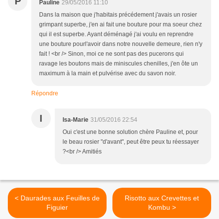
P
Pauline
29/05/2016 11:10
Dans la maison que j'habitais précédement j'avais un rosier
grimpant superbe, j'en ai fait une bouture pour ma soeur chez
qui il est superbe. Ayant déménagé j'ai voulu en reprendre
une bouture pourl'avoir dans notre nouvelle demeure, rien n'y
fait ! <br /> Sinon, moi ce ne sont pas des pucerons qui
ravage les boutons mais de miniscules chenilles, j'en ôte un
maximum à la main et pulvérise avec du savon noir.
Répondre
I
Isa-Marie
31/05/2016 22:54
Oui c'est une bonne solution chère Pauline et, pour
le beau rosier "d'avant", peut être peux tu réessayer
?<br /> Amitiés
< Daurades aux Feuilles de
Risotto aux Crevettes et
Figuier
Kombu >