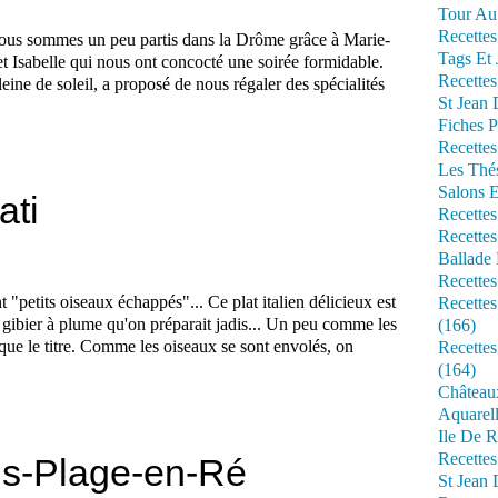
Tour Au 
Recettes
ous sommes un peu partis dans la Drôme grâce à Marie-
Tags Et 
t Isabelle qui nous ont concocté une soirée formidable.
Recettes
leine de soleil, a proposé de nous régaler des spécialités
St Jean
Fiches P
Recettes
Les Thé
Salons 
ati
Recettes
Recettes
Ballade 
Recettes
t "petits oiseaux échappés"... Ce plat italien délicieux est
Recettes
u gibier à plume qu'on préparait jadis... Un peu comme les
(166)
 que le titre. Comme les oiseaux se sont envolés, on
Recette
(164)
Château
Aquarell
Ile De R
Recette
is-Plage-en-Ré
St Jean 