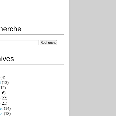
herche
ives
(4)
t
(13)
12)
16)
(22)
(21)
er
(14)
er
(18)