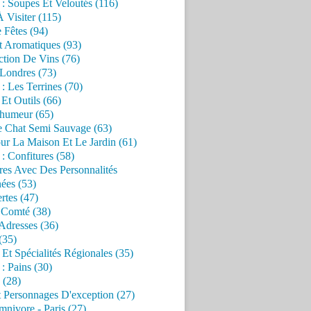
 : Soupes Et Veloutés (116)
À Visiter (115)
 Fêtes (94)
t Aromatiques (93)
ction De Vins (76)
 Londres (73)
 : Les Terrines (70)
 Et Outils (66)
'humeur (65)
e Chat Semi Sauvage (63)
ur La Maison Et Le Jardin (61)
 : Confitures (58)
res Avec Des Personnalités
ées (53)
rtes (47)
 Comté (38)
Adresses (36)
(35)
 Et Spécialités Régionales (35)
 : Pains (30)
 (28)
 Personnages D'exception (27)
nivore - Paris (27)