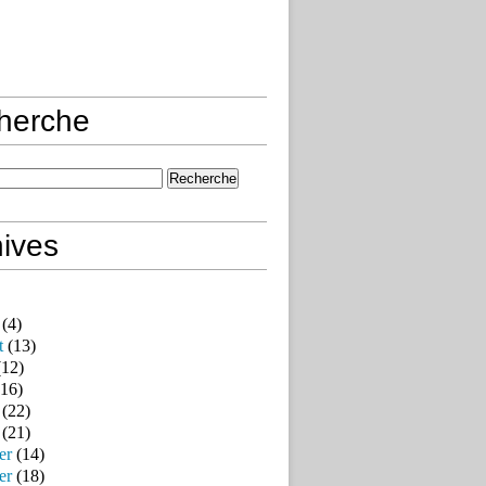
herche
ives
(4)
t
(13)
12)
16)
(22)
(21)
er
(14)
er
(18)