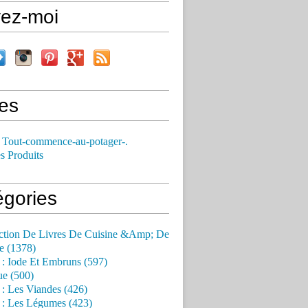
vez-moi
es
 Tout-commence-au-potager-.
s Produits
égories
ction De Livres De Cuisine &Amp; De
e (1378)
 : Iode Et Embruns (597)
ue (500)
 : Les Viandes (426)
 : Les Légumes (423)