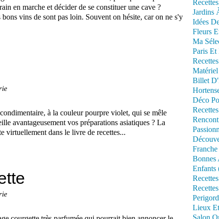
Recettes
train en marche et décider de se constituer une cave ?
Jardins 
 bons vins de sont pas loin. Souvent on hésite, car on ne s'y
Idées De
Fleurs E
Ma Séle
Paris Et
Recettes
Matériel
Billet D
rie
Hortens
Déco Po
Recettes
condimentaire, à la couleur pourpre violet, qui se mêle
Rencont
ille avantageusement vos préparations asiatiques ? La
Passionn
te virtuellement dans le livre de recettes...
Découve
Franche
Bonnes 
Enfants 
ette
Recettes
Recettes
rie
Perigord
Lieux Et
Salon Om
ge courgette très parfumée qui pourrait bien annoncer le