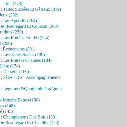
Jardin (373)
 : Tartes Sucrées Et Gâteaux (319)
Jeux (282)
 : Les Apéritifs (264)
 De Beauregard Et Courson (260)
roduits (230)
 : Les Entrées Froides (224)
s (208)
Et Événements (201)
 : Les Tartes Salées (199)
 : Les Entrées Chaudes (184)
Libre (174)
 : Desserts (169)
 : Pâtes - Riz - Accompagnements
s : Légumes &Quot;Oubliés&Quot;
x Musées Expos (150)
es (148)
é (145)
s : Champignons Des Bois (133)
De Beauregard Et Chantilly (120)