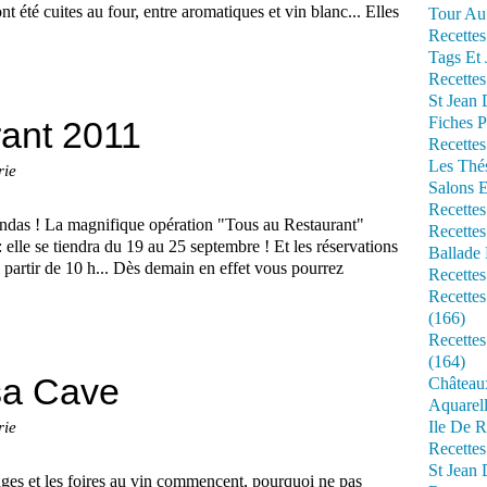
t été cuites au four, entre aromatiques et vin blanc... Elles
Tour Au 
Recettes
Tags Et 
Recettes
St Jean
Fiches P
ant 2011
Recettes
Les Thé
rie
Salons 
Recettes
ndas ! La magnifique opération "Tous au Restaurant"
Recettes
 elle se tiendra du 19 au 25 septembre ! Et les réservations
Ballade 
artir de 10 h... Dès demain en effet vous pourrez
Recettes
Recettes
(166)
Recette
(164)
sa Cave
Château
Aquarell
Ile De R
rie
Recette
St Jean 
es et les foires au vin commencent, pourquoi ne pas