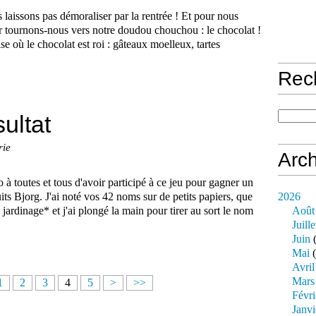
 laissons pas démoraliser par la rentrée ! Et pour nous
r tournons-nous vers notre doudou chouchou : le chocolat !
e où le chocolat est roi : gâteaux moelleux, tartes
Rec
sultat
rie
Arch
 à toutes et tous d'avoir participé à ce jeu pour gagner un
its Bjorg. J'ai noté vos 42 noms sur de petits papiers, que
2026
jardinage* et j'ai plongé la main pour tirer au sort le nom
Août
Juille
Juin
(
Mai
(
Avril
Mars
1
2
3
4
5
>
>>
Févri
Janvi