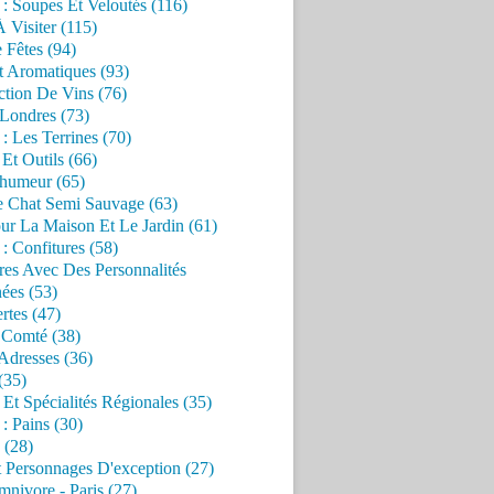
 : Soupes Et Veloutés (116)
À Visiter (115)
 Fêtes (94)
t Aromatiques (93)
ction De Vins (76)
 Londres (73)
 : Les Terrines (70)
 Et Outils (66)
'humeur (65)
e Chat Semi Sauvage (63)
ur La Maison Et Le Jardin (61)
 : Confitures (58)
res Avec Des Personnalités
ées (53)
rtes (47)
 Comté (38)
Adresses (36)
(35)
 Et Spécialités Régionales (35)
 : Pains (30)
 (28)
 Personnages D'exception (27)
nivore - Paris (27)