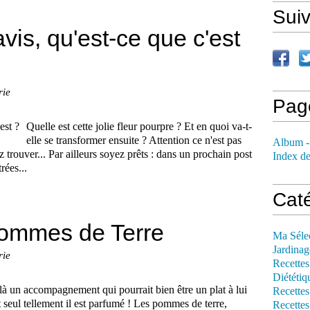
Sui
avis, qu'est-ce que c'est
rie
Pag
Quelle est cette jolie fleur pourpre ? Et en quoi va-t-
elle se transformer ensuite ? Attention ce n'est pas
Album -
trouver... Par ailleurs soyez prêts : dans un prochain post
Index de
rées...
Cat
Pommes de Terre
Ma Séle
Jardinag
rie
Recettes
Diététiq
là un accompagnement qui pourrait bien être un plat à lui
Recettes
t seul tellement il est parfumé ! Les pommes de terre,
Recettes