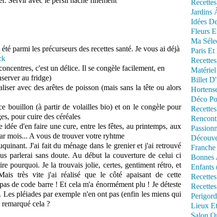
rer. Servir avec le persil haché finement
Recettes
Jardins 
Idées De
Fleurs E
Ma Séle
té parmi les précurseurs des recettes santé. Je vous ai déjà
Paris Et
ck
Recettes
concentres, c'est un délice. Il se congèle facilement, en
Matériel
nserver au fridge)
Billet D
iser avec des arêtes de poisson (mais sans la tête ou alors
Hortens
Déco Po
e bouillon (à partir de volailles bio) et on le congèle pour
Recettes
ages, pour cuire des céréales
Rencont
e idée d'en faire une cure, entre les fêtes, au printemps, aux
Passionn
ar mois... A vous de trouver votre ryhtme
Découve
uquinant. J'ai fait du ménage dans le grenier et j'ai retrouvé
Franche
ous parlerai sans doute. Au début la couverture de celui ci
Bonnes 
ire pourquoi. Je la trouvais jolie, certes, gentiment rétro, et
Enfants 
 Mais très vite j'ai réalisé que le côté apaisant de cette
Recettes
it pas de code barre ! Et cela m'a énormément plu ! Je déteste
Recettes
.. Les pléiades par exemple n'en ont pas (enfin les miens qui
Perigord
à remarqué cela ?
Lieux Et
Salon Om