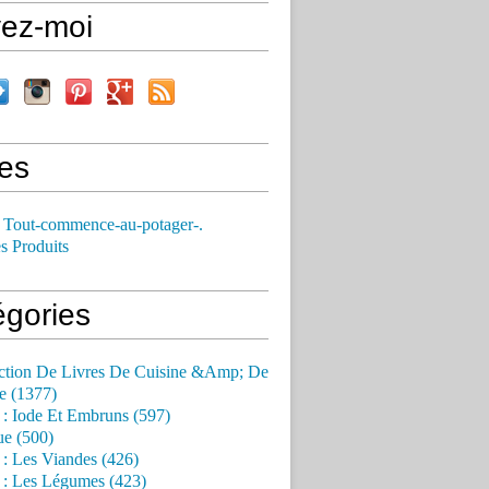
vez-moi
es
 Tout-commence-au-potager-.
s Produits
égories
ction De Livres De Cuisine &Amp; De
e (1377)
 : Iode Et Embruns (597)
ue (500)
 : Les Viandes (426)
 : Les Légumes (423)