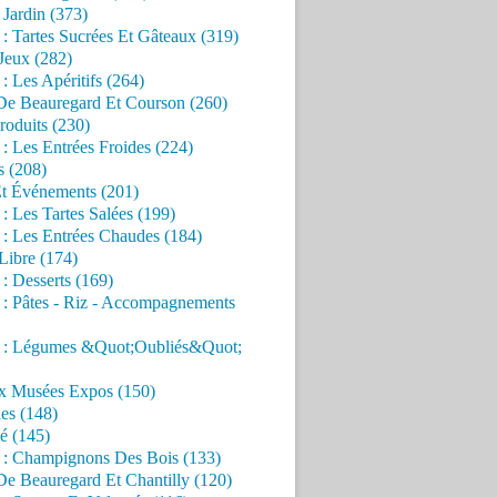
Jardin (373)
 : Tartes Sucrées Et Gâteaux (319)
Jeux (282)
 : Les Apéritifs (264)
 De Beauregard Et Courson (260)
roduits (230)
 : Les Entrées Froides (224)
s (208)
Et Événements (201)
 : Les Tartes Salées (199)
 : Les Entrées Chaudes (184)
Libre (174)
 : Desserts (169)
 : Pâtes - Riz - Accompagnements
s : Légumes &Quot;Oubliés&Quot;
x Musées Expos (150)
es (148)
é (145)
s : Champignons Des Bois (133)
De Beauregard Et Chantilly (120)