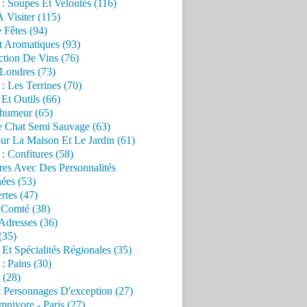
 : Soupes Et Veloutés (116)
À Visiter (115)
 Fêtes (94)
t Aromatiques (93)
ction De Vins (76)
 Londres (73)
 : Les Terrines (70)
 Et Outils (66)
'humeur (65)
e Chat Semi Sauvage (63)
ur La Maison Et Le Jardin (61)
 : Confitures (58)
res Avec Des Personnalités
ées (53)
rtes (47)
 Comté (38)
Adresses (36)
(35)
 Et Spécialités Régionales (35)
 : Pains (30)
 (28)
 Personnages D'exception (27)
nivore - Paris (27)