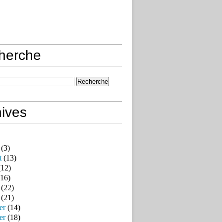
herche
ives
(3)
t
(13)
12)
16)
(22)
(21)
er
(14)
er
(18)