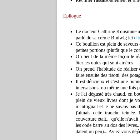
Rectifier l'assaisonnement et filt
Epilogue
Le docteur Cathrine Kousmine a é
parlé de sa crème Budwig ici
cli
Ce bouillon est plein de saveurs 
petites portions (plutôt que le co
On peut de la même façon le réal
ôter les ouies qui sont amères
On prend l'habitude de réaliser c
faire ensuite des risotti, des pot
Il est délicieux et c'est une bonn
intersaisons, ou même une fois p
Je l'ai dégusté très chaud, en bo
plein de vieux livres dont je v
m'intriguait et je ne savais pas d
j'aimais cette tranche teintée.
couverture était... qu'elle n'ava
les code barre au dos des livres.
datent un peu)... Aviez vous déj