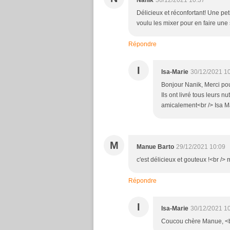
Nanik
30/12/2021 10:37
Délicieux et réconfortant! Une pet
voulu les mixer pour en faire une
Répondre
I
Isa-Marie
30/12/2021 1
Bonjour Nanik, Merci pou
Ils ont livré tous leurs 
amicalement<br /> Isa M
M
Manue Barto
29/12/2021 10:09
c'est délicieux et gouteux !<br />
Répondre
I
Isa-Marie
30/12/2021 1
Coucou chère Manue, <br 