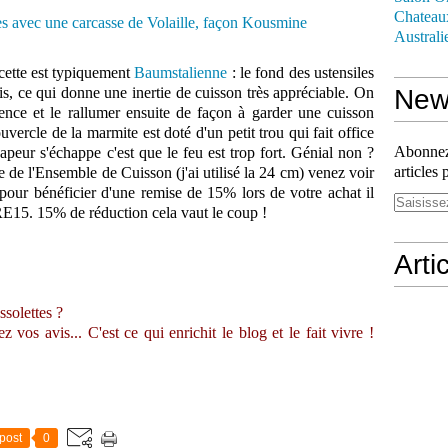
Chateau
Australi
ecette est typiquement
Baumstalienne
: le fond des ustensiles
ais, ce qui donne une inertie de cuisson très appréciable. On
News
tence et le rallumer ensuite de façon à garder une cuisson
uvercle de la marmite est doté d'un petit trou qui fait office
Abonnez-
vapeur s'échappe c'est que le feu est trop fort. Génial non ?
articles 
te de l'Ensemble de Cuisson (j'ai utilisé la 24 cm) venez voir
pour bénéficier d'une remise de 15% lors de votre achat il
RE15. 15% de réduction cela vaut le coup !
Arti
ssolettes ?
vos avis... C'est ce qui enrichit le blog et le fait vivre !
post
0