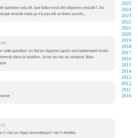
2025
ite question cela dit, que faites-vous des légumes ensuite? J'ai
2024
 soupe ensuite mais ça n'a pas été un franc succès...
2023
2022
2021
2020
2019
0:40
2018
r cette question. en fait les légumes après sont totalement rincés.
2017
nutriments dans le bouillon. Je les au mis au compost. Bien
2016
arie
2015
2014
2013
2012
2011
2010
 manue
0:41
/> Oui un régal reconstituant ! <br /> Amitiés