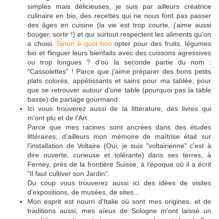
simples mais délicieuses, je suis par ailleurs créatrice
culinaire en bio, des recettes qui ne nous font pas passer
des âges en cuisine (la vie est trop courte, j'aime aussi
bouger, sortir !) et qui surtout respectent les aliments qu'on
a choisi.
Sinon à quoi bon
opter pour des fruits, légumes
bio et flinguer leurs bienfaits avec des cuissons agressives
ou trop longues ? d'où la seconde partie du nom :
"Cassolettes" ! Parce que j'aime préparer des bons petits
plats colorés, appétissants et sains pour ma tablée, pour
que se retrouver autour d'une table (pourquoi pas la table
basse) de partage gourmand
Ici vous trouverez aussi de la littérature, des livres qui
m'ont plu et de l'Art.
Parce que mes racines sont ancrées dans des études
littéraires, d'ailleurs mon mémoire de maîtrise était sur
l'installation de Voltaire (Oui, je suis "voltairienne" c'est à
dire ouverte, curieuse et tolérante) dans ses terres, à
Ferney, près de la frontière Suisse, à l'époque où il a écrit
"Il faut cultiver son Jardin".
Du coup vous trouverez aussi ici des idées de visites
d'expositions, de musées, de sites...
Mon esprit est nourri d'Italie où sont mes origines, et de
traditions aussi, mes aïeux de Sologne m'ont laissé un