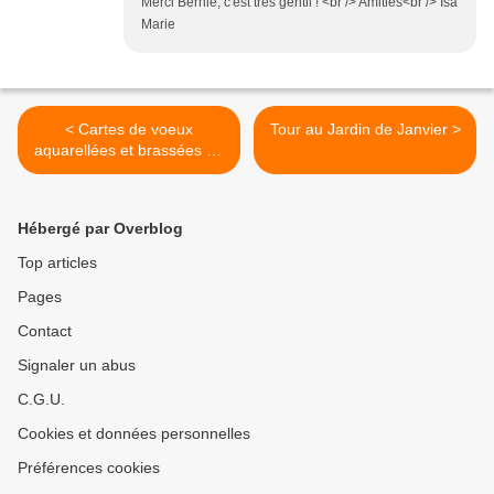
Merci Bernie, c'est très gentil ! <br /> Amitiés<br /> Isa
Marie
< Cartes de voeux
Tour au Jardin de Janvier >
aquarellées et brassées de
Fleurs pour le début
d'Année, avec Créacoupe !
Hébergé par Overblog
Top articles
Pages
Contact
Signaler un abus
C.G.U.
Cookies et données personnelles
Préférences cookies