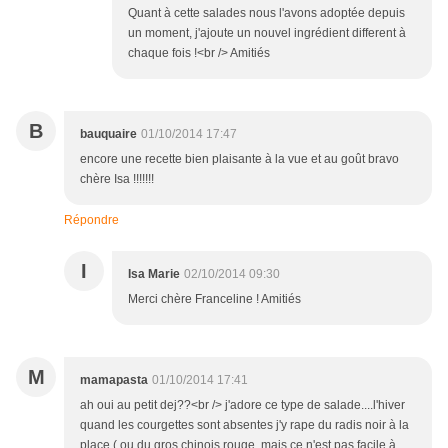
Quant à cette salades nous l'avons adoptée depuis
un moment, j'ajoute un nouvel ingrédient different à
chaque fois !<br /> Amitiés
B
bauquaire
01/10/2014 17:47
encore une recette bien plaisante à la vue et au goût bravo
chère Isa !!!!!!!
Répondre
I
Isa Marie
02/10/2014 09:30
Merci chère Franceline ! Amitiés
M
mamapasta
01/10/2014 17:41
ah oui au petit dej??<br /> j'adore ce type de salade....l'hiver
quand les courgettes sont absentes j'y rape du radis noir à la
place ( ou du gros chinois rouge, mais ce n'est pas facile à