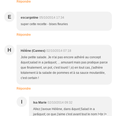
Répondre
E
escargotine
05/10/2014 17:34
super cette recette - bises fleuries
Répondre
H
Hélène (Cannes)
02/10/2014 07:18
Jolie petite salade. Je n'ai pas encore adhéré au concept
&quot;salad in a jar&quot; ... amusant mais pas pratique parce
que finalement, un pot, c'est lourd ! ;o) en tout cas, j'adhère
totalement à ta salade de pommes et à sa sauce moutardée,
c'est certain !
Répondre
I
Isa Marie
02/10/2014 09:32
Allez j'avoue Hélène, dans &quot;Salad in a
jar&quot; ce que j'aime c'est avant tout le nom !<br />