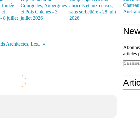
Chateau
arfumée
Courgettes, Aubergines
abricots et aux cerises,
Australi
 et
et Pois Chiches - 3
sans sorbetière - 28 juin
 8 juillet
juillet 2026
2026
News
ds Architectes, Les... »
Abonnez-
articles 
Arti