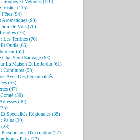
 : Soupes Et Veloutés (116)
À Visiter (115)
 Fêtes (94)
t Aromatiques (93)
ction De Vins (76)
 Londres (73)
 : Les Terrines (70)
 Et Outils (66)
'humeur (65)
e Chat Semi Sauvage (63)
ur La Maison Et Le Jardin (61)
 : Confitures (58)
res Avec Des Personnalités
ées (53)
rtes (47)
 Comté (38)
Adresses (36)
(35)
 Et Spécialités Régionales (35)
 : Pains (30)
 (28)
 Personnages D'exception (27)
nivore - Paris (27)