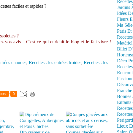
Recettes
ettes faciles et rapides ?
Jardins 
Idées De
Fleurs E
Ma Séle
Paris Et
ssolettes ?
Recettes
vos avis... C'est ce qui enrichit le blog et le fait vivre !
Matériel
Billet D
Hortens
Déco Po
entrées chaudes
,
Recettes : les entrées froides
,
Recettes : les
Recettes
Rencont
Passionn
Découve
Franche
post
0
Bonnes 
Enfants 
Recettes
Recettes
Perigord
Lieux Et
Salon Om
Dip crémeux de
Coupes glacées aux