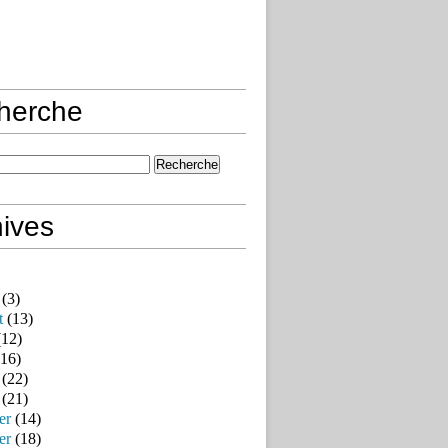
herche
ives
(3)
t
(13)
12)
16)
(22)
(21)
er
(14)
er
(18)