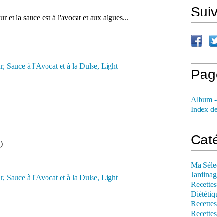
Sui
r et la sauce est à l'avocat et aux algues...
Pag
Album -
Index de
Cat
)
Ma Séle
Jardinag
Recettes
Diététiq
Recettes
Recettes