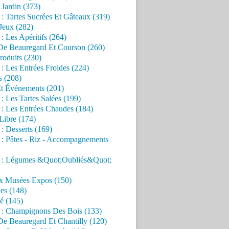
Jardin (373)
 : Tartes Sucrées Et Gâteaux (319)
Jeux (282)
 : Les Apéritifs (264)
 De Beauregard Et Courson (260)
roduits (230)
 : Les Entrées Froides (224)
s (208)
Et Événements (201)
 : Les Tartes Salées (199)
 : Les Entrées Chaudes (184)
Libre (174)
 : Desserts (169)
 : Pâtes - Riz - Accompagnements
s : Légumes &Quot;Oubliés&Quot;
x Musées Expos (150)
es (148)
é (145)
s : Champignons Des Bois (133)
De Beauregard Et Chantilly (120)