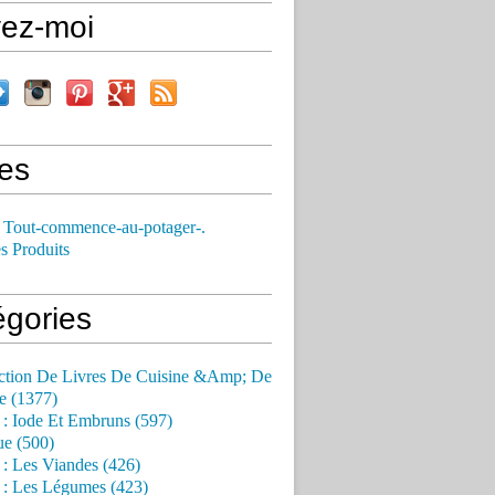
vez-moi
es
 Tout-commence-au-potager-.
s Produits
égories
ction De Livres De Cuisine &Amp; De
e (1377)
 : Iode Et Embruns (597)
ue (500)
 : Les Viandes (426)
 : Les Légumes (423)