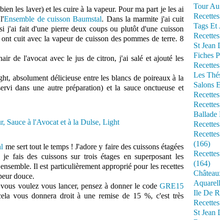
Tour Au 
bien les laver) et les cuire à la vapeur. Pour ma part je les ai
Recettes
l'
Ensemble de cuisson Baumstal
. Dans la marmite j'ai cuit
Tags Et 
i j'ai fait d'une pierre deux coups ou plutôt d'une cuisson
Recettes
 ont cuit avec la vapeur de cuisson des pommes de terre. 8
St Jean
Fiches P
ir de l'avocat avec le jus de citron, j'ai salé et ajouté les
Recettes
Les Thé
light, absolument délicieuse entre les blancs de poireaux à la
Salons 
 servi dans une autre préparation) et la sauce onctueuse et
Recettes
Recettes
Ballade 
Recettes
Recettes
(166)
l
me sert tout le temps ! J'adore y faire des cuissons étagées
Recette
 je fais des cuissons sur trois étages en superposant les
(164)
ensemble. Il est particulièrement approprié pour les recettes
Château
apeur douce.
Aquarell
si vous voulez vous lancer, pensez à donner le code
GRE15
Ile De R
ela vous donnera droit à une remise de 15 %, c'est très
Recette
St Jean 