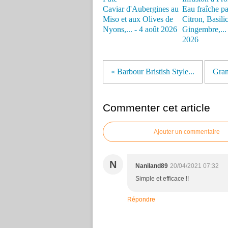
Caviar d'Aubergines au
Eau fraîche p
Miso et aux Olives de
Citron, Basilic
Nyons,... - 4 août 2026
Gingembre,... -
2026
« Barbour Bristish Style...
Gran
Commenter cet article
Ajouter un commentaire
N
Naniland89
20/04/2021 07:32
Simple et efficace !!
Répondre