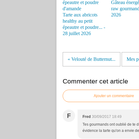
Gâteau énergé
raw gourmand
Tarte aux abricots
2026
healthy au petit
épeautre et poudre... -
28 juillet 2026
« Velouté de Butternut...
Mes pe
Commenter cet article
Ajouter un commentaire
F
Fred
30/09/2017 18:49
Tes gourmands ont oublié de te dir
évidence la tarte qu'on a envie de