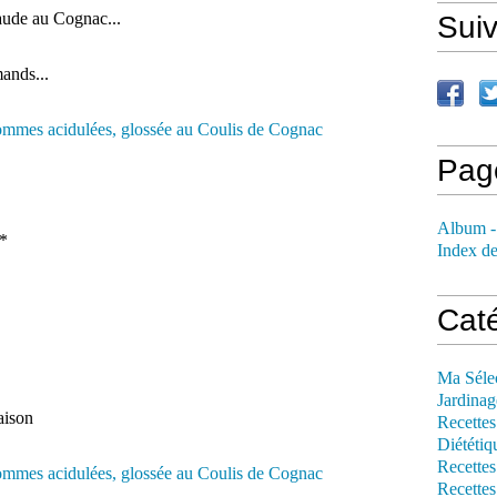
laude au Cognac...
Sui
ands...
Pag
Album -
n*
Index de
Cat
Ma Séle
Jardinag
aison
Recettes
Diététiq
Recettes
Recettes