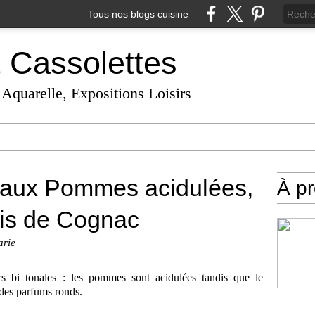
Tous nos blogs cuisine
t Cassolettes
 Aquarelle, Expositions Loisirs
 aux Pommes acidulées,
À p
lis de Cognac
arie
rs bi tonales : les pommes sont acidulées tandis que le
des parfums ronds.