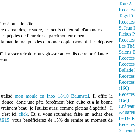
Tour Au 
Recettes
Tags Et 
Recettes
urisé puis de pâte.
St Jean
e d'amandes, le sucre, les oeufs et l'extrait d'amandes.
Fiches P
ques pépites de fleur de sel parcimonieusement.
Recettes
 la mandoline, puis les citronner copieusement. Les déposer
Les Thé
Salons 
. Laisser refroidir puis glosser au coulis de reine Claude
Recettes
ceau.
Recettes
Ballade 
Recettes
Recettes
(166)
Recette
 utilisé
mon moule en Inox 18/10 Baumstal
. Il offre la
(164)
et douce, donc une pâte forcément bien cuite et à la bonne
Château
vraiment beau, je l'utilise aussi comme plateau à apéritif ! Il
Aquarell
 c'est ici
click
. Et si vous souhaitez faire un achat chez
Ile De R
RE15
, vous bénéficierez de 15% de remise au moment de
Recette
St Jean 