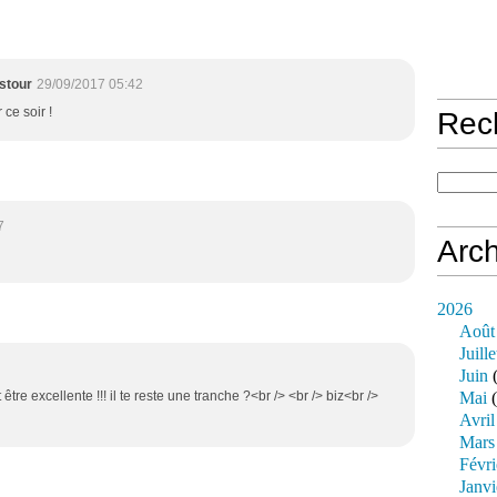
stour
29/09/2017 05:42
 ce soir !
Rec
7
Arch
2026
Août
Juille
Juin
(
 être excellente !!! il te reste une tranche ?<br /> <br /> biz<br />
Mai
(
Avril
Mars
Févri
Janvi