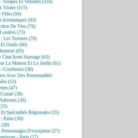
 : Soupes Et Veloutés (116)
À Visiter (115)
 Fêtes (94)
t Aromatiques (93)
ction De Vins (76)
 Londres (73)
 : Les Terrines (70)
 Et Outils (66)
'humeur (65)
e Chat Semi Sauvage (63)
ur La Maison Et Le Jardin (61)
 : Confitures (58)
res Avec Des Personnalités
ées (53)
rtes (47)
 Comté (38)
Adresses (36)
(35)
 Et Spécialités Régionales (35)
 : Pains (30)
 (28)
 Personnages D'exception (27)
nivore - Paris (27)