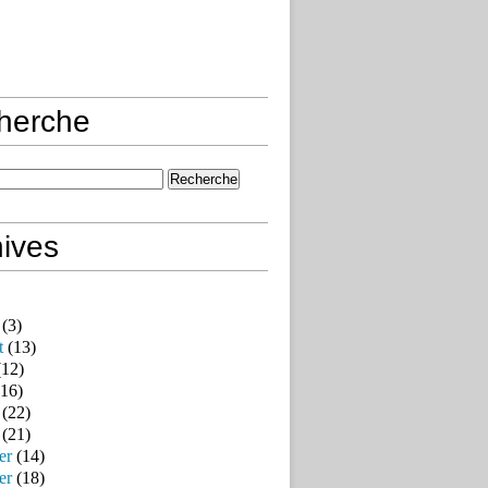
herche
ives
(3)
t
(13)
12)
16)
(22)
(21)
er
(14)
er
(18)