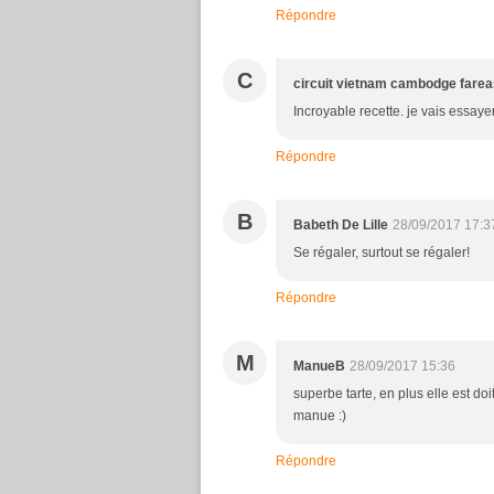
Répondre
C
circuit vietnam cambodge farea
Incroyable recette. je vais essayer
Répondre
B
Babeth De Lille
28/09/2017 17:3
Se régaler, surtout se régaler!
Répondre
M
ManueB
28/09/2017 15:36
superbe tarte, en plus elle est doit
manue :)
Répondre