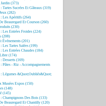
Jardin (373)
 : Tartes Sucrées Et Gâteaux (319)
Jeux (282)
 : Les Apéritifs (264)
 De Beauregard Et Courson (260)
roduits (230)
 : Les Entrées Froides (224)
s (208)
Et Événements (201)
 : Les Tartes Salées (199)
 : Les Entrées Chaudes (184)
Libre (174)
 : Desserts (169)
 : Pâtes - Riz - Accompagnements
s : Légumes &Quot;Oubliés&Quot;
x Musées Expos (150)
es (148)
é (145)
s : Champignons Des Bois (133)
De Beauregard Et Chantilly (120)