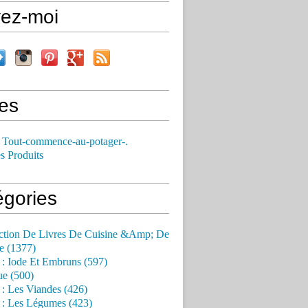
vez-moi
es
 Tout-commence-au-potager-.
s Produits
égories
ction De Livres De Cuisine &Amp; De
e (1377)
 : Iode Et Embruns (597)
ue (500)
 : Les Viandes (426)
 : Les Légumes (423)