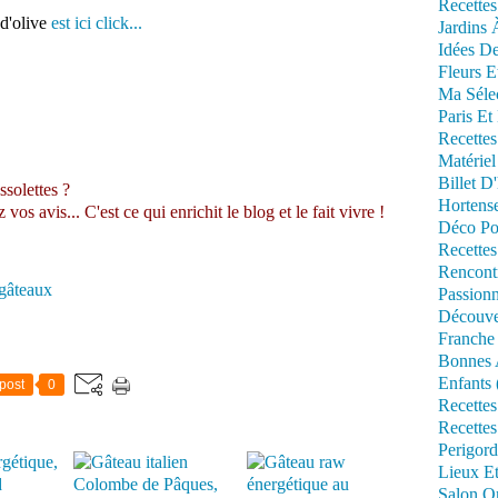
Recettes
 d'olive
est ici click...
Jardins 
Idées De
Fleurs E
Ma Séle
Paris Et
Recettes
Matériel
Billet D
ssolettes ?
Hortens
s avis... C'est ce qui enrichit le blog et le fait vivre !
Déco Po
Recettes
Rencont
 gâteaux
Passionn
Découve
Franche
Bonnes 
Enfants 
post
0
Recettes
Recettes
Perigord
Lieux Et
Salon Om