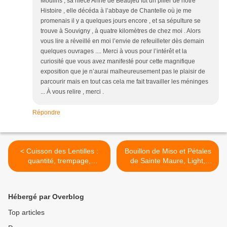
Moulins , sa nièce Anne de Beaujeu fut un pilier de notre
Histoire , elle décéda à l’abbaye de Chantelle où je me
promenais il y a quelques jours encore , et sa sépulture se
trouve à Souvigny , à quatre kilomètres de chez moi . Alors
vous lire a réveillé en moi l’envie de refeuilleter dès demain
quelques ouvrages .... Merci à vous pour l’intérêt et la
curiosité que vous avez manifesté pour cette magnifique
exposition que je n’aurai malheureusement pas le plaisir de
parcourir mais en tout cas cela me fait travailler les méninges
... À vous relire , merci .
Répondre
< Cuisson des Lentilles :
Bouillon de Miso et Pétales
quantité, trempage,
de Sainte Maure, Light,
germination, préparation
Express, Umami >
Hébergé par Overblog
Top articles