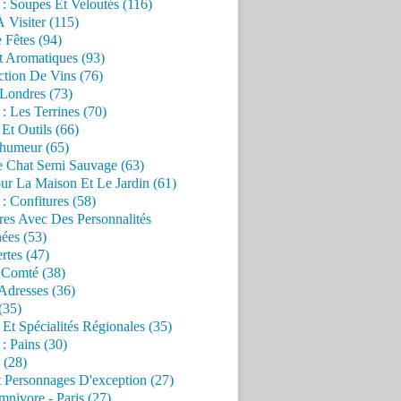
 : Soupes Et Veloutés (116)
À Visiter (115)
 Fêtes (94)
t Aromatiques (93)
ction De Vins (76)
 Londres (73)
 : Les Terrines (70)
 Et Outils (66)
'humeur (65)
e Chat Semi Sauvage (63)
ur La Maison Et Le Jardin (61)
 : Confitures (58)
res Avec Des Personnalités
ées (53)
rtes (47)
 Comté (38)
Adresses (36)
(35)
 Et Spécialités Régionales (35)
 : Pains (30)
 (28)
 Personnages D'exception (27)
nivore - Paris (27)