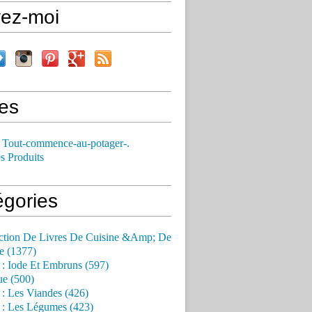
vez-moi
es
 Tout-commence-au-potager-.
s Produits
égories
ction De Livres De Cuisine &Amp; De
e (1377)
 : Iode Et Embruns (597)
ue (500)
 : Les Viandes (426)
 : Les Légumes (423)