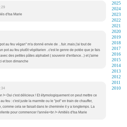
2025
1:29
2024
2023
iés d'Isa Marie
2022
2021
2020
2019
2018
" pot au feu végan" m'a donné envie de ...fuir..mais j'ai tout de
2017
n pot au feu plutôt végétarien ..c'est le genre de potée que je fais
2016
 avec des petites pâtes alphabet ( souvenir d'enfance...) et j'aime
2015
ci et bon dimanche
2014
2013
2012
2011
2010
1:34
 /> Oui c'est délicieux ! Et étymologiquement on peut mettre ce
au feu : c'est juste la marmite ou le "pot" en train de chauffer,
e, comme cela se faisait dans le cheminée il y a longtemps. La
llente pour commencer l'année<br /> Amitiés d'Isa Marie