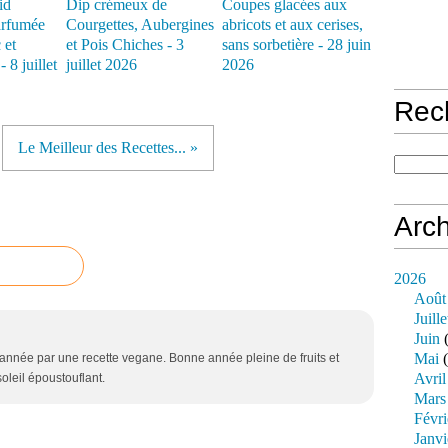
Dip crémeux de
Coupes glacées aux
arfumée
Courgettes, Aubergines
abricots et aux cerises,
 et
et Pois Chiches - 3
sans sorbetière - 28 juin
 8 juillet
juillet 2026
2026
Rec
Le Meilleur des Recettes... »
Arch
2026
Août
Juille
Juin
(
Mai
(
nnée par une recette vegane. Bonne année pleine de fruits et
Avril
oleil époustouflant.
Mars
Févri
Janvi