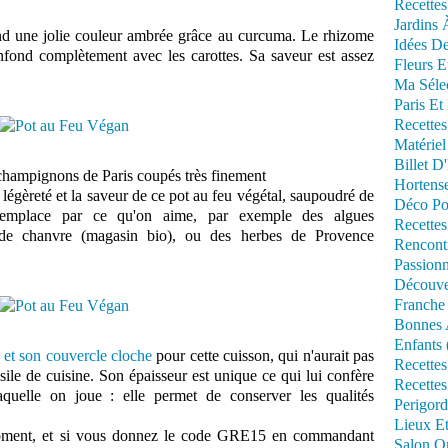
Recettes
Jardins 
end une jolie couleur ambrée grâce au curcuma. Le rhizome
Idées De
nfond complètement avec les carottes. Sa saveur est assez
Fleurs E
Ma Séle
Paris Et
Recettes
Matériel
Billet D
s champignons de Paris coupés très finement
Hortens
légèreté et la saveur de ce pot au feu végétal, saupoudré de
Déco Po
remplace par ce qu'on aime, par exemple des algues
Recettes
 de chanvre (magasin bio), ou des herbes de Provence
Rencont
Passionn
Découve
Franche
Bonnes 
Enfants 
 et son couvercle cloche
pour cette cuisson, qui n'aurait pas
Recettes
ile de cuisine. Son épaisseur est unique ce qui lui confère
Recettes
aquelle on joue : elle permet de conserver les qualités
Perigord
Lieux Et
moment, et si vous donnez le code GRE15 en commandant
Salon Om