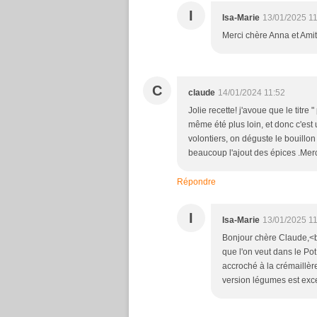
I
Isa-Marie
13/01/2025 1
Merci chère Anna et Amit
C
claude
14/01/2024 11:52
Jolie recette! j'avoue que le titre 
même été plus loin, et donc c'est u
volontiers, on déguste le bouillon
beaucoup l'ajout des épices .Mer
Répondre
I
Isa-Marie
13/01/2025 1
Bonjour chère Claude,<br
que l'on veut dans le Pot 
accroché à la crémaillèr
version légumes est exce