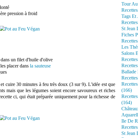
Tour Au 
lonté
Recettes
ère pression à froid
Tags Et 
Recettes
St Jean
Fiches P
Recettes
Les Thé
Salons 
Recettes
 dans un filet d'huile d'olive
Recettes
t les placer dans
la sauteuse
Ballade 
ques
Recettes
Recettes
et cuire 30 minutes à feu très doux (3 sur 9). L'idée est que
(166)
ents mais que les légumes soient encore savoureux et riches
Recette
recette ci, qui était préparée uniquement pour la richesse de
(164)
Château
Aquarell
Ile De R
Recette
St Jean 