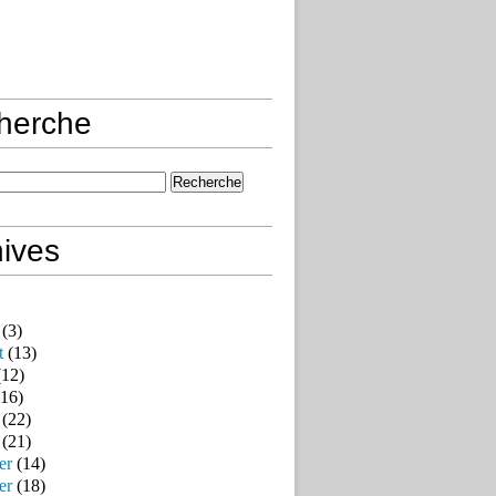
herche
ives
(3)
t
(13)
12)
16)
(22)
(21)
er
(14)
er
(18)