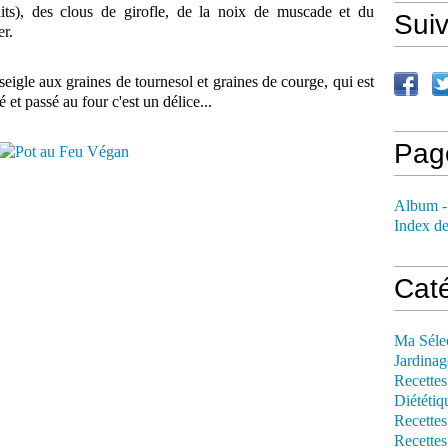
its), des clous de girofle, de la noix de muscade et du
Sui
r.
seigle aux graines de tournesol et graines de courge, qui est
é et passé au four c'est un délice...
Pag
Album -
Index de
Cat
Ma Séle
Jardinag
Recettes
Diététiq
Recettes
Recettes