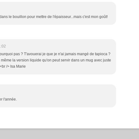
 dans le bouillon pour mettre de l'épaisseur...mais c'est mon goût!
1:02
urquoi pas ? T'avouerai je que je n'ai jamais mangé de tapioca ?
 même la version liquide qu'on peut servir dans un mug avec juste
s<br /> Isa Marie
r l'année.