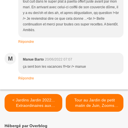
tout cuit dans le super plat à paella offert juste avant par mon
mari. En arrivant avec celui-ci coiffé de son couvercle dôme, il
y a eu des'oh et des ah, et apres dégustation, qq question !<br
/> Je reviendrai dire ce que cela donne ...<br /> Belle
continuation et merci pour toutes ces super recettes. A bientôt.
Amitiés.
Répondre
M
Manue Barto
20/06/2022 07:07
ça sent bon les vacances !!!<br /> manue
Répondre
< Jardins Jardin 2022...
Tour au Jardin de petit
Extraordinaires aux
matin de Juin, Zooms
Tuilleries, Métamorphoses,
chouchous >
(Re) naître et Tini House
Hébergé par Overblog