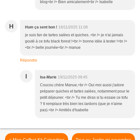
blog<br /> Bien amicalement<br /> Isabelle
H
Hum ça sent bon !
18/11/2025 11:08
je suis fan de tartes salées et quiches..<br /> je n'ai jamais
gouté à ce tofu black forest !<br /> bonne idée à tester !<br />
<br /> belle journée<br /> manue
Répondre
I
Isa-Marie
19/11/2025 09:45
Coucou chère Manue,<br /> Oui moi aussi j'adore
préparer quiches et tartes salées, notamment pour le
petit déjeuner. <br /> Tu me diras si tu essaie ce tofu
? Il remplace très bien les lardons (que je n'aime
pas).<br /> Amitiés d'Isabelle
< Mon Coffret Kit Calendrier
Tour au Jardin mi novembre