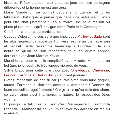
histoires. Prêter attention aux chats se joue de plein de façons
différentes et la tienne en est une aussi.
Marie Claude on se connait depuis si longtemps, et tu es
tellement Chats que je pense que dans une autre vie tu étais
peut être chat justement !
Léo
a trouvé une belle maison ou
plutôt plusieurs puisqu'il navigue entre Paris et la Campagne !
Chloé merci pour cette participation !
Coucou Déborah, je suis sure que chez vous
Mallow et Bada
sont
les plus heureux car votre petit univers respire un bien être sain
et naturel. Bada ressemble beaucoup à Dundee ! Je suis
heureuse qu'on se soit rencontrés tous les quatre l'année
dernière avec Jean Marc et Xavier !
Muriel bravo pour le belle complicité avec Mikado,
Mimi
qui a un
bel âge, je lui souhaite très longue vie près de vous.
Sylvie bravo pour cette jolie tribu avec
Chewbacca, Cheyenne,
Luciole, Carbone et Barbouille
qui adorent jardiner !
C'était impossible de choisir car j'aurais aimé vous faire gagner,
toutes. Formons le clan des amoureux des chats ! Donnez de
leurs nouvelles régulièrement ! Car je crois qu'au delà des chats,
ce qu'on aime c'est l'harmonie, la nature, le respect des êtres
vivants.
Et puisqu'il a fallu tirer au sort c'est Mamapasta qui remporte
l'agenda... Mamapasta peux tu m'envoyer ton adresse en mp s'il
te plait ?