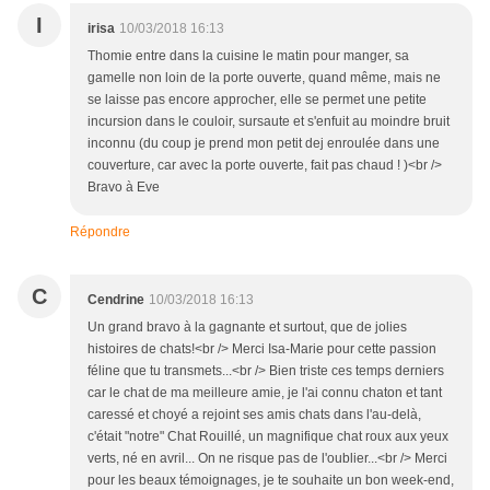
I
irisa
10/03/2018 16:13
Thomie entre dans la cuisine le matin pour manger, sa
gamelle non loin de la porte ouverte, quand même, mais ne
se laisse pas encore approcher, elle se permet une petite
incursion dans le couloir, sursaute et s'enfuit au moindre bruit
inconnu (du coup je prend mon petit dej enroulée dans une
couverture, car avec la porte ouverte, fait pas chaud ! )<br />
Bravo à Eve
Répondre
C
Cendrine
10/03/2018 16:13
Un grand bravo à la gagnante et surtout, que de jolies
histoires de chats!<br /> Merci Isa-Marie pour cette passion
féline que tu transmets...<br /> Bien triste ces temps derniers
car le chat de ma meilleure amie, je l'ai connu chaton et tant
caressé et choyé a rejoint ses amis chats dans l'au-delà,
c'était "notre" Chat Rouillé, un magnifique chat roux aux yeux
verts, né en avril... On ne risque pas de l'oublier...<br /> Merci
pour les beaux témoignages, je te souhaite un bon week-end,