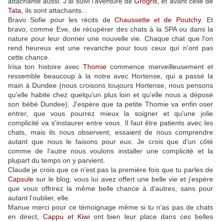
attachante aussi. J'ai suivi l'aventure de
Grogris
, et avant celle de
Tata
, ils sont attachants...
Bravo Sofie pour les récits de
Chaussette et de Poutchy
. Et
bravo, comme Eve, de récupérer des chats à la SPA ou dans la
nature pour leur donner une nouvelle vie. Chaque chat que l'on
rend heureux est une revanche pour tous ceux qui n'ont pas
cette chance.
Irisa ton histoire avec
Thomie
commence merveilleusement et
ressemble beaucoup à la notre avec Hortense, qui a passé la
main à Dundee (nous croisons toujours Hortense, nous pensons
qu'elle habite chez quelqu'un plus loin et qu'elle nous a déposé
son bébé Dundee). J'espère que ta petite Thomie va enfin oser
entrer, que vous pourrez mieux la soigner et qu'une jolie
complicité va s'instaurer entre vous. Il faut être patients avec les
chats, mais ils nous observent, essaient de nous comprendre
autant que nous le faisons pour eux. Je crois que d'un côté
comme de l'autre nous voulons installer une complicité et la
plupart du temps on y parvient.
Claude je crois que ce n'est pas la première fois que tu parles de
Capsule
sur le blog, vous lui avez offert une belle vie et j'espère
que vous offrirez la même belle chance à d'autres, sans pour
autant l'oublier, elle.
Manue merci pour ce témoignage même si tu n'as pas de chats
en direct,
Cappu et Kiwi
ont bien leur place dans ces belles