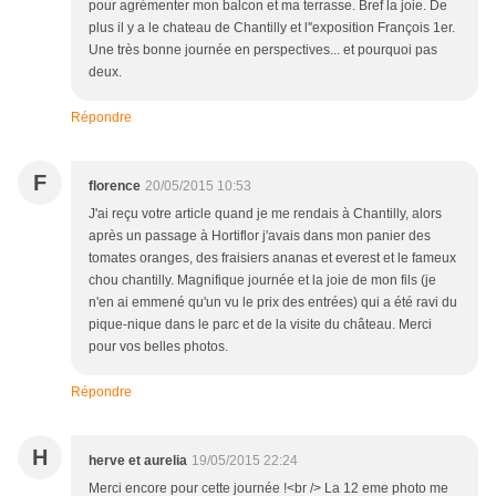
pour agrémenter mon balcon et ma terrasse. Bref la joie. De
plus il y a le chateau de Chantilly et l''exposition François 1er.
Une très bonne journée en perspectives... et pourquoi pas
deux.
Répondre
F
florence
20/05/2015 10:53
J'ai reçu votre article quand je me rendais à Chantilly, alors
après un passage à Hortiflor j'avais dans mon panier des
tomates oranges, des fraisiers ananas et everest et le fameux
chou chantilly. Magnifique journée et la joie de mon fils (je
n'en ai emmené qu'un vu le prix des entrées) qui a été ravi du
pique-nique dans le parc et de la visite du château. Merci
pour vos belles photos.
Répondre
H
herve et aurelia
19/05/2015 22:24
Merci encore pour cette journée !<br /> La 12 eme photo me