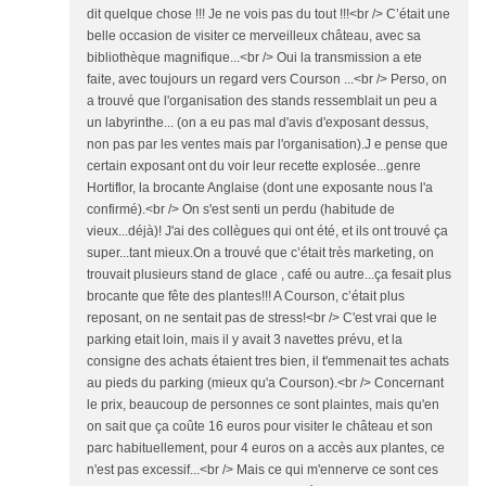
dit quelque chose !!! Je ne vois pas du tout !!!<br /> C’était une
belle occasion de visiter ce merveilleux château, avec sa
bibliothèque magnifique...<br /> Oui la transmission a ete
faite, avec toujours un regard vers Courson ...<br /> Perso, on
a trouvé que l'organisation des stands ressemblait un peu a
un labyrinthe... (on a eu pas mal d'avis d'exposant dessus,
non pas par les ventes mais par l'organisation).J e pense que
certain exposant ont du voir leur recette explosée...genre
Hortiflor, la brocante Anglaise (dont une exposante nous l'a
confirmé).<br /> On s'est senti un perdu (habitude de
vieux...déjà)! J'ai des collègues qui ont été, et ils ont trouvé ça
super...tant mieux.On a trouvé que c’était très marketing, on
trouvait plusieurs stand de glace , café ou autre...ça fesait plus
brocante que fête des plantes!!! A Courson, c’était plus
reposant, on ne sentait pas de stress!<br /> C'est vrai que le
parking etait loin, mais il y avait 3 navettes prévu, et la
consigne des achats étaient tres bien, il t'emmenait tes achats
au pieds du parking (mieux qu'a Courson).<br /> Concernant
le prix, beaucoup de personnes ce sont plaintes, mais qu'en
on sait que ça coûte 16 euros pour visiter le château et son
parc habituellement, pour 4 euros on a accès aux plantes, ce
n'est pas excessif...<br /> Mais ce qui m'ennerve ce sont ces