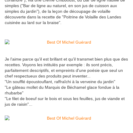
coriandre"), via une crème Chibboust, du Bar de ligne habillé de
simples ("Bar de ligne au naturel, en son jus de cuisson aux
simples du jardin"), de la leçon de découpage de volaille
découverte dans la recette de "Poitrine de Volaille des Landes
cuisinée au lard sur la braise".
Je l'aime parce qu'il est brillant et qu'il transmet bien plus que des
recettes. Voyons les intitulés par exemple : ils sont précis,
parfaitement descriptifs, et empreints d'une poésie que seul un
chef respectueux des produits peut inventer...
"Un soufflé époustouflant, raffraîchi à la verveine du jardin"
"Le gâteau mollet du Marquis de Béchamel glace fondue à la
rhubarbe"
"Le filet de boeuf sur le bois et sous les feuilles, jus de viande et
jus de raisin"...